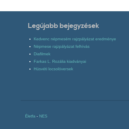
Legújabb bejegyzések
Kedvenc népmesém rajzpályázat eredménye
Népmese rajzpályázat felhívás
Diafilmek
Farkas L. Rozália kiadványai
Húsvéti locsolóversek
Életfa
-
NES