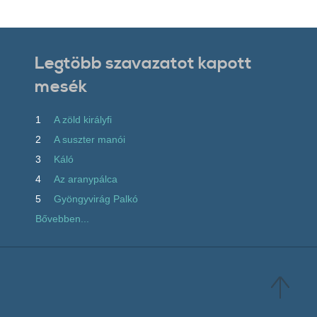
Legtöbb szavazatot kapott
mesék
1
A zöld királyfi
2
A suszter manói
3
Káló
4
Az aranypálca
5
Gyöngyvirág Palkó
Bővebben...