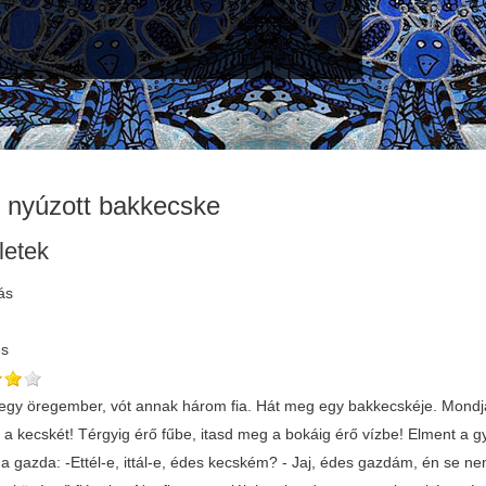
g nyúzott bakkecske
letek
ás
és
 egy öregember, vót annak három fia. Hát meg egy bakkecskéje. Mondja 
 a kecskét! Térgyig érő fűbe, itasd meg a bokáig érő vízbe! Elment a gy
 a gazda: -Ettél-e, ittál-e, édes kecském? - Jaj, édes gazdám, én se