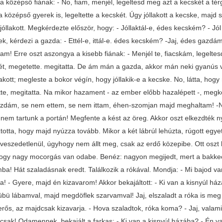
 középső fiának: - No, fiam, menjél, legeltesd meg azt a kecskét a tér
 középső gyerek is, legeltette a kecskét. Úgy jóllakott a kecske, majd
jóllakott. Megkérdezte először, hogy: - Jóllaktál-e, édes kecském? - J
ek, kérdezi a gazda: - Ettél-e, ittál-e. édes kecském? -Jaj, édes gaz
m! Erre oszt aszongya a kisebb fiának: - Menjél te, fiacskám, legeltesd
ét, megetette. megitatta. De ám mán a gazda, akkor mán neki gyanús v
lakott; megleste a bokor végín, hogy jóllakik-e a kecske. No, látta, ho
te, megitatta. Na mikor hazament - az ember előbb hazalépett -, megkérd
zdám, se nem ettem, se nem ittam, éhen-szomjan majd meghaltam! -No h
nem tartunk a portán! Megfente a kést az öreg. Akkor oszt elkezdték nyú
totta, hogy majd nyúzza tovább. Mikor a két lábrúl lehúzta, rúgott egy
 veszedetlenül, úgyhogy nem állt meg, csak az erdő közepibe. Ott oszt 
 hogy nagy mocorgás van odabe. Benéz: nagyon megijedt, mert a bakkecsk
a! Hát szaladásnak eredt. Találkozik a rókával. Mondja: - Mi bajod van
! - Gyere, majd én kizavarom! Akkor bekajáltott: - Ki van a kisnyúl há
ü lábamval, majd megdöflek szarvamval! Jaj, elszaladt a róka is meg a 
erős, az majdcsak kizavarja. - Hova szaladtok, róka koma? - Jaj, valam
 csak! Odamennek, bekajált a farkas: - Ki van a kisnyúl házába? - Én v