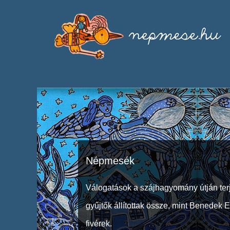
Népmesék
Válogatások a szájhagyomány útján ter
gyűjtők állítottak össze, mint Benedek 
fivérek.