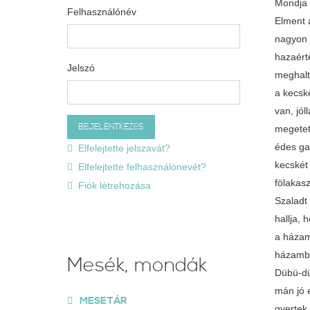
Mondja a
Felhasználónév
Elment a
nagyon 
hazaért
Jelszó
meghalta
a kecsk
van, jól
megetet
édes ga
Elfelejtette jelszavát?
kecskét 
Elfelejtette felhasználónevét?
fölakasz
Fiók létrehozása
Szaladt
hallja,
a házamb
házamba
Mesék, mondák
Dübü-düb
mán jó 
MESETÁR
gyertek