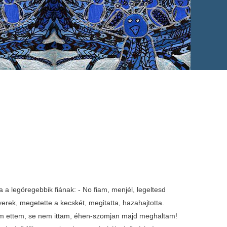
a legöregebbik fiának: - No fiam, menjél, legeltesd
erek, megetette a kecskét, megitatta, hazahajtotta.
 nem ettem, se nem ittam, éhen-szomjan majd meghaltam!