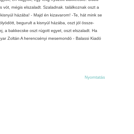
 vót, mégis elszaladt. Szaladnak. találkoznak oszt a
 kisnyúl házába! - Majd én kizavarom! -Te, hát mink se
yödött, begurult a kisnyúl házába, oszt jól össze-
ej, a bakkecske oszt rúgott egyet, oszt elszaladt. Ha
gyar Zoltán A herencsényi mesemondó - Balassi Kiadó
Nyomtatás