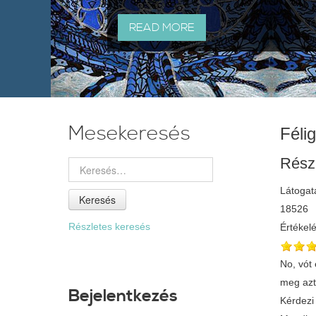
READ MORE
Mesekeresés
Féli
Rész
Látogat
Keresés
18526
Részletes keresés
Értékel
No, vót
meg azt
Bejelentkezés
Kérdezi