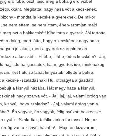
gyig érő fűbe, oszt itasd meg a bokáig érő vízbe!
 szétpukkant. Megitatta; nagy hasa vőt a kecskének,
ól bizony - mondta ja kecske a gyereknek. De mikor
dám, se nem ettem, se nem ittam, éhen-szomjan majd
 meg azt a bakkecskét! Kihajtotta a gyerek. Jól tartotta
ót a dolog, mert látta, hogy a kecskének nagy hasa
gy nagyon jóllakott, mert a gyerek szorgalmasan
ezte a kecskét: - Ettél-e, ittál-e, édes kecském? -Jaj,
ajj, ide hallgassatok, fiaim, gyertek ide, mink hazug
zni. Két hátulsó lábát lenyúzták föltette a bakra,
et a kecske -szaladásnak! Hü, otthagyta a gazdát!
bebújt a kisnyúl házába. Hát megy haza a kisnyúl,
ének nagy szarva vót. - Jaj, jaj, jaj, valami ördög van
, kisnyúl, hova szaladsz? - Jaj, valami ördög van a
zába? -Én vagyok, én vagyok, félig nyúzott bakkecske.
nyúl is. Szaladtak, találkoztak a farkassal. No, az
i ördög van a kisnyúl házába! - Majd én kizavarom,
agyok, én vagyok, egy félig nyúzott bakkecske! Dübü-