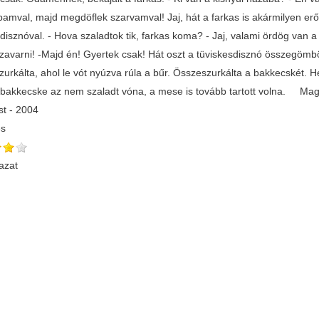
bamval, majd megdöflek szarvamval! Jaj, hát a farkas is akármilyen erős
disznóval. - Hova szaladtok tik, farkas koma? - Jaj, valami ördög van a
izavarni! -Majd én! Gyertek csak! Hát oszt a tüviskesdisznó összegömböl
zurkálta, ahol le vót nyúzva rúla a bűr. Összeszurkálta a bakkecskét. H
 bakkecske az nem szaladt vóna, a mese is tovább tartott volna. Ma
t - 2004
és
azat