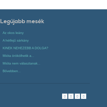
Legújabb mesék
Az okos leány
A hétfejű sárkány
KINEK NEHEZEBB A DOLGA?
Mióta örökölhetik a...
Mióta nem választanak...
Bővebben...