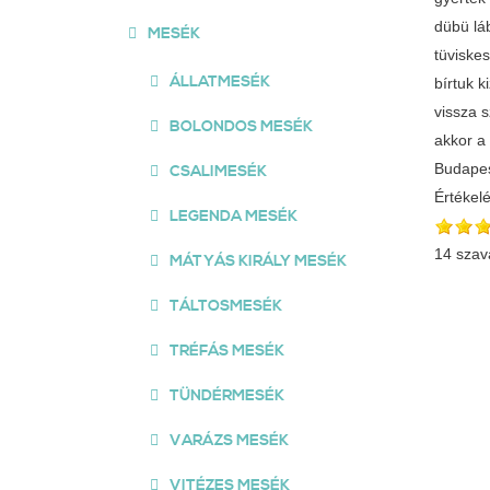
dübü lá
MESÉK
tüviskes
ÁLLATMESÉK
bírtuk k
vissza s
BOLONDOS MESÉK
akkor a
Budapes
CSALIMESÉK
Értékel
LEGENDA MESÉK
14 szav
MÁTYÁS KIRÁLY MESÉK
TÁLTOSMESÉK
TRÉFÁS MESÉK
TÜNDÉRMESÉK
VARÁZS MESÉK
VITÉZES MESÉK