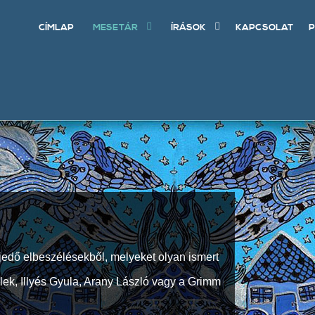
CÍMLAP
MESETÁR
ÍRÁSOK
KAPCSOLAT
P
jedő elbeszélésekből, melyeket olyan ismert
Elek, Illyés Gyula, Arany László vagy a Grimm