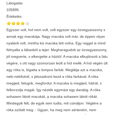
Látogatás
105895
Értékelés
Egyszer volt, hol nem volt, volt egyszer egy özvegyasszony s
annak egy macskája. Nagy macska volt már, de éppen olyan
nyalánk volt, mintha kis macska lett volna. Egy reggel is mind
felnyalta a lábasból a tejet. Megharagudott az özvegyasszony,
jól megverte, s elkergette a háztól. A macska elbujdosott a falu
végére, s ott nagy szomorúan leült a híd mellé. A híd végén ült
egy róka is, lógatta a lompos farkát. Meglátja azt a macska,
neki-nekifutott, s játszadozni kezd a róka farkával. A róka
megijed, felugrik, megfordul. A macska is megijed, hátrál, s
felborzolja magát. Így nézték egymást egy darabig. A róka
sohasem látott macskát, a macska sohasem látott rókát.
Mindegyik félt, de egyik sem tudta, mit csináljon. Végtére a
róka szólalt meg: - Ugyan, ha meg nem sérteném, nem