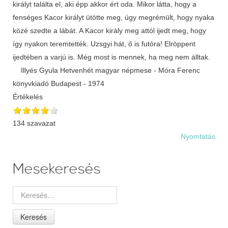
királyt találta el, aki épp akkor ért oda. Mikor látta, hogy a
fenséges Kacor királyt ütötte meg, úgy megrémült, hogy nyaka
közé szedte a lábát. A Kacor király meg attól ijedt meg, hogy
így nyakon teremtették. Uzsgyi hát, ő is futóra! Elröppent
ijedtében a varjú is. Még most is mennek, ha meg nem álltak.
Illyés Gyula Hetvenhét magyar népmese - Móra Ferenc
könyvkiadó Budapest - 1974
Értékelés
134 szavazat
Nyomtatás
Mesekeresés
Keresés