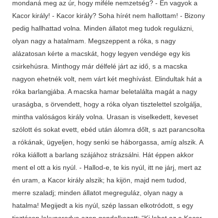
mondaná meg az úr, hogy miféle nemzetség? - Én vagyok a
Kacor király! - Kacor király? Soha hírét nem hallottam! - Bizony
pedig hallhattad volna. Minden állatot meg tudok regulázni,
olyan nagy a hatalmam. Megszeppent a róka, s nagy
alázatosan kérte a macskát, hogy legyen vendége egy kis
csirkehúsra. Minthogy már délfelé járt az idő, s a macska
nagyon ehetnék volt, nem várt két meghívást. Elindultak hát a
róka barlangjába. A macska hamar beletalálta magát a nagy
uraságba, s örvendett, hogy a róka olyan tisztelettel szolgálja,
mintha valóságos király volna. Urasan is viselkedett, keveset
szólott és sokat evett, ebéd után álomra dőlt, s azt parancsolta
a rókának, ügyeljen, hogy senki se háborgassa, amíg alszik. A
róka kiállott a barlang szájához strázsálni. Hát éppen akkor
ment el ott a kis nyúl. - Hallod-e, te kis nyúl, itt ne járj, mert az
én uram, a Kacor király alszik; ha kijön, majd nem tudod,
merre szaladj; minden állatot megreguláz, olyan nagy a
hatalma! Megijedt a kis nyúl, szép lassan elkotródott, s egy
tisztáson lekuporodva azon gondolkozott: “Ki lehet az a Kacor