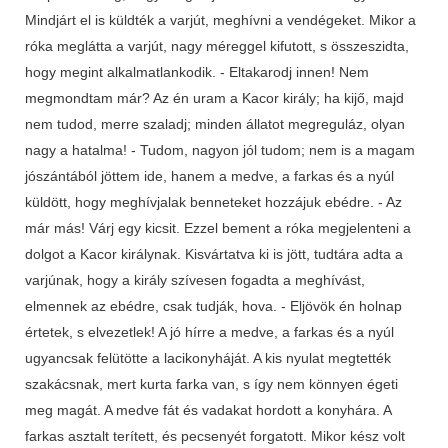
Mindjárt el is küldték a varjút, meghívni a vendégeket. Mikor a
róka meglátta a varjút, nagy méreggel kifutott, s összeszidta,
hogy megint alkalmatlankodik. - Eltakarodj innen! Nem
megmondtam már? Az én uram a Kacor király; ha kijő, majd
nem tudod, merre szaladj; minden állatot megreguláz, olyan
nagy a hatalma! - Tudom, nagyon jól tudom; nem is a magam
jószántából jöttem ide, hanem a medve, a farkas és a nyúl
küldött, hogy meghívjalak benneteket hozzájuk ebédre. - Az
már más! Várj egy kicsit. Ezzel bement a róka megjelenteni a
dolgot a Kacor királynak. Kisvártatva ki is jött, tudtára adta a
varjúnak, hogy a király szívesen fogadta a meghívást,
elmennek az ebédre, csak tudják, hova. - Eljövök én holnap
értetek, s elvezetlek! A jó hírre a medve, a farkas és a nyúl
ugyancsak felütötte a lacikonyháját. A kis nyulat megtették
szakácsnak, mert kurta farka van, s így nem könnyen égeti
meg magát. A medve fát és vadakat hordott a konyhára. A
farkas asztalt terített, és pecsenyét forgatott. Mikor kész volt