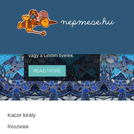
Válogatások a szájhagyomány
útján terjedő elbeszélésekből,
melyeket olyan ismert gyűjtők
állítottak össze, mint Benedek
Elek, Illyés Gyula, Arany László
vagy a Grimm fivérek.
READ MORE
Kacor király
Részletek