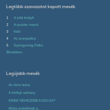
Legtöbb szavazatot kapott mesék
1
A zöld királyfi
2
A suszter manói
3
Káló
4
Az aranypálca
5
Gyöngyvirág Palkó
Bővebben...
Legújabb mesék
Az okos leány
A hétfejű sárkány
KINEK NEHEZEBB A DOLGA?
Mióta örökölhetik a...