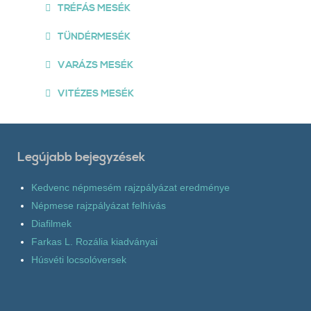
TRÉFÁS MESÉK
TÜNDÉRMESÉK
VARÁZS MESÉK
VITÉZES MESÉK
Legújabb bejegyzések
Kedvenc népmesém rajzpályázat eredménye
Népmese rajzpályázat felhívás
Diafilmek
Farkas L. Rozália kiadványai
Húsvéti locsolóversek