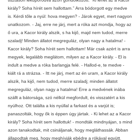
király? Soha hírét sem hallottam.” Arra bódorgott egy medve
is. Kérdi tőle a nyúl: hova megyen? - Járok egyet, mert nagyon
unatkozom. - Jaj, erre ne járj, mert a róka azt mondja, hogy az
ő ura, a Kacor király alszik, s ha kijő, majd nem tudod, merre
szaladj! Minden állatot megreguláz, olyan nagy a hatalma! -
Kacor király? Soha hírét sem hallottam! Már csak azért is arra
megyek, legalább meglátom, milyen az a Kacor király. - El is
indult a medve a róka barlangja felé. - Hallod-e, te medve -
kiált rá a strázsa. - Itt ne járj, mert az én uram, a Kacor király
alszik, ha kijő, nem tudod, merre szaladj; minden állatot
megreguláz, olyan nagy a hatalma! Erre a medvének inába
szállt a bátorsága, szó nélkül megfordult, és visszatért a kis
nyúlhoz. Ott találta a kis nyúllal a farkast és a varjút is;
panaszolták, hogy ők is éppen úgy jártak. - Ki lehet az a Kacor
király? Soha hírét sem hallottuk! - mondták mindnyájan, s mind
azon tanakodtak, mit csináljanak, hogy megláthassák. Abban
állapodtak meg, hogy meghívják ebédre a rókával együtt.