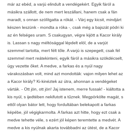
már az ebéd, a varjú elindult a vendégekért. Egyik fáról a
másikra szállott, de nem mert leszállani, hanem csak a fán
maradt, s onnan szólítgatta a rókát. - Várj egy kicsit, mindjárt
készen leszünk - mondta a róka -, csak még a bajszát pödri ki
az én felséges uram. S csakugyan, végre kijött a Kacor király
is. Lassan s nagy méltósággal lépdelt elöl, de a varjút
szemmel tartotta, mert félt tőle. A varjú is szepegett, csak fél
szemmel mert reátekinteni, egyik fáról a másikra szökdécselt,
úgy vezette őket. A medve, a farkas és a nyúl nagy
várakozásban volt, mind azt mondották: vajon milyen lehet az
a Kacor király? Ki-kinéztek az útra, ahonnan a vendégeket
várták. - Ott jön, ott jön! Jaj istenem, merre fussak! - kiáltotta a
kis nyúl, s ijedtében nekifutott a tűznek. Megpörkölte magát, s
ettől olyan bátor lett, hogy fordultában belekapott a farkas
képébe, jól végigkarmolta. A farkas azt hitte, hogy ezt csak a
medve tehette véle, s ezért jól képen teremtette a medvét. A
medve a kis nyúlnak akarta továbbadni az ütést, de a Kacor