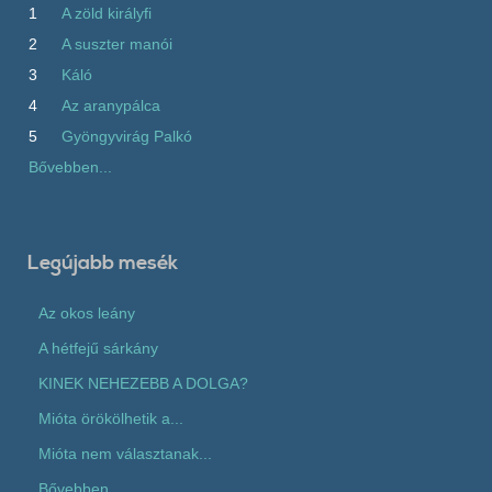
1
A zöld királyfi
2
A suszter manói
3
Káló
4
Az aranypálca
5
Gyöngyvirág Palkó
Bővebben...
Legújabb mesék
Az okos leány
A hétfejű sárkány
KINEK NEHEZEBB A DOLGA?
Mióta örökölhetik a...
Mióta nem választanak...
Bővebben...