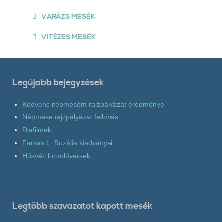
VARÁZS MESÉK
VITÉZES MESÉK
Legújabb bejegyzések
Kedvenc népmesém rajzpályázat eredménye
Népmese rajzpályázat felhívás
Diafilmek
Farkas L. Rozália kiadványai
Húsvéti locsolóversek
Legtöbb szavazatot kapott mesék