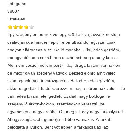
Látogatás
38007
Értékelés
Egy szegény embernek vót egy szürke lova, avval kereste a
családjának a mindennapit. Telt-múlt az idő, egyszer csak
nagyon elfáradt az a szürke ló magába. - Jaj, édes gazdám,
má egyedül nem soká birom a szántást meg a nagy kocsit.
Mér nem veszel mellém párt? - Jaj, drága lovam, vennék én,
de mikor olyan szegény vagyok. Belőled élőnk: amit veled
szántogatok meg fuvarozgatok. - Hallod-e, édes gazdám,
akkor engedjé el, hadd szerezzem meg a páromnak valót! - Jó
van, édes lovam, elengedlek. Szaladt nagy boldogan a
szegény ló árkon-bokron, szántásokon keresztű, be
egyenesen a nagy erdőbe. Ott meg lelt egy nagy farkaslyukat.
Ahogy szaglászott, gondolja: - Ebbe vannak is. A farkát
belógatta a lyukon. Bent vót éppen a farkascsalád: az