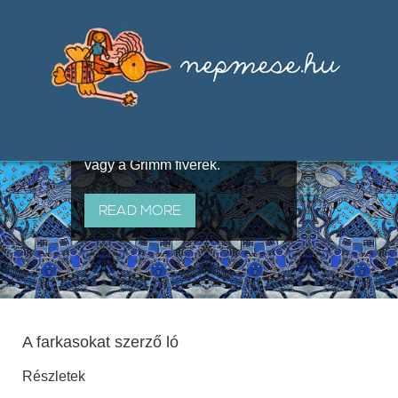
Válogatások a szájhagyomány
útján terjedő elbeszélésekből,
melyeket olyan ismert gyűjtők
állítottak össze, mint Benedek
Elek, Illyés Gyula, Arany László
vagy a Grimm fivérek.
READ MORE
A farkasokat szerző ló
Részletek