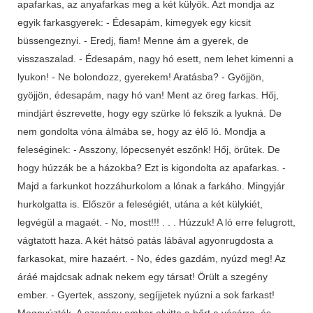
apafarkas, az anyafarkas meg a két külyök. Azt mondja az
egyik farkasgyerek: - Édesapám, kimegyek egy kicsit
büssengeznyi. - Eredj, fiam! Menne ám a gyerek, de
visszaszalad. - Édesapám, nagy hó esett, nem lehet kimenni a
lyukon! - Ne bolondozz, gyerekem! Aratásba? - Gyöjjön,
gyöjjön, édesapám, nagy hó van! Ment az öreg farkas. Hőj,
mindjárt észrevette, hogy egy szürke ló fekszik a lyukná. De
nem gondolta vóna álmába se, hogy az élő ló. Mondja a
feleséginek: - Asszony, lópecsenyét eszőnk! Hőj, örűtek. De
hogy húzzák be a házokba? Ezt is kigondolta az apafarkas. -
Majd a farkunkot hozzáhurkolom a lónak a farkáho. Mingyjár
hurkolgatta is. Először a feleségiét, utána a két külykiét,
legvégül a magaét. - No, most!!! . . . Húzzuk! A ló erre felugrott,
vágtatott haza. A két hátsó patás lábával agyonrugdosta a
farkasokat, mire hazaért. - No, édes gazdám, nyúzd meg! Az
áráé majdcsak adnak nekem egy társat! Örült a szegény
ember. - Gyertek, asszony, segíjjetek nyúzni a sok farkast!
Megnyúzták. A szegény ember elvitte a bőrt a vásárra, és