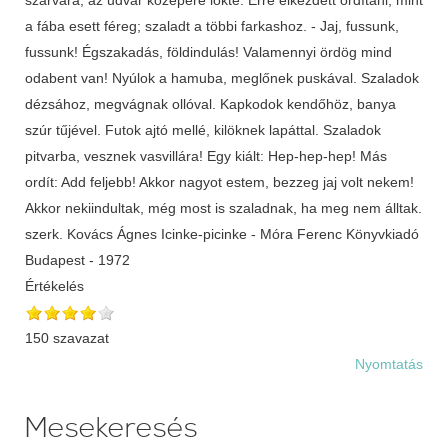
a fába esett féreg; szaladt a többi farkashoz. - Jaj, fussunk,
fussunk! Égszakadás, földindulás! Valamennyi ördög mind
odabent van! Nyúlok a hamuba, meglőnek puskával. Szaladok
dézsához, megvágnak ollóval. Kapkodok kendőhöz, banya
szúr tűjével. Futok ajtó mellé, kilöknek lapáttal. Szaladok
pitvarba, vesznek vasvillára! Egy kiált: Hep-hep-hep! Más
ordít: Add feljebb! Akkor nagyot estem, bezzeg jaj volt nekem!
Akkor nekiindultak, még most is szaladnak, ha meg nem álltak.
szerk. Kovács Ágnes Icinke-picinke - Móra Ferenc Könyvkiadó
Budapest - 1972
Értékelés
150 szavazat
Nyomtatás
Mesekeresés