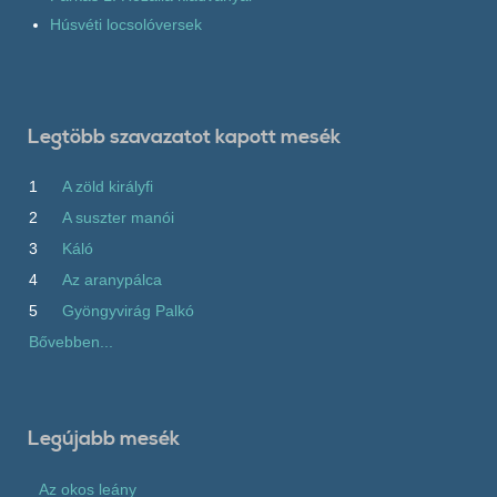
Húsvéti locsolóversek
Legtöbb szavazatot kapott mesék
1
A zöld királyfi
2
A suszter manói
3
Káló
4
Az aranypálca
5
Gyöngyvirág Palkó
Bővebben...
Legújabb mesék
Az okos leány