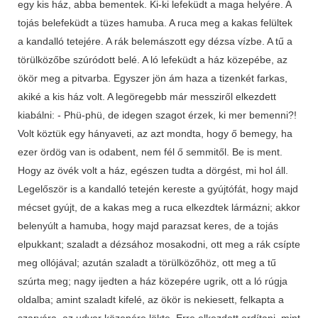
egy kis ház, abba bementek. Ki-ki lefeküdt a maga helyére. A
tojás belefeküdt a tüzes hamuba. A ruca meg a kakas felültek
a kandalló tetejére. A rák belemászott egy dézsa vízbe. A tű a
törülközőbe szúródott belé. A ló lefeküdt a ház közepébe, az
ökör meg a pitvarba. Egyszer jön ám haza a tizenkét farkas,
akiké a kis ház volt. A legöregebb már messziről elkezdett
kiabálni: - Phü-phü, de idegen szagot érzek, ki mer bemenni?!
Volt köztük egy hányaveti, az azt mondta, hogy ő bemegy, ha
ezer ördög van is odabent, nem fél ő semmitől. Be is ment.
Hogy az övék volt a ház, egészen tudta a dörgést, mi hol áll.
Legelőször is a kandalló tetején kereste a gyújtófát, hogy majd
mécset gyújt, de a kakas meg a ruca elkezdtek lármázni; akkor
belenyúlt a hamuba, hogy majd parazsat keres, de a tojás
elpukkant; szaladt a dézsához mosakodni, ott meg a rák csípte
meg ollójával; azután szaladt a törülközőhöz, ott meg a tű
szúrta meg; nagy ijedten a ház közepére ugrik, ott a ló rúgja
oldalba; amint szaladt kifelé, az ökör is nekiesett, felkapta a
szarvára, az udvar közepére lökte. Erre elkezdett ordítani, mint