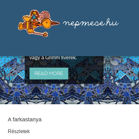
Válogatások a szájhagyomány
útján terjedő elbeszélésekből,
melyeket olyan ismert gyűjtők
állítottak össze, mint Benedek
Elek, Illyés Gyula, Arany László
vagy a Grimm fivérek.
READ MORE
A farkastanya
Részletek