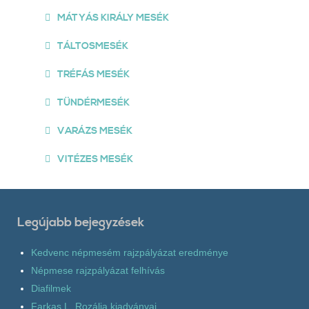
MÁTYÁS KIRÁLY MESÉK
TÁLTOSMESÉK
TRÉFÁS MESÉK
TÜNDÉRMESÉK
VARÁZS MESÉK
VITÉZES MESÉK
Legújabb bejegyzések
Kedvenc népmesém rajzpályázat eredménye
Népmese rajzpályázat felhívás
Diafilmek
Farkas L. Rozália kiadványai