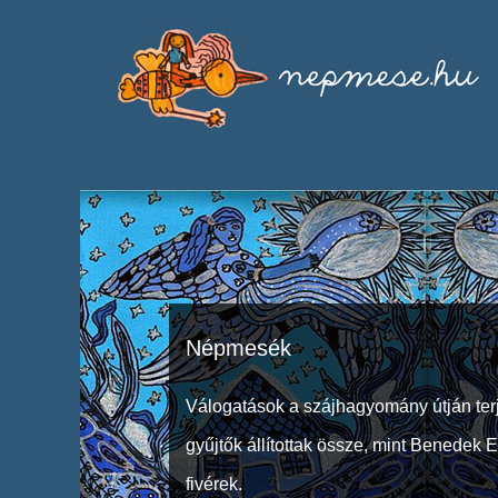
Népmesék
Válogatások a szájhagyomány útján ter
gyűjtők állítottak össze, mint Benedek 
fivérek.