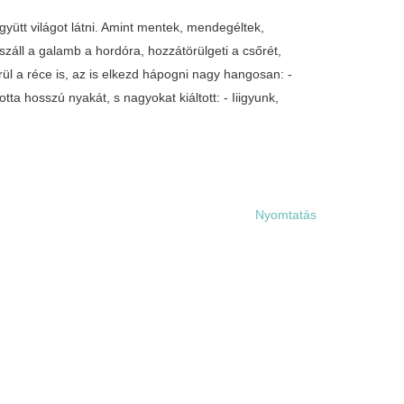
gyütt világot látni. Amint mentek, mendegéltek,
záll a galamb a hordóra, hozzátörülgeti a csőrét,
ül a réce is, az is elkezd hápogni nagy hangosan: -
tta hosszú nyakát, s nagyokat kiáltott: - Iiigyunk,
Nyomtatás