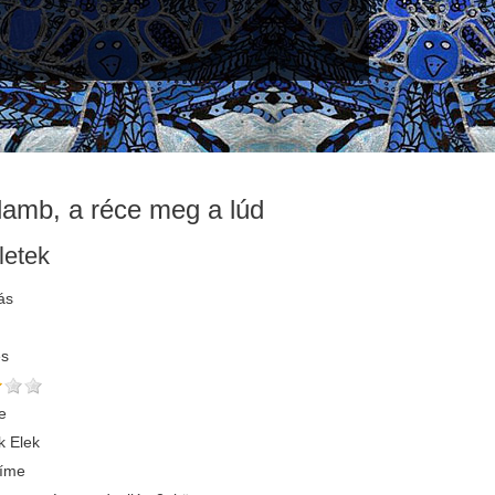
lamb, a réce meg a lúd
letek
ás
és
e
 Elek
címe