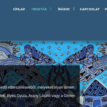
CÍMLAP
MESETÁR
ÍRÁSOK
KAPCSOLAT
P
jedő elbeszélésekből, melyeket olyan ismert
Elek, Illyés Gyula, Arany László vagy a Grimm