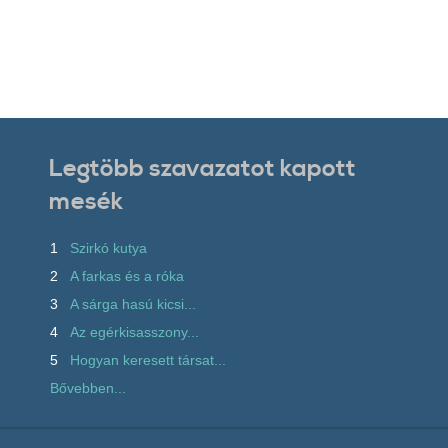
Legtöbb szavazatot kapott
mesék
1
Szirkó kutya
2
A farkas és a róka
3
A sárga hasú kicsi...
4
Az egérkisasszony...
5
Hogyan keresett társat...
Bővebben...