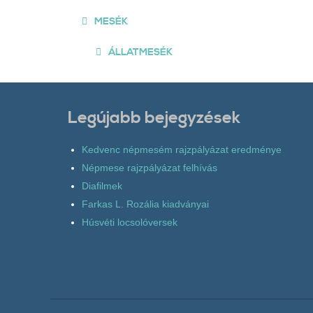
MESÉK
ÁLLATMESÉK
Legújabb bejegyzések
Kedvenc népmesém rajzpályázat eredménye
Népmese rajzpályázat felhívás
Diafilmek
Farkas L. Rozália kiadványai
Húsvéti locsolóversek