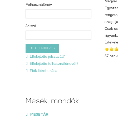
Magyar 
Felhasználónév
Egyszer 
rengete
szagolj
Jelszó
Csak csa
iiigyunk,
Értékel
57 szav
Elfelejtette jelszavát?
Elfelejtette felhasználónevét?
Fiók létrehozása
Mesék, mondák
MESETÁR