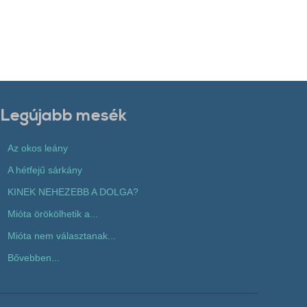
Legújabb mesék
Az okos leány
A hétfejű sárkány
KINEK NEHEZEBB A DOLGA?
Mióta örökölhetik a...
Mióta nem választanak...
Bővebben...