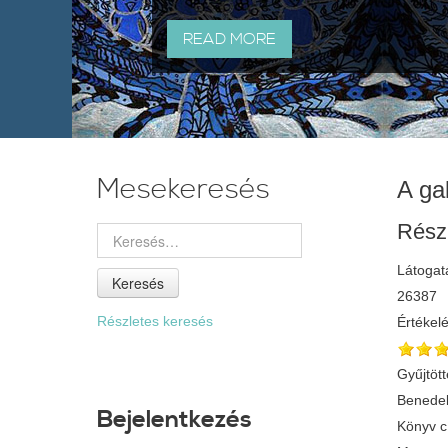
READ MORE
Mesekeresés
A ga
Rész
Látogat
Keresés
26387
Részletes keresés
Értékel
Gyűjtött
Benedek
Bejelentkezés
Könyv 