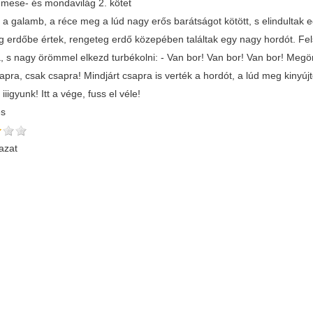
mese- és mondavilág 2. kötet
a galamb, a réce meg a lúd nagy erős barátságot kötött, s elindultak e
g erdőbe értek, rengeteg erdő közepében találtak egy nagy hordót. Fels
a, s nagy örömmel elkezd turbékolni: - Van bor! Van bor! Van bor! Megör
pra, csak csapra! Mindjárt csapra is verték a hordót, a lúd meg kinyújto
 iiigyunk! Itt a vége, fuss el véle!
és
azat