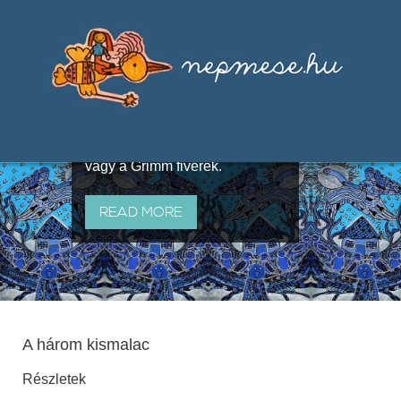
Válogatások a szájhagyomány
útján terjedő elbeszélésekből,
melyeket olyan ismert gyűjtők
állítottak össze, mint Benedek
Elek, Illyés Gyula, Arany László
vagy a Grimm fivérek.
READ MORE
A három kismalac
Részletek