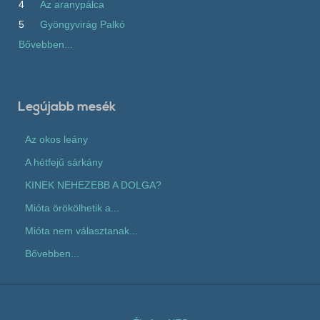
4
Az aranypálca
5
Gyöngyvirág Palkó
Bővebben...
Legújabb mesék
Az okos leány
A hétfejű sárkány
KINEK NEHEZEBB A DOLGA?
Mióta örökölhetik a...
Mióta nem választanak...
Bővebben...