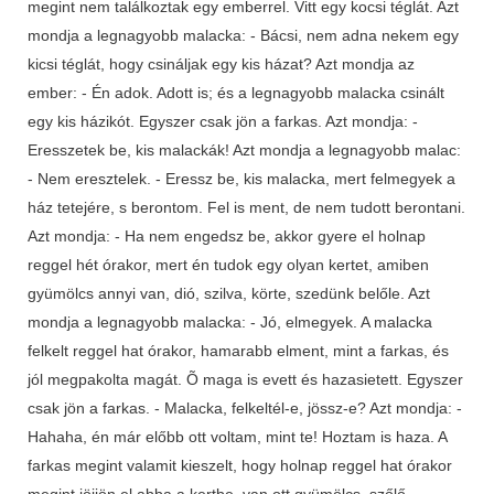
megint nem találkoztak egy emberrel. Vitt egy kocsi téglát. Azt
mondja a legnagyobb malacka: - Bácsi, nem adna nekem egy
kicsi téglát, hogy csináljak egy kis házat? Azt mondja az
ember: - Én adok. Adott is; és a legnagyobb malacka csinált
egy kis házikót. Egyszer csak jön a farkas. Azt mondja: -
Eresszetek be, kis malackák! Azt mondja a legnagyobb malac:
- Nem eresztelek. - Eressz be, kis malacka, mert felmegyek a
ház tetejére, s berontom. Fel is ment, de nem tudott berontani.
Azt mondja: - Ha nem engedsz be, akkor gyere el holnap
reggel hét órakor, mert én tudok egy olyan kertet, amiben
gyümölcs annyi van, dió, szilva, körte, szedünk belőle. Azt
mondja a legnagyobb malacka: - Jó, elmegyek. A malacka
felkelt reggel hat órakor, hamarabb elment, mint a farkas, és
jól megpakolta magát. Õ maga is evett és hazasietett. Egyszer
csak jön a farkas. - Malacka, felkeltél-e, jössz-e? Azt mondja: -
Hahaha, én már előbb ott voltam, mint te! Hoztam is haza. A
farkas megint valamit kieszelt, hogy holnap reggel hat órakor
megint jöjjön el abba a kertbe, van ott gyümölcs, szőlő,