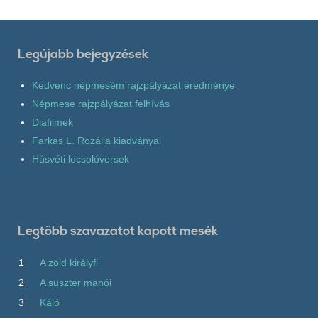
Legújabb bejegyzések
Kedvenc népmesém rajzpályázat eredménye
Népmese rajzpályázat felhívás
Diafilmek
Farkas L. Rozália kiadványai
Húsvéti locsolóversek
Legtöbb szavazatot kapott mesék
1
A zöld királyfi
2
A suszter manói
3
Káló