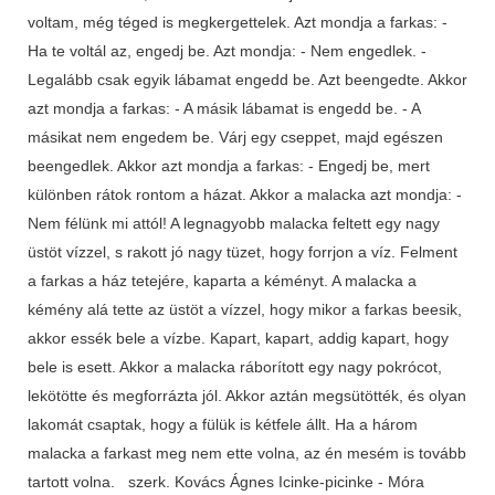
voltam, még téged is megkergettelek. Azt mondja a farkas: -
Ha te voltál az, engedj be. Azt mondja: - Nem engedlek. -
Legalább csak egyik lábamat engedd be. Azt beengedte. Akkor
azt mondja a farkas: - A másik lábamat is engedd be. - A
másikat nem engedem be. Várj egy cseppet, majd egészen
beengedlek. Akkor azt mondja a farkas: - Engedj be, mert
különben rátok rontom a házat. Akkor a malacka azt mondja: -
Nem félünk mi attól! A legnagyobb malacka feltett egy nagy
üstöt vízzel, s rakott jó nagy tüzet, hogy forrjon a víz. Felment
a farkas a ház tetejére, kaparta a kéményt. A malacka a
kémény alá tette az üstöt a vízzel, hogy mikor a farkas beesik,
akkor essék bele a vízbe. Kapart, kapart, addig kapart, hogy
bele is esett. Akkor a malacka ráborított egy nagy pokrócot,
lekötötte és megforrázta jól. Akkor aztán megsütötték, és olyan
lakomát csaptak, hogy a fülük is kétfele állt. Ha a három
malacka a farkast meg nem ette volna, az én mesém is tovább
tartott volna. szerk. Kovács Ágnes Icinke-picinke - Móra