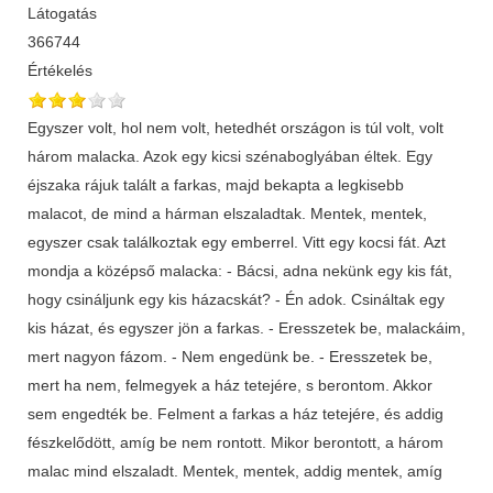
Látogatás
366744
Értékelés
Egyszer volt, hol nem volt, hetedhét országon is túl volt, volt
három malacka. Azok egy kicsi szénaboglyában éltek. Egy
éjszaka rájuk talált a farkas, majd bekapta a legkisebb
malacot, de mind a hárman elszaladtak. Mentek, mentek,
egyszer csak találkoztak egy emberrel. Vitt egy kocsi fát. Azt
mondja a középső malacka: - Bácsi, adna nekünk egy kis fát,
hogy csináljunk egy kis házacskát? - Én adok. Csináltak egy
kis házat, és egyszer jön a farkas. - Eresszetek be, malackáim,
mert nagyon fázom. - Nem engedünk be. - Eresszetek be,
mert ha nem, felmegyek a ház tetejére, s berontom. Akkor
sem engedték be. Felment a farkas a ház tetejére, és addig
fészkelődött, amíg be nem rontott. Mikor berontott, a három
malac mind elszaladt. Mentek, mentek, addig mentek, amíg