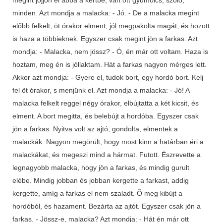
minden. Azt mondja a malacka: - Jó. - De a malacka megint
előbb felkelt, öt órakor elment, jól megpakolta magát, és hozott
is haza a többieknek. Egyszer csak megint jön a farkas. Azt
mondja: - Malacka, nem jössz? - Ó, én már ott voltam. Haza is
hoztam, meg én is jóllaktam. Hát a farkas nagyon mérges lett.
Akkor azt mondja: - Gyere el, tudok bort, egy hordó bort. Kelj
fel öt órakor, s menjünk el. Azt mondja a malacka: - Jó! A
malacka felkelt reggel négy órakor, elbújtatta a két kicsit, és
elment. A bort megitta, és belebújt a hordóba. Egyszer csak
jön a farkas. Nyitva volt az ajtó, gondolta, elmentek a
malackák. Nagyon megörült, hogy most kinn a határban éri a
malackákat, és megeszi mind a hármat. Futott. Észrevette a
legnagyobb malacka, hogy jön a farkas, és mindig gurult
elébe. Mindig jobban és jobban kergette a farkast, addig
kergette, amíg a farkas el nem szaladt. Õ meg kibújt a
hordóból, és hazament. Bezárta az ajtót. Egyszer csak jön a
farkas. - Jössz-e, malacka? Azt mondja: - Hát én már ott