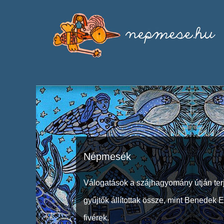
Népmesék
Válogatások a szájhagyomány útján ter
gyűjtők állítottak össze, mint Benedek 
fivérek.