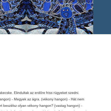
cske. Elindultak az erdőre friss rügyeket szedni.
 hangon) - Megyek az ágra. (vékony hangon) - Hát nem
ért beszélsz olyan vékony hangon? (vastag hangon) -