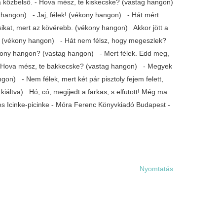
a közbelső. - Hova mész, te kiskecske? (vastag hangon)
 hangon) - Jaj, félek! (vékony hangon) - Hát mért
kat, mert az kövérebb. (vékony hangon) Akkor jött a
 (vékony hangon) - Hát nem félsz, hogy megeszlek?
ékony hangon? (vastag hangon) - Mert félek. Edd meg,
 - Hova mész, te bakkecske? (vastag hangon) - Megyek
on) - Nem félek, mert két pár pisztoly fejem felett,
kiáltva) Hó, có, megijedt a farkas, s elfutott! Még ma
es Icinke-picinke - Móra Ferenc Könyvkiadó Budapest -
Nyomtatás