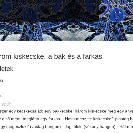
rom kiskecske, a bak és a farkas
letek
ás
és
yszer egy kecskecsalád: egy bakkecske, három kiskecske meg egy anyake
z első ment, meglátta egy farkas. - Hova mész, te kiskecske? (vastag
hogy megeszlek? (vastag hangon) - Jaj, félek! (vékony hangon) - Hát m