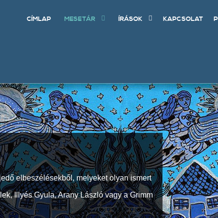
CÍMLAP
MESETÁR
ÍRÁSOK
KAPCSOLAT
P
jedő elbeszélésekből, melyeket olyan ismert
Elek, Illyés Gyula, Arany László vagy a Grimm