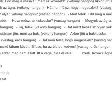
lek. Edd meg a másikat, mert az kövérebb. (vékony hangon) Akkor jött 
k az ágra. (vékony hangon) - Hát nem félsz, hogy megeszlek? (vastag
z olyan vékony hangon? (vastag hangon) - Mert félek. Edd meg a mási
obb. - Hova mész, te kiskecske? (vastag hangon) - Megyek az ágra.
 hangon) - Jaj, félek! (vékony hangon) - Hát miért beszélsz olyan v
 utánam jön, mert az bak. (vékony hangon) Akkor jött a bakkecske.
. (vastag, erős hangon) - Hát nem félsz, hogy megeszlek? (vastag hang
cskó lábam között. Elfuss, ha az életed kedves! (vastag, erős hangon, 
 ha eddig meg nem állott. Itt a vége, fuss el véle! szerk. Kovács Ágn
és
azat