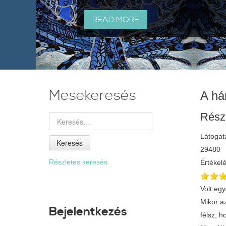
READ MORE
Mesekeresés
A há
Rész
Látogat
Keresés
29480
Részletes keresés
Értékel
Volt eg
Mikor a
Bejelentkezés
félsz, 