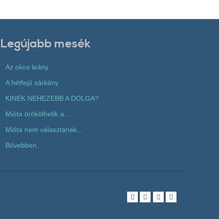
Legújabb mesék
Az okos leány
A hétfejű sárkány
KINEK NEHEZEBB A DOLGA?
Mióta örökölhetik a...
Mióta nem választanak...
Bővebben...