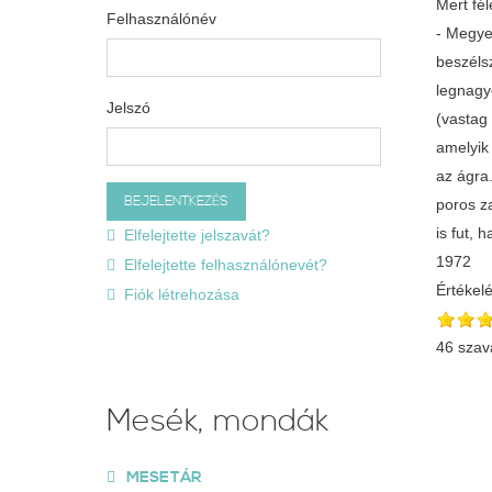
Mert fé
Felhasználónév
- Megye
beszéls
legnagy
Jelszó
(vastag
amelyik
az ágra
poros za
is fut,
Elfelejtette jelszavát?
1972
Elfelejtette felhasználónevét?
Értékel
Fiók létrehozása
46 szav
Mesék, mondák
MESETÁR