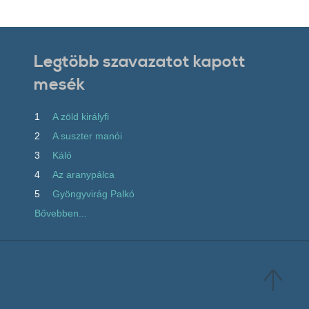
Legtöbb szavazatot kapott
mesék
1
A zöld királyfi
2
A suszter manói
3
Káló
4
Az aranypálca
5
Gyöngyvirág Palkó
Bővebben...