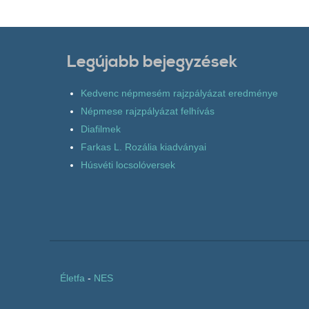
Legújabb bejegyzések
Kedvenc népmesém rajzpályázat eredménye
Népmese rajzpályázat felhívás
Diafilmek
Farkas L. Rozália kiadványai
Húsvéti locsolóversek
Életfa
-
NES