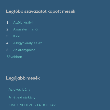
Legtöbb szavazatot kapott mesék
1
A zöld királyfi
2
A suszter manói
3
Káló
4
A kígyókirály és az...
5
Az aranypálca
Bővebben...
Legújabb mesék
Az okos leány
A hétfejű sárkány
KINEK NEHEZEBB A DOLGA?