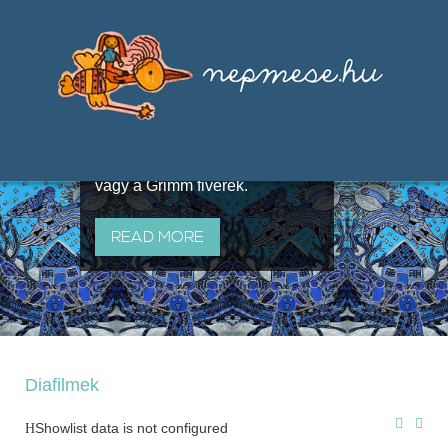
Válogatások a szájhagyomány
útján terjedő elbeszélésekből,
melyeket olyan ismert gyűjtők
állítottak össze, mint Benedek
Elek, Illyés Gyula, Arany László
vagy a Grimm fivérek.
READ MORE
Diafilmek
Showlist data is not configured