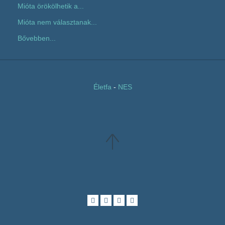
Mióta örökölhetik a...
Mióta nem választanak...
Bővebben...
Életfa
-
NES