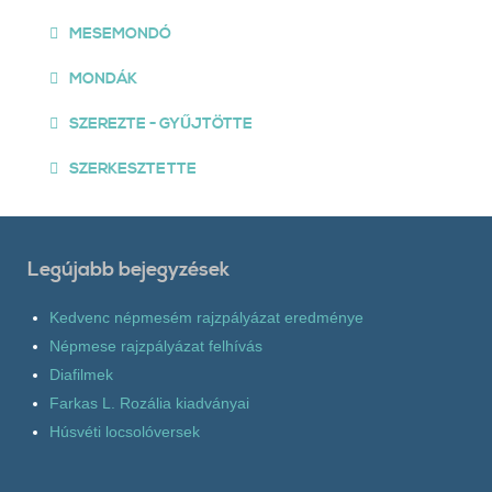
MESEMONDÓ
MONDÁK
SZEREZTE - GYŰJTÖTTE
SZERKESZTETTE
Legújabb bejegyzések
Kedvenc népmesém rajzpályázat eredménye
Népmese rajzpályázat felhívás
Diafilmek
Farkas L. Rozália kiadványai
Húsvéti locsolóversek