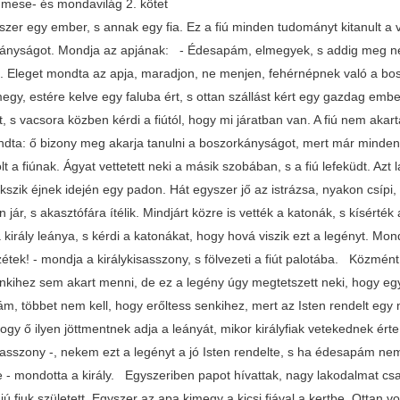
mese- és mondavilág 2. kötet
szer egy ember, s annak egy fia. Ez a fiú minden tudományt kitanult a 
ányságot. Mondja az apjának: - Édesapám, elmegyek, s addig meg 
. Eleget mondta az apja, maradjon, ne menjen, fehérnépnek való a bo
megy, estére kelve egy faluba ért, s ottan szállást kért egy gazdag em
t, s vacsora közben kérdi a fiútól, hogy mi járatban van. A fiú nem ak
ta: ő bizony meg akarja tanulni a boszorkányságot, mert már mindent 
t a fiúnak. Ágyat vettetett neki a másik szobában, s a fiú lefeküdt. Azt
kszik éjnek idején egy padon. Hát egyszer jő az istrázsa, nyakon csípi,
 jár, s akasztófára ítélik. Mindjárt közre is vették a katonák, s kísérték 
 király leánya, s kérdi a katonákat, hogy hová viszik ezt a legényt. Mo
étek! - mondja a királykisasszony, s fölvezeti a fiút palotába. Közmént
enkihez sem akart menni, de ez a legény úgy megtetszett neki, hogy eg
m, többet nem kell, hogy erőltess senkihez, mert az Isten rendelt egy
Hogy ő ilyen jöttmentnek adja a leányát, mikor királyfiak vetekednek é
isasszony -, nekem ezt a legényt a jó Isten rendelte, s ha édesapám n
e - mondotta a király. Egyszeriben papot hívattak, nagy lakodalmat csa
ú fiuk született. Egyszer az apa kimegy a kicsi fiával a kertbe. Ottan v