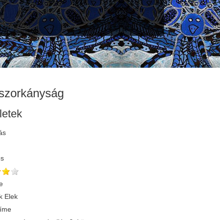
szorkányság
letek
ás
és
e
 Elek
címe