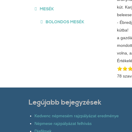
kút. Kar
MESÉK
beleese
BOLONDOS MESÉK
- Ébred
kútba! 
a gazdá
mondotta
volna, 
Értékel
78 szav
Legújabb bejegyzések
Kedvenc népmesém rajzpályázat eredménye
Népmese rajzpályázat felhívás
Diafilmek