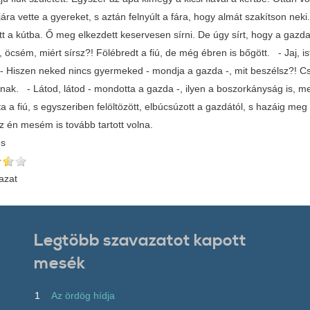
jára vette a gyereket, s aztán felnyúlt a fára, hogy almát szakítson neki
tt a kútba. Ő meg elkezdett keservesen sírni. De úgy sírt, hogy a gazd
j, öcsém, miért sírsz?! Fölébredt a fiú, de még ébren is bőgött. - Jaj
- Hiszen neked nincs gyermeked - mondja a gazda -, mit beszélsz?! Cs
nak. - Látod, látod - mondotta a gazda -, ilyen a boszorkányság is,
 a fiú, s egyszeriben felöltözött, elbúcsúzott a gazdától, s hazáig me
az én mesém is tovább tartott volna.
és
azat
Legtöbb szavazatot kapott
mesék
1
Az ördög hídja