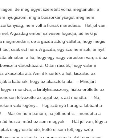
világon, de még egyet szeretett volna megtanulni: a
nem nyugszom, míg a boszorkányságot meg nem
szorkányság, nem volt a fiúnak maradása. Hát jól van,
bernél. A gazdag ember szívesen fogadja, ad neki jó
arta megmondani, de a gazda addig vallatta, hogy mégis
tud, csak ezt nem. A gazda, egy szó nem sok, annyit
 látta álmában a fiú, hogy egy nagy városban van, s ő az
 beviszi a városházára. Ottan rásütik, hogy valami
az akasztófa alá. Amint kísérték a fiút, kiszalad az
ndják a katonák, hogy az akasztófa alá. - Mindjárt
 legyen mondva, a királykisasszony, hiába erőltette az
yenesen fölvezette az apjához, s azt mondta: - Na,
 nekem való legényt. Hej, szörnyű haragra lobbant a
rte! - Már én nem bánom, ha jöttment is - mondotta a
em ád hozzá, máshoz sem megyek. - Hát jól van, légy a
ptak s egy esztendő, kettő el sem telt, egy szép
olt egy arany almafa, az arany almafa alatt egy arany