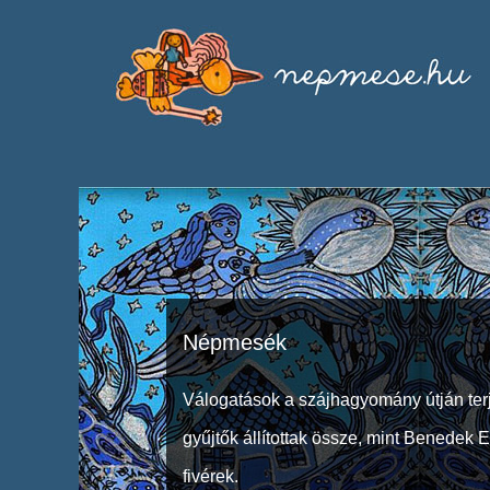
Népmesék
Válogatások a szájhagyomány útján ter
gyűjtők állítottak össze, mint Benedek 
fivérek.