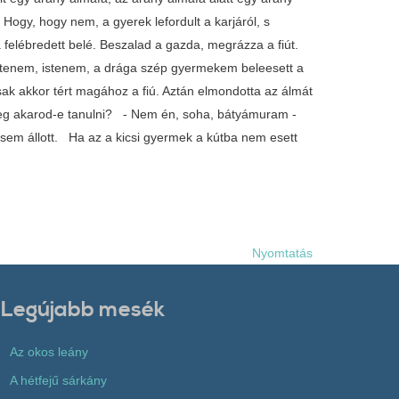
. Hogy, hogy nem, a gyerek lefordult a karjáról, s
a felébredett belé. Beszalad a gazda, megrázza a fiút.
, istenem, istenem, a drága szép gyermekem beleesett a
ak akkor tért magához a fiú. Aztán elmondotta az álmát
 meg akarod-e tanulni? - Nem én, soha, bátyámuram -
g sem állott. Ha az a kicsi gyermek a kútba nem esett
Nyomtatás
Legújabb mesék
Az okos leány
A hétfejű sárkány