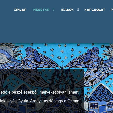
CÍMLAP
MESETÁR
ÍRÁSOK
KAPCSOLAT
P
jedő elbeszélésekből, melyeket olyan ismert
Elek, Illyés Gyula, Arany László vagy a Grimm