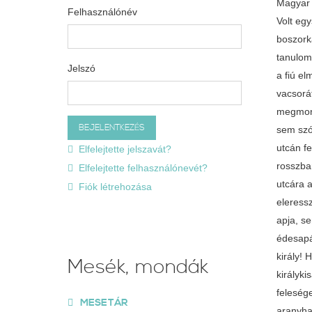
Magyar 
Felhasználónév
Volt egy
boszork
tanulom
Jelszó
a fiú el
vacsorá
megmond
sem szól
utcán fe
Elfelejtette jelszavát?
rosszban
Elfelejtette felhasználónevét?
utcára a
Fiók létrehozása
eleressz
apja, s
édesapá
király! 
Mesék, mondák
királyk
feleség
MESETÁR
aranyhaj