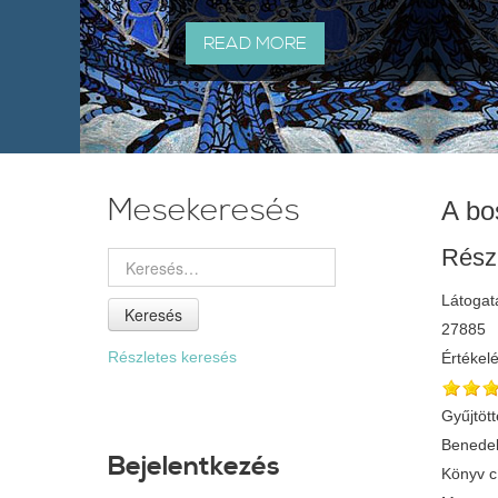
READ MORE
Mesekeresés
A bo
Rész
Látogat
Keresés
27885
Részletes keresés
Értékel
Gyűjtött
Benedek
Bejelentkezés
Könyv 