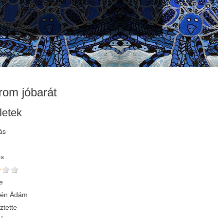
rom jóbarát
letek
ás
és
e
yén Ádám
ztette