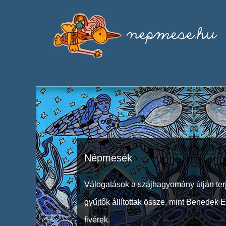
Népmesék
Válogatások a szájhagyomány útján ter
gyűjtők állítottak össze, mint Benedek 
fivérek.