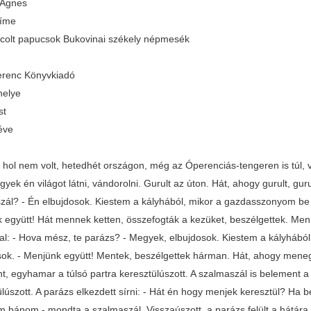
 Ágnes
címe
ncolt papucsok Bukovinai székely népmesék
renc Könyvkiadó
helye
st
éve
, hol nem volt, hetedhét országon, még az Óperenciás-tengeren is túl, 
gyek én világot látni, vándorolni. Gurult az úton. Hát, ahogy gurult, gur
zál? - Én elbujdosok. Kiestem a kályhából, mikor a gazdasszonyom be a
 együtt! Hát mennek ketten, összefogták a kezüket, beszélgettek. Men
al: - Hova mész, te parázs? - Megyek, elbujdosok. Kiestem a kályhából,
sok. - Menjünk együtt! Mentek, beszélgettek hárman. Hát, ahogy meneg
, egyhamar a túlsó partra keresztülúszott. A szalmaszál is belement a ví
lúszott. A parázs elkezdett sírni: - Hát én hogy menjek keresztül? Ha b
 bánom - mondta a szalmaszál. Visszaúszott, a parázs felült a hátára, a