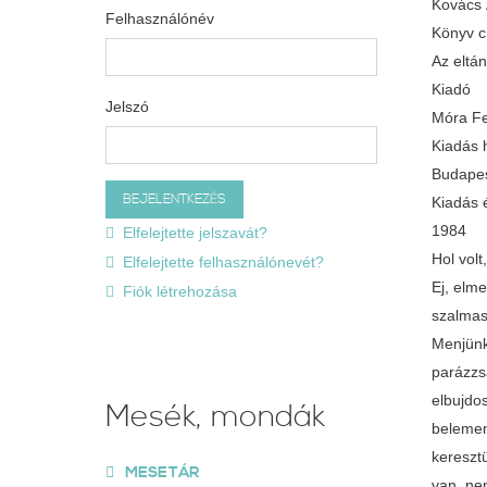
Kovács
Felhasználónév
Könyv 
Az eltá
Kiadó
Jelszó
Móra Fe
Kiadás 
Budape
Kiadás 
1984
Elfelejtette jelszavát?
Hol volt
Elfelejtette felhasználónevét?
Ej, elme
Fiók létrehozása
szalmas
Menjünk
parázzs
elbujdo
Mesék, mondák
belement
keresztü
MESETÁR
van, nem