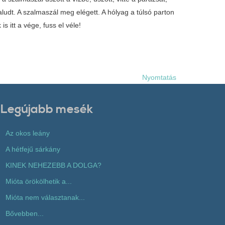
aludt. A szalmaszál meg elégett. A hólyag a túlsó parton
 itt a vége, fuss el véle!
Nyomtatás
Legújabb mesék
Az okos leány
A hétfejű sárkány
KINEK NEHEZEBB A DOLGA?
Mióta örökölhetik a...
Mióta nem választanak...
Bővebben...