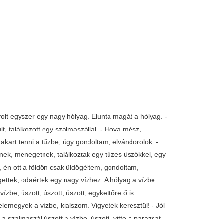
volt egyszer egy nagy hólyag. Elunta magát a hólyag. -
ult, találkozott egy szalmaszállal. - Hova mész,
kart tenni a tűzbe, úgy gondoltam, elvándorolok. -
nek, menegetnek, találkoztak egy tüzes üszökkel, egy
 én ott a földön csak üldögéltem, gondoltam,
ettek, odaértek egy nagy vízhez. A hólyag a vízbe
zbe, úszott, úszott, úszott, egykettőre ő is
elemegyek a vízbe, kialszom. Vigyetek keresztül! - Jól
 szalmaszál úszott a vízbe, úszott, vitte a parazsat,