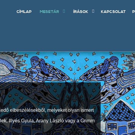
CÍMLAP
MESETÁR
ÍRÁSOK
KAPCSOLAT
P
jedő elbeszélésekből, melyeket olyan ismert
Elek, Illyés Gyula, Arany László vagy a Grimm