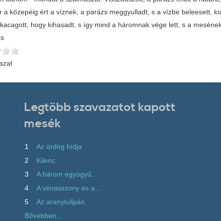
 a közepéig ért a víznek, a parázs meggyulladt, s a vízbe beleesett, ki
kacagott, hogy kihasadt, s így mind a háromnak vége lett, s a mesének is
és
azat
Legtöbb szavazatot kapott
mesék
1
Az ördög hídja
2
Kilenc
3
A három együgyű...
4
A vénasszony és a...
5
Az aranytulipán
Bővebben...