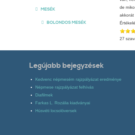
de mikor
MESÉK
akkorát 
BOLONDOS MESÉK
Értékel
27 szav
Legújabb bejegyzések
Kedvenc népmesém rajzpályázat eredménye
Népmese rajzpályázat felhívás
Diafilmek
Farkas L. Rozália kiadványai
Húsvéti locsolóversek