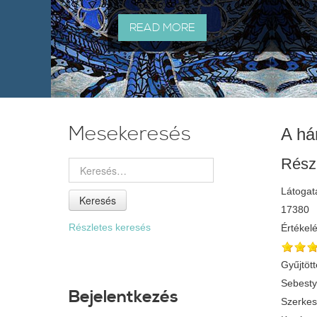
READ MORE
Mesekeresés
A há
Rész
Látogat
Keresés
17380
Részletes keresés
Értékel
Gyűjtött
Sebest
Bejelentkezés
Szerkes