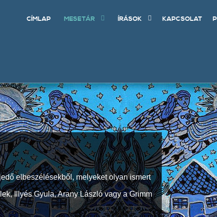
CÍMLAP
MESETÁR
ÍRÁSOK
KAPCSOLAT
P
jedő elbeszélésekből, melyeket olyan ismert
Elek, Illyés Gyula, Arany László vagy a Grimm