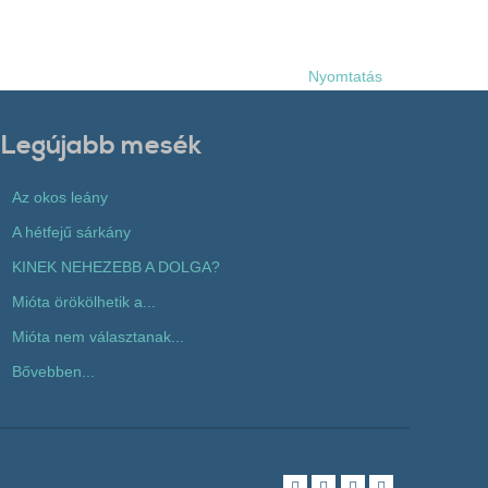
Nyomtatás
Legújabb mesék
Az okos leány
A hétfejű sárkány
KINEK NEHEZEBB A DOLGA?
Mióta örökölhetik a...
Mióta nem választanak...
Bővebben...