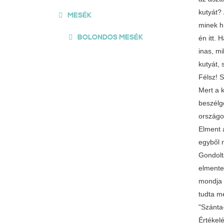
kutyát? 
MESÉK
minek hí
BOLONDOS MESÉK
én itt. 
inas, m
kutyát, 
Félsz! S
Mert a k
beszélg
országo
Elment 
egyből 
Gondolt
elmente
mondja 
tudta m
"Szánta
Értékel