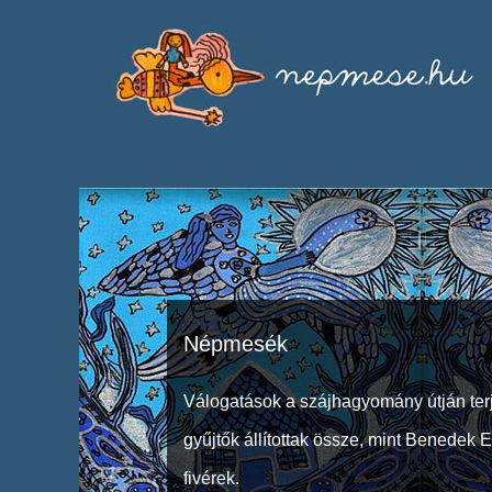
Népmesék
Válogatások a szájhagyomány útján ter
gyűjtők állítottak össze, mint Benedek 
fivérek.