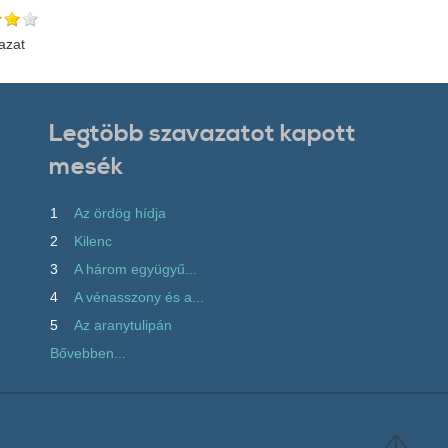
azat
Legtöbb szavazatot kapott
mesék
1
Az ördög hídja
2
Kilenc
3
A három együgyű...
4
A vénasszony és a...
5
Az aranytulipán
Bővebben...