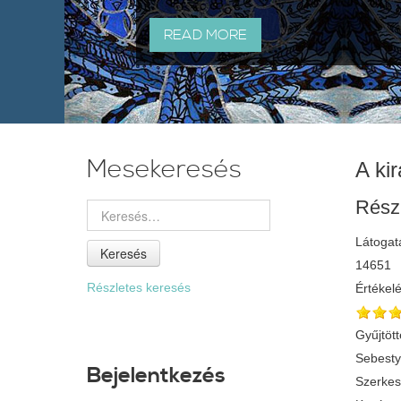
READ MORE
Mesekeresés
A kir
Rész
Látogat
Keresés
14651
Részletes keresés
Értékel
Gyűjtött
Sebest
Bejelentkezés
Szerkes