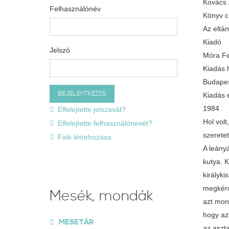
Kovács
Felhasználónév
Könyv 
Az eltá
Kiadó
Jelszó
Móra Fe
Kiadás 
Budape
Kiadás 
1984
Elfelejtette jelszavát?
Hol volt
Elfelejtette felhasználónevét?
szerete
Fiók létrehozása
A leányá
kutya. K
királyki
megkérde
Mesék, mondák
azt mon
hogy azt
MESETÁR
az aszta