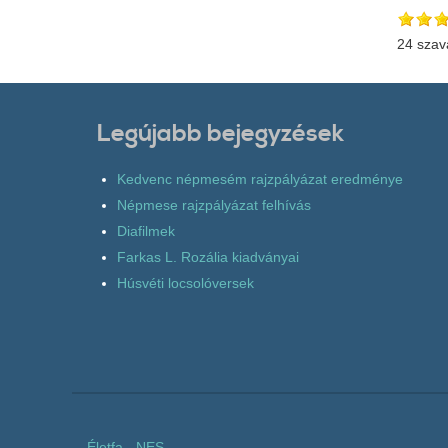
24 szav
Legújabb bejegyzések
Kedvenc népmesém rajzpályázat eredménye
Népmese rajzpályázat felhívás
Diafilmek
Farkas L. Rozália kiadványai
Húsvéti locsolóversek
Életfa
-
NES