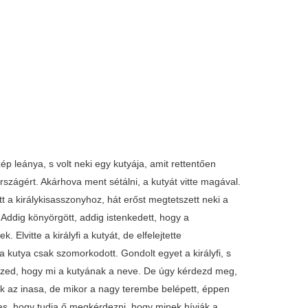
ép leánya, s volt neki egy kutyája, amit rettentően
szágért. Akárhova ment sétálni, a kutyát vitte magával.
tt a királykisasszonyhoz, hát erőst megtetszett neki a
. Addig könyörgött, addig istenkedett, hogy a
Elvitte a királyfi a kutyát, de elfelejtette
a kutya csak szomorkodott. Gondolt egyet a királyfi, s
ezed, hogy mi a kutyának a neve. De úgy kérdezd meg,
inak az inasa, de mikor a nagy terembe belépett, éppen
inas, hogy tudja ő megkérdezni, hogy minek hívják a