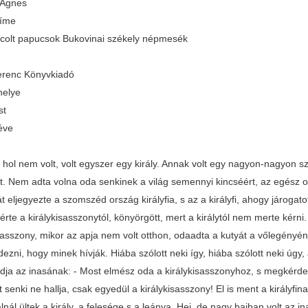
 Ágnes
címe
ncolt papucsok Bukovinai székely népmesék
renc Könyvkiadó
helye
st
éve
, hol nem volt, volt egyszer egy király. Annak volt egy nagyon-nagyon sz
tt. Nem adta volna oda senkinek a világ semennyi kincséért, az egész or
t eljegyezte a szomszéd ország királyfia, s az a királyfi, ahogy járogato
érte a királykisasszonytól, könyörgött, mert a királytól nem merte kérni
sasszony, mikor az apja nem volt otthon, odaadta a kutyát a vőlegényének. 
zni, hogy minek hívják. Hiába szólott neki így, hiába szólott neki úgy, 
dja az inasának: - Most elmész oda a királykisasszonyhoz, s megkérd
 senki ne hallja, csak egyedül a királykisasszony! El is ment a királyf
lnál ültek a király, a felesége s a leánya. Hej, de nagy bajban volt az 