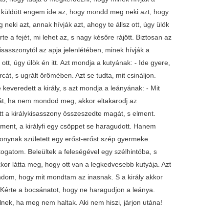
ért küldött engem ide az, hogy mondd meg neki azt, hogy
 neki azt, annak hívják azt, ahogy te állsz ott, úgy ülök
rte a fejét, mi lehet az, s nagy későre rájött. Biztosan az
sasszonytól az apja jelenlétében, minek hívják a
ott, úgy ülök én itt. Azt mondja a kutyának: - Ide gyere,
arcát, s ugrált örömében. Azt se tudta, mit csináljon.
keveredett a király, s azt mondja a leányának: - Mit
át, ha nem mondod meg, akkor eltakarodj az
tt a királykisasszony összeszedte magát, s elment.
 ment, a királyfi egy csöppet se haragudott. Hanem
zonynak született egy erőst-erőst szép gyermeke.
ogatom. Beleültek a feleségével egy szélhintóba, s
kor látta meg, hogy ott van a legkedvesebb kutyája. Azt
dom, hogy mit mondtam az inasnak. S a király akkor
. Kérte a bocsánatot, hogy ne haragudjon a leánya.
nek, ha meg nem haltak. Aki nem hiszi, járjon utána!