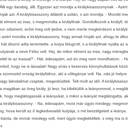
Állt egy darabig, állt. Egyszer azt mondja a királykisasszonynak: - Az
vják azt. A királykisasszony átlátott a szitán, s azt mondja: - Mondd meg
Hát elment az inas, s megmondta a királyfinak. Gondolkozott a királyfi, tö
ikor odament, erőst meg volt ijedve, s nem merte megkérdezni a királyki
s azért mondta a királykisasszony, hogy annak hívják azt, ahogy te állsz 
 hát disznó adta teremtette, a kutya felugrott, s a királyfinak nyalta az 
utyának a neve Félsz volt. Hej, de mikor elment az inas, nagy méregbe 
ettél te az inassal? - Hát, édesapám, ezt én meg nem mondhatom. - H
mból, hogy ne is lássalak! Nagy sírás s keserves könnyhullatások közö
a szomszéd ország királyfiához, aki a vőlegénye volt. Na, oda jó helyre
nagy lakodalmat csaptak, megesküdtek. Telt-múlt az idő. A királykisass
a magában az öreg király, jó lesz, ha kibékülök a leányommal, s meglát
k, hogy meglátogassák a leányukat, s mikor a leányát meglátogatta, ak
a királykisasszony: - Na, édesapám, most már úgyis mindegy, megmon
eg, hova került az ő legkedvesebb kutyája, s mit beszélgetett a leánya
-bánta, de immár mindegy volt, mert úgyis megbékéltek, s még ma is él
és