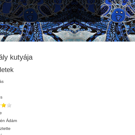
ály kutyája
letek
ás
és
e
yén Ádám
ztette