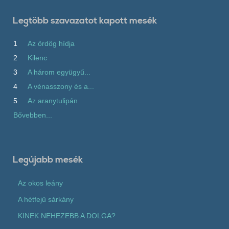
Legtöbb szavazatot kapott mesék
1
Az ördög hídja
2
Kilenc
3
A három együgyű...
4
A vénasszony és a...
5
Az aranytulipán
Bővebben...
Legújabb mesék
Az okos leány
A hétfejű sárkány
KINEK NEHEZEBB A DOLGA?