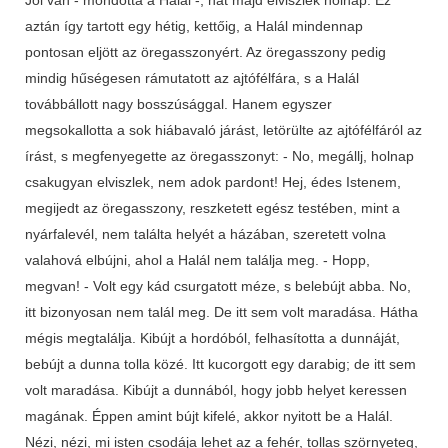
aztán így tartott egy hétig, kettőig, a Halál mindennap
pontosan eljött az öregasszonyért. Az öregasszony pedig
mindig hűségesen rámutatott az ajtófélfára, s a Halál
továbbállott nagy bosszúsággal. Hanem egyszer
megsokallotta a sok hiábavaló járást, letörülte az ajtófélfáról az
írást, s megfenyegette az öregasszonyt: - No, megállj, holnap
csakugyan elviszlek, nem adok pardont! Hej, édes Istenem,
megijedt az öregasszony, reszketett egész testében, mint a
nyárfalevél, nem találta helyét a házában, szeretett volna
valahová elbújni, ahol a Halál nem találja meg. - Hopp,
megvan! - Volt egy kád csurgatott méze, s belebújt abba. No,
itt bizonyosan nem talál meg. De itt sem volt maradása. Hátha
mégis megtalálja. Kibújt a hordóból, felhasította a dunnáját,
bebújt a dunna tolla közé. Itt kucorgott egy darabig; de itt sem
volt maradása. Kibújt a dunnából, hogy jobb helyet keressen
magának. Éppen amint bújt kifelé, akkor nyitott be a Halál.
Nézi, nézi, mi isten csodája lehet az a fehér, tollas szörnyeteg,