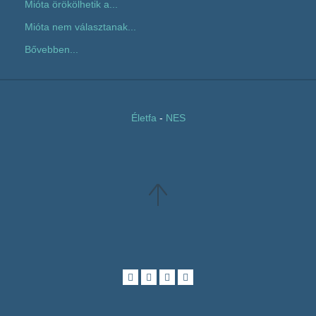
Mióta örökölhetik a...
Mióta nem választanak...
Bővebben...
Életfa
-
NES