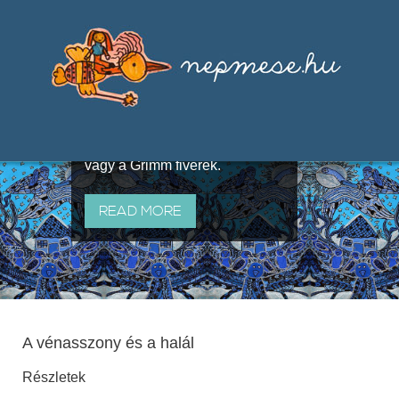
Válogatások a szájhagyomány
útján terjedő elbeszélésekből,
melyeket olyan ismert gyűjtők
állítottak össze, mint Benedek
Elek, Illyés Gyula, Arany László
vagy a Grimm fivérek.
READ MORE
A vénasszony és a halál
Részletek