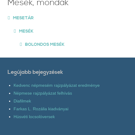
Mesék, mondák
MESETÁR
MESÉK
BOLONDOS MESÉK
Legújabb bejegyzések
Kedvenc népmesém rajzpályázat eredménye
Népmese rajzpályázat felhívás
Diafilmek
Farkas L. Rozália kiadványai
Húsvéti locsolóversek