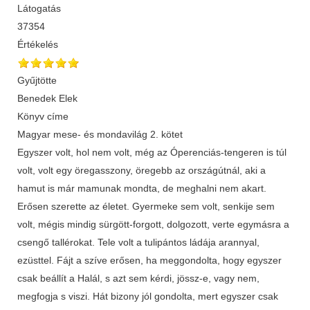
Látogatás
37354
Értékelés
Gyűjtötte
Benedek Elek
Könyv címe
Magyar mese- és mondavilág 2. kötet
Egyszer volt, hol nem volt, még az Óperenciás-tengeren is túl
volt, volt egy öregasszony, öregebb az országútnál, aki a
hamut is már mamunak mondta, de meghalni nem akart.
Erősen szerette az életet. Gyermeke sem volt, senkije sem
volt, mégis mindig sürgött-forgott, dolgozott, verte egymásra a
csengő tallérokat. Tele volt a tulipántos ládája arannyal,
ezüsttel. Fájt a szíve erősen, ha meggondolta, hogy egyszer
csak beállít a Halál, s azt sem kérdi, jössz-e, vagy nem,
megfogja s viszi. Hát bizony jól gondolta, mert egyszer csak