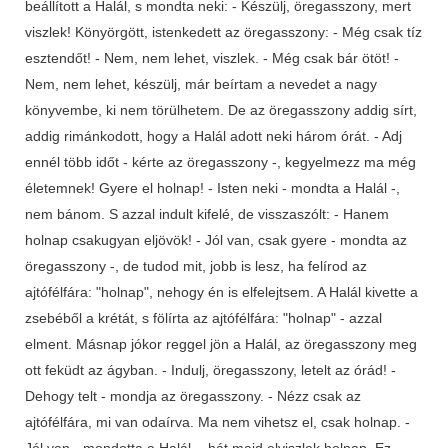
beállított a Halál, s mondta neki: - Készülj, öregasszony, mert
viszlek! Könyörgött, istenkedett az öregasszony: - Még csak tíz
esztendőt! - Nem, nem lehet, viszlek. - Még csak bár ötöt! -
Nem, nem lehet, készülj, már beírtam a nevedet a nagy
könyvembe, ki nem törülhetem. De az öregasszony addig sírt,
addig rimánkodott, hogy a Halál adott neki három órát. - Adj
ennél több időt - kérte az öregasszony -, kegyelmezz ma még
életemnek! Gyere el holnap! - Isten neki - mondta a Halál -,
nem bánom. S azzal indult kifelé, de visszaszólt: - Hanem
holnap csakugyan eljövök! - Jól van, csak gyere - mondta az
öregasszony -, de tudod mit, jobb is lesz, ha felírod az
ajtófélfára: "holnap", nehogy én is elfelejtsem. A Halál kivette a
zsebéből a krétát, s fölírta az ajtófélfára: "holnap" - azzal
elment. Másnap jókor reggel jön a Halál, az öregasszony meg
ott feküdt az ágyban. - Indulj, öregasszony, letelt az órád! -
Dehogy telt - mondja az öregasszony. - Nézz csak az
ajtófélfára, mi van odaírva. Ma nem vihetsz el, csak holnap. -
Jól van - mondotta a Halál -, hát majd elviszlek holnap. Ez