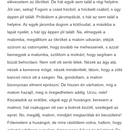
elévezetem az ökröket. De hát egyik sem talál a régi helyére.
Jól van, sebaj! Fogom a csást hócból, a hócbelit csából, s úgy
éppen jól talált. Próbálom a járompálcát, s hát az sem talál a
helyére. Az egyik járomba dugom a kötőrudat, a másikba a
lapát nyelét, s hát így éppen jól talált. Na, elmegyek a
malomba, megállítom az ökröket a malom udvarán, eléjük
szúrom az ostornyelet, hogy tovább ne mehessenek, s azzal
bemegyek a malomba, szólítom a molnárt, hogy segítsen a
búzát behordani. Nem volt ott senki lélek. Nézek az ágy alá,
nézek a kemence mögé, nézek mindenfelé, látom, hogy a zöld
kancsó nincs ott a szegen. Na, gondoltam, a malom
bizonyosan elment eprészni. De hiszen én várhatom, míg a
malom hazajő, meg is öregedhetem addig. Uccu, neki!
Kiszaladok az erdőbe, vágok egy jó husángot, keresem a
malmot, hát csakugyan ott van a bokrok között, szedegeti az
epret. No, megállj, malom, mindjárt megtanítlak én becsületre!
Fölemelem a husángot, de mire ráütöttem volna, hallom, hogy
zakatol odabenn a malom, bizonyosan őrli az én búzámat. De