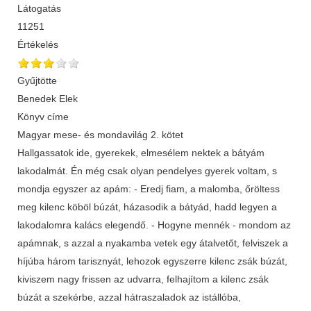
Látogatás
11251
Értékelés
Gyűjtötte
Benedek Elek
Könyv címe
Magyar mese- és mondavilág 2. kötet
Hallgassatok ide, gyerekek, elmesélem nektek a bátyám
lakodalmát. Én még csak olyan pendelyes gyerek voltam, s
mondja egyszer az apám: - Eredj fiam, a malomba, őröltess
meg kilenc köböl búzát, házasodik a bátyád, hadd legyen a
lakodalomra kalács elegendő. - Hogyne mennék - mondom az
apámnak, s azzal a nyakamba vetek egy átalvetőt, felviszek a
híjúba három tarisznyát, lehozok egyszerre kilenc zsák búzát,
kiviszem nagy frissen az udvarra, felhajítom a kilenc zsák
búzát a szekérbe, azzal hátraszaladok az istállóba,