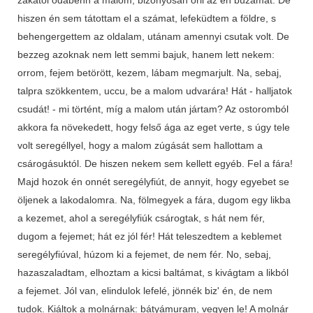
hiszen én sem tátottam el a számat, lefeküdtem a földre, s
behengergettem az oldalam, utánam amennyi csutak volt. De
bezzeg azoknak nem lett semmi bajuk, hanem lett nekem:
orrom, fejem betörött, kezem, lábam megmarjult. Na, sebaj,
talpra szökkentem, uccu, be a malom udvarára! Hát - halljatok
csudát! - mi történt, míg a malom után jártam? Az ostoromból
akkora fa növekedett, hogy felső ága az eget verte, s úgy tele
volt seregéllyel, hogy a malom zúgását sem hallottam a
csárogásuktól. De hiszen nekem sem kellett egyéb. Fel a fára!
Majd hozok én onnét seregélyfiút, de annyit, hogy egyebet se
öljenek a lakodalomra. Na, fölmegyek a fára, dugom egy likba
a kezemet, ahol a seregélyfiúk csárogtak, s hát nem fér,
dugom a fejemet; hát ez jól fér! Hát teleszedtem a keblemet
seregélyfiúval, húzom ki a fejemet, de nem fér. No, sebaj,
hazaszaladtam, elhoztam a kicsi baltámat, s kivágtam a likból
a fejemet. Jól van, elindulok lefelé, jönnék biz' én, de nem
tudok. Kiáltok a molnárnak: bátyámuram, vegyen le! A molnár