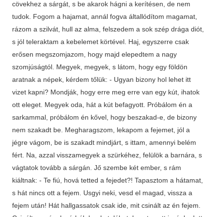
cövekhez a sárgát, s be akarok hágni a kerítésen, de nem
tudok. Fogom a hajamat, annál fogva általlódítom magamat,
rázom a szilvát, hull az alma, felszedem a sok szép drága diót,
s jól teleraktam a kebelemet körtével. Haj, egyszerre csak
erősen megszomjazom, hogy majd elepedtem a nagy
szomjúságtól. Megyek, megyek, s látom, hogy egy földön
aratnak a népek, kérdem tőlük: - Ugyan bizony hol lehet itt
vizet kapni? Mondják, hogy erre meg erre van egy kút, ihatok
ott eleget. Megyek oda, hát a kút befagyott. Próbálom én a
sarkammal, próbálom én kővel, hogy beszakad-e, de bizony
nem szakadt be. Megharagszom, lekapom a fejemet, jól a
jégre vágom, be is szakadt mindjárt, s ittam, amennyi belém
fért. Na, azzal visszamegyek a szürkéhez, felülök a barnára, s
vágtatok tovább a sárgán. Jő szembe két ember, s rám
kiáltnak: - Te fiú, hová tetted a fejedet?! Tapasztom a hátamat,
s hát nincs ott a fejem. Usgyi neki, vesd el magad, vissza a
fejem után! Hát hallgassatok csak ide, mit csinált az én fejem.