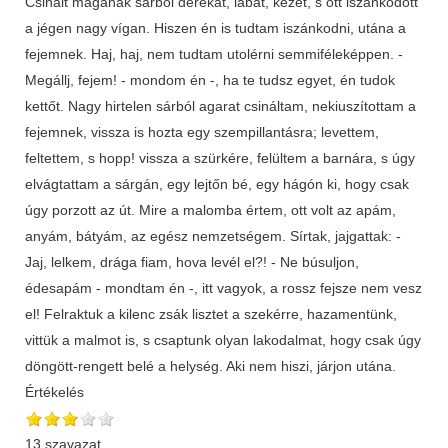
Csinált magának sárból derekat, lábat, kezet, s ott iszánkodott
a jégen nagy vígan. Hiszen én is tudtam iszánkodni, utána a
fejemnek. Haj, haj, nem tudtam utolérni semmiféleképpen. -
Megállj, fejem! - mondom én -, ha te tudsz egyet, én tudok
kettőt. Nagy hirtelen sárból agarat csináltam, nekiuszítottam a
fejemnek, vissza is hozta egy szempillantásra; levettem,
feltettem, s hopp! vissza a szürkére, felültem a barnára, s úgy
elvágtattam a sárgán, egy lejtőn bé, egy hágón ki, hogy csak
úgy porzott az út. Mire a malomba értem, ott volt az apám,
anyám, bátyám, az egész nemzetségem. Sírtak, jajgattak: -
Jaj, lelkem, drága fiam, hova levél el?! - Ne búsuljon,
édesapám - mondtam én -, itt vagyok, a rossz fejsze nem vesz
el! Felraktuk a kilenc zsák lisztet a szekérre, hazamentünk,
vittük a malmot is, s csaptunk olyan lakodalmat, hogy csak úgy
döngött-rengett belé a helység. Aki nem hiszi, járjon utána.
Értékelés
13 szavazat