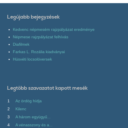
Legújabb bejegyzések
Kedvenc népmesém rajzpályázat eredménye
Népmese rajzpályázat felhívás
Diafilmek
Farkas L. Rozália kiadványai
Húsvéti locsolóversek
Legtöbb szavazatot kapott mesék
1
Az ördög hídja
2
Kilenc
3
A három együgyű...
4
A vénasszony és a...