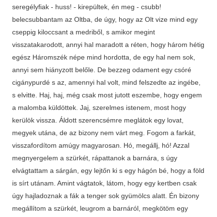
seregélyfiak - huss! - kirepültek, én meg - csubb!
belecsubbantam az Oltba, de úgy, hogy az Olt vize mind egy
cseppig kiloccsant a medriből, s amikor megint
visszatakarodott, annyi hal maradott a réten, hogy három hétig
egész Háromszék népe mind hordotta, de egy hal nem sok,
annyi sem hiányzott belőle. De bezzeg odament egy csóré
cigánypurdé s az, amennyi hal volt, mind felszedte az ingébe,
s elvitte. Haj, haj, még csak most jutott eszembe, hogy engem
a malomba küldöttek. Jaj, szerelmes istenem, most hogy
kerülök vissza. Áldott szerencsémre meglátok egy lovat,
megyek utána, de az bizony nem várt meg. Fogom a farkát,
visszafordítom amúgy magyarosan. Hó, megállj, hó! Azzal
megnyergelem a szürkét, rápattanok a barnára, s úgy
elvágtattam a sárgán, egy lejtőn ki s egy hágón bé, hogy a föld
is sírt utánam. Amint vágtatok, látom, hogy egy kertben csak
úgy hajladoznak a fák a tenger sok gyümölcs alatt. Én bizony
megállítom a szürkét, leugrom a barnáról, megkötöm egy