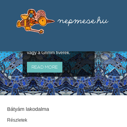
Válogatások a szájhagyomány
útján terjedő elbeszélésekből,
melyeket olyan ismert gyűjtők
állítottak össze, mint Benedek
Elek, Illyés Gyula, Arany László
vagy a Grimm fivérek.
READ MORE
Bátyám lakodalma
Részletek