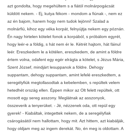
azt gondolta, hogy megehültem s a fiától molnárpogácsát
küldött nekem. - Ej, kutya fékom - mondom a fiúnak -, nem ez
az én bajom, hanem hogy nem tudok lejönni! Szalad a
molnárfiú, kihoz egy véka korpát, felnyújtja nekem egy póznán.
Én nagy hirtelen kötelet fonok a korpából, s próbálom egyrét,
hogy leér-e a földig, s hát nem ér le. Kétrét hajtom, hát fáinul
leér. Ereszkedem le a kötélen, ereszkedem, de amint a földre
értem volna, odafent egy egér elrágta a kötelet, s Jézus Mária,
Szent József, mindjárt lesuppanok a földre. Dehogy
suppantam, dehogy suppantam, amint lefelé ereszkedtem, a
seregélyfiúk megtollasodtak a kebelemben, s repültek velem
hetedhét ország ellen. Éppen mikor az Olt felett repültek, ott
mosott egy sereg asszony. Meglátnak az asszonyok,
összeverik a tenyerüket. - Jé, nézzenek oda, ott repül egy
gyerek! - Kiabáltak, integettek nekem, de a seregélyfiak
csárogásától nem hallottam, hogy mit. Azt hittem, azt kiabálják,
hogy oldjam meg az ingem derekát. No, én meg is oldottam. A