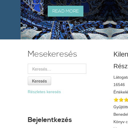
READ MORE
Mesekeresés
Kile
Rész
Látogat
Keresés
16546
Részletes keresés
Értékel
Gyűjtött
Benedek
Bejelentkezés
Könyv 