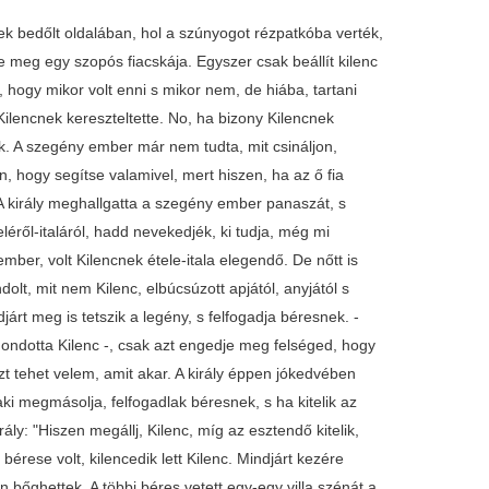
te! - Dehogy tartom, nem tartom én! - pattogott az ördög. - Nem tartod-e?! No, majd mindjárt megmutatom, ki az erősebb. - Szeretném látni - mondja az ördög -, fogjunk hát kezet. Kezet fognak, de Kilenc úgy megszorítja az ördög kezét, hogy a köröm alól mindjárt kiserkedett a vér. - No, atyafi, tartod-e már? - Tartom, tartom, csak hagyd meg az életemet. Az ördög megfogta a tengely végét, s a medvék meg a farkasok mindjárt indítottak, s vitték a szekeret árkon-bokron át. Amint mennek, egy nagy folyóvízhez érnek. Azt mondja ott Kilenc: - No, atyafi, fogjuk ki most az "ökröket", tegyük fel a szekér tetejébe, s ketten vigyük át a vízen a szekeret. Tetszett vagy nem tetszett az ördögnek, azt kellett, hogy tegye, amit Kilenc mondott. Kifogták az "ökröket", föltették a szekérre mind a hatot, aztán vállukra kapták a szekeret, általvitték a vízen, ott ismét letették, aztán befogták ismét a négy medvét s a két farkast. Hanem az idő telt, már delet is harangoztak, s a kilenc béres közül még egy sem volt otthon. A király nem tudta elgondolni, hogy mi lehet velük. Kiállott a tornácba, belenézett a messzelátójába, hadd lám, jönnek-e valahol. Azám, jött Kilenc a négy medvével, a két farkassal s az ördöggel. Hej, megijedt szörnyűségesen, lekiált a legényeknek, hogy zárják be a kaput, s Kilencet be ne eresszék. Ahogy bezárják a kaput, jő Kilenc, zörget, kiabál, de nem felel senki, a kaput sem nyitja ki senki. - No, atyafi - mondja Kilenc az ördögnek -, én megfogom a szekeret elöl, te meg túlról, s hajítsuk át a kapun, de úgy, hogy se a szekérnek, se az "ökröknek" baja ne legyen. Megfogják a szekeret, áthajítják a kapun. Nem is lett baja sem a szekérnek, sem az "ökröknek", csak a fák törtek apró darabokra; vihették mindjárt a szolgálók a konyhára. A medvéket s a farkasokat Kilenc szépen bekötötte az istállóba. A király úgy megijedett, hogy egy szó nem sok, annyit sem mert szólani Kilencnek. Megcsináltatta neki a ruhát, s még meg is dicsérte. Hanem ettől kezdve nem volt sem éjjele, sem nappala. "Istenem, Istenem - gondolta magában -, ha kitelik az esztendő, s ez a legény megpattintja az orromat, vége az életemnek!" Mind azon törte a fejét, hogy s mint tudja elpusztítani Kilencet. Egyszer aztán levelet írt a király a szomszéd városba, s azt írta abban a levélben, hogy aki ezt a levelet általadja, világhíres nagy tolvaj, egyszeriben füleljék le s akasszák fel. Hanem szóval azt mondotta Kilencnek, hogy csak menjen be a városba, itt meg itt adja át a levelet, ott nagy summa pénzzel tartoznak, s hozza el a pénzt. Béfogja Kilenc az ő hat "ökrét", bemegy a városba, ottan átadja a levelet a bírónak. No, mindjárt összecsődítik a várost, körülfogják Kilencet, s viszik az akasztófa alá. Mondja a hóhér Kilencnek: - No, fiam, ne félj, tedd a nyakadat a hurokba! Mondja Kilenc: - Tenném én jó szívvel, de nem tudom a módját. Elébb mutassa meg kend. Mit gondol, mit nem a hóhér, bolond fejét beledugja a hurokba. De Kilencnek sem kellett több, megrántja a kötelet, s vége volt a hóhérnak. Hej, megijednek a népek, szaladott, ki amerre látott. - Nem oda Buda! - kiáltott Kilenc. Nyakon csípte a város bíráját, s mondta: - Hé, add meg a király pénzét, mert különben az egész várost összeduvasztom. Mit csináljon a szegény városbírája, ami pénz volt a ládában, leolvasta Kilencnek. Azzal Kilenc nagy vígan visszament a királyhoz. - Itt a pénz, felséges királyom. Majd megpukkadt mérgében a király. Nem tudta már, mit csináljon Kilenccel. Gondolt erre, gondolt arra, egyszerre csak azt gondolta, hogy összeszedeti, ami csont van a határban, s elküldi Kilenccel az ördögök malmába, hogy őröltesse meg. Ha az emberek nem bírtak vele, majd csak bírnak vele az ördögök - gondolta magában a király. Még aznap összeszednek kilenc zsák csontot, s mondja a király Kilencnek: - No, fiam, vidd el ezt a kilenc zsák csontot az ördögök malmába, s őröltesd meg! Befogja Kilenc a négy medvét s a két farkast, viszi a csontot az ördögök malmába. De mikor éppen közeledett a malom felé, észrevette az az ördög, akivel a szekér tengelyét az erdőben megfogatta volt, uccu, kiszalad az ördög, bezárja a kaput, s még a hátát is jól nekiveti