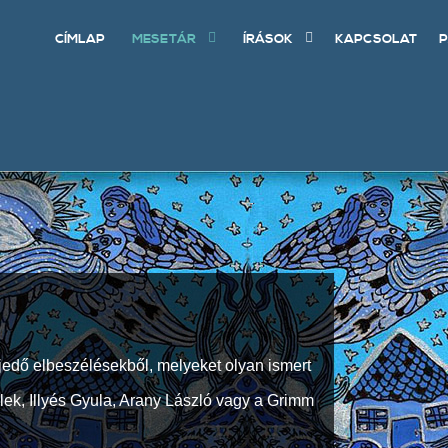
CÍMLAP
MESETÁR
ÍRÁSOK
KAPCSOLAT
P
jedő elbeszélésekből, melyeket olyan ismert
Elek, Illyés Gyula, Arany László vagy a Grimm