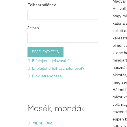
Magyar 
Felhasználónév
Hol volt, hol nem volt, még az Óperenciás-tengeren is túl volt, kidőlt kemencének bedőlt oldalában, hol a szúnyogot rézpatkóba verték, hogy mindenbe bele ne botorkázzék, volt egy szegény ember, s annak felesége meg egy szopós fiacskája. Egyszer csak beállít kilenc katona a szegény ember házához kvártélyra. A szegény ember maga is úgy élt, hogy mikor volt enni s mikor nem, de hiába, tartani kellett a király katonáit. Úgy elkeseredett ezen a szegény feje, hogy a kicsi fiát Kilencnek kereszteltette. No, ha bizony Kilencnek keresztelték, föl is ért ez a gyerek kilenccel. Annyit evett, mint más kil
Jelszó
Elfelejtette jelszavát?
Elfelejtette felhasználónevét?
Fiók létrehozása
Mesék, mondák
MESETÁR