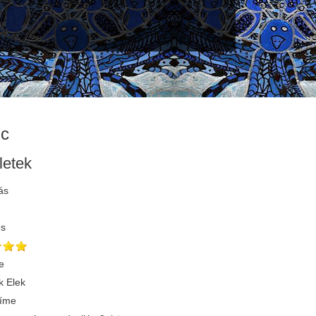
nc
letek
ás
és
e
 Elek
címe