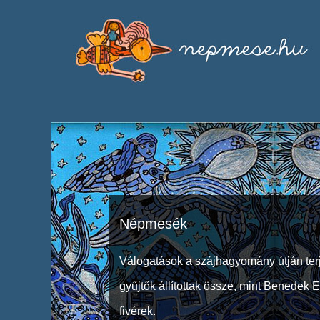
Népmesék
Válogatások a szájhagyomány útján ter
gyűjtők állítottak össze, mint Benedek 
fivérek.