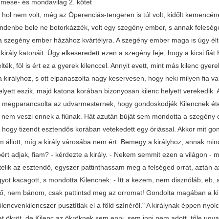
mese- és mondavilág 2. kötet
enc gyerek. A szegény ember már nem tudta, mit csináljon, elment a királyhoz, s ott elpanaszolta nagy keservesen, hogy neki milyen fia van, hogy segítse valamivel, mert hiszen, ha az ő fia kilenc helyett eszik, majd katona korában bizonyosan kilenc helyett verekedik. A király meghallgatta a szegény ember panaszát, s mindjárt megparancsolta az udvarmesternek, hogy gondoskodjék Kilencnek ételéről-italáról, hadd nevekedjék, ki tudja, még mi hasznát nem veszi ennek a fiúnak. Hát azután búját sem mondotta a szegény ember, volt Kilencnek étele-itala elegendő. De nőtt is akkorát, hogy tizenöt esztendős korában vetekedett egy óriással. Akkor mit gondolt, mit nem Kilenc, elbúcsúzott apjától, anyjától s meg sem állott, míg a király városába nem ért. Bemegy a királyhoz, annak mindjárt meg is tetszik a legény, s felfogadja béresnek. - Hát mi bért adjak, fiam? - kérdezte a király. - Nekem semmit ezen a világon - mondotta Kilenc -, csak azt engedje meg felséged, hogy mikor kitelik az esztendő, egyszer pattinthassam meg a felséged orrát, aztán azt tehet velem, amit akar. A király éppen jókedvében volt, nagyot kacagott, s mondotta Kilencnek: - Itt a kezem, nem disznóláb, eb, aki megmásolja, felfogadlak béresnek, s ha kitelik az esztendő, nem bánom, csak pattintsd meg az orromat! Gondolta magában a király: "Hiszen megállj, Kilenc, míg az esztendő kitelik, éppen kilencvenkilencszer pusztítlak el a föld színéről." A királynak éppen nyolc bérese volt, kilencedik lett Kilenc. Mindjárt kezére adtak hat ökröt, de Kilenc az ökröknek sem enni, sem inni nem adott, tőle ugyan bőghettek. A többi béres vetett egy-egy villa szénát a Kilenc ökreinek, gondozták, ahogy tudták, de világért sem mertek szólani a királynak, mert féltek Kilenctől. Egyszer mit gondol, mit nem a király, leüzen a béreseknek, hogy menjenek az erdőre fáért, s amelyik először jön haza az erdőről, annak újdonatúj gúnyát csináltat. Na, a nyolc béres már pitymallatkor talpon volt, befogták az ökröket, s nagy rittyegtetéssel, pattogtatással kimentek az erdőre. Kilenc meg sem mozdult, aludott, mint a bunda. Jöttek aztán a szolgálók, megfejték a teheneket, de Kilenc erre sem ébredett fel. Aztán kimentek a szolgálók, hogy szűrőt hozzanak, s leszűrjék a tejet. De míg odajártak, Kilenc fölébredt, nekiesett a sajtároknak, s amennyi volt, mind kiitta fenékig. Azzal szépen visszafeküdt a jászolba. Jönnek a szolgálók, s majd kétségbeesnek ijedtükben: volt tej, nincs tej. Istenem, istenem, ki itta meg, kutya-e, macska-e, ember-e? Amint így tanakodnak, meglátják Kilencet. Közelebb mennek hozzá, s hát tejes Kilenc szája. De a szolgálóknak sem kellett egyéb, nekiestek Kilencnek, ki a haját, ki a bajuszát, ki a kezét, ki a lábát fogta, tépték, rángatták, verték, ütötték, de Kilenc sem vette tréfára a dolgot, föltápászkodott a jászolból, egy kicsit megrázta magát, mintha a szalmát akarta volna lerázni magáról, s a szolgálók szépen lepotyogtak róla, mint szilva a fáról. Aztán nem szólt semmit, azt is lassan mondta, a hat ökröt befogta egy szekérbe, s kiment az erdőre. Ott már a nyolc béres megrakta volt a szekereket, s indultak hazafelé. "Hiszen mindjárt megállotok ti!" - gondolta magában Kilenc. Ami csak fát talált az út mentén, nekivetette a vállát, s mind ledöntögette keresztül-kasul. Úgy elrekesztette az utat, hogy a béresek meg sem tudtak mozdulni. Kilenc pedig szépen kifogta a hat ökröt, elcsapta az erdőbe, hadd legeljenek. Aztán tövestül, mindenestül kitépett egy szekérre való fát, jól megrakta a szekeret, hogy csak úgy nyikorgott alatta, s azzal indult az ökrei után, hogy fogja be. Nézi, keresi mindenfelé az ökröket, hát Uram, Jézus, csak a csontja van mind a hatnak. Amíg ő a szekeret rakta, megették a hat ökröt a medvék. Az ám, éppen látja, hogy négy medve még most is marakodik a csontokon. Nem sokat teketóriázik, fogja fülinél a medvéket, a szekérhez vezeti s befogja, akár csak az ökröket. Veszi az ostort, nagyot rittyent, de bizony a medvék nem indítják a szekeret. "Hm - gondolja magában -, ezeknek, úgy látszik, nehéz a szekér." Befordul az erdőbe, s hát két farkas ott marakodik a csontokon. Fültőn fogja ezeket is, a négy medve elé fogja, azzal nagyot rittyent az ostorával, hogy csak úgy csendült-bondult belé az erdő, hát csakugyan megindítják a szekeret, nem nézték az utat, mentek árkon-bokron keresztül, hegy, völgy mindegy volt nekik. Látják ezt a béresek, hogy Kilenc nem a rendes úton megy, nekiestek a fáknak, vágták, hasították, emelték, húzták félre az útból, hogy csak úgy csurgott le róluk a verejték. Biztatták egymást: - Vágjad hé, emeld hé, húzzad hé! Reménykedtek erősen, hogy mégiscsak elébb érnek haza Kilencnél. Ezalatt Kilenc ment árkon-bokron át, s egyszerre csak elejébe toppan az ördög, elkezd vele ingerkedni. Volt egy bot az ördög kezében, s azzal hol a farkasokat, hol a medvéket piszkálta, szurkálta, hol meg a kerékagyába dugta a botot, hogy megállítsa a szekeret. - Hé, atyafi - mondta Kilenc -, ne bolondozz, mert ha letörik a kerekem, bizony mondom, hogy te tartod a tengelyt hazáig. Hanem beszélhetett, az ördög rá sem hallgatott. Egyszerre csak letörik a kerék, leomlik az egész szekér, megállnak a medvék s a farkasok. - Úgy-e mondtam, atyafi, hogy ne bolondozz. Most már fogd a tengely végit, s tartsd hazáig, gyilkos teremtet