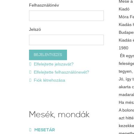
Mese a 
Felhasználónév
Kiadó
Móra Fe
Kiadás 
Jelszó
Budape
Kiadás 
1980
Élt egy
felesége
Elfelejtette jelszavát?
tegyen, 
Elfelejtette felhasználónevét?
Jó, így
Fiók létrehozása
akarta 
madarak
Ha mész 
A bolond
Mesék, mondák
azt hitt
kezekkel
MESETÁR
menetbe 