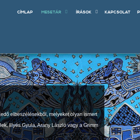
CÍMLAP
MESETÁR
ÍRÁSOK
KAPCSOLAT
P
jedő elbeszélésekből, melyeket olyan ismert
Elek, Illyés Gyula, Arany László vagy a Grimm