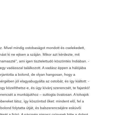
z. Mivel mindig ostobaságot mondott és cselekedett,
ást ki ne ejtsen a száján. Mikor azt kérdezte, mit
,namaszté'', ami igen tisztelettudó köszöntés Indiában. -
 egy vadásszal találkozott. A vadász éppen a hálójába
urjantotta a bolond, de olyan hangosan, hogy a
gében jól elagyabugyálta az ostobát, és így kiáltott: -
gy közelíthetsz-e, és úgy kívánj szerencsét, te fajankó!
zerencsét a munkájukhoz – suttogta óvatosan. A tolvajok
mbereket látsz, így köszöntsd őket: mindent elő, fel a
 bolond folytatta útját, és balszerencséjére esküvői
zlését a fickó. A násznép pimasz csínynek hitte a dolgot,