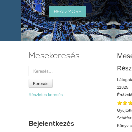
READ MORE
Mesekeresés
Mese
Rész
Látogat
Keresés
11825
Részletes keresés
Értékel
Gyűjtött
Schäfer
Bejelentkezés
Könyv 