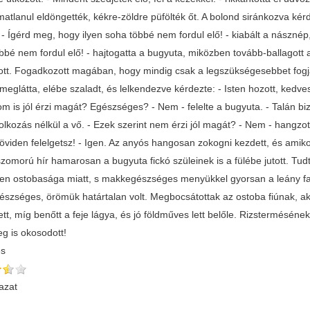
matlanul eldöngették, kékre-zöldre püfölték őt. A bolond siránkozva ké
 Ígérd meg, hogy ilyen soha többé nem fordul elő! - kiabált a násznép, 
bbé nem fordul elő! - hajtogatta a bugyuta, miközben tovább-ballagott
zott. Fogadkozott magában, hogy mindig csak a legszükségesebbet fogja
eglátta, elébe szaladt, és lelkendezve kérdezte: - Isten hozott, kedves f
m is jól érzi magát? Egészséges? - Nem - felelte a bugyuta. - Talán biz
lkozás nélkül a vő. - Ezek szerint nem érzi jól magát? - Nem - hangzot
öviden felelgetsz! - Igen. Az anyós hangosan zokogni kezdett, és amiko
szomorú hír hamarosan a bugyuta fickó szüleinek is a fülébe jutott. Tu
len ostobasága miatt, s makkegészséges menyükkel gyorsan a leány falu
gészséges, örömük határtalan volt. Megbocsátottak az ostoba fiúnak, ak
tt, míg benőtt a feje lágya, és jó földműves lett belőle. Rizsterméséne
eg is okosodott!
és
azat