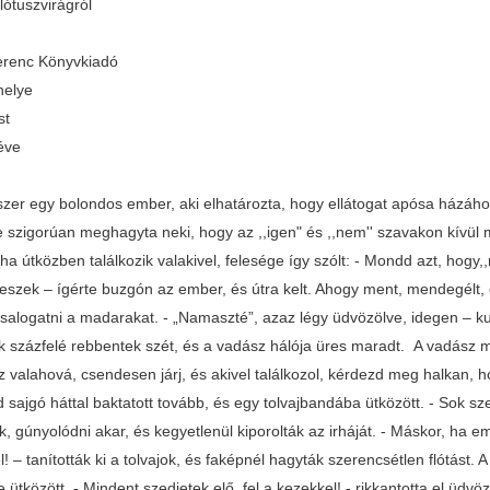
lótuszvirágról
renc Könyvkiadó
helye
st
éve
szer egy bolondos ember, aki elhatározta, hogy ellátogat apósa házáho
 szigorúan meghagyta neki, hogy az ,,igen" és ,,nem'' szavakon kívül m
ha útközben találkozik valakivel, felesége így szólt: - Mondd azt, hogy,
 teszek – ígérte buzgón az ember, és útra kelt. Ahogy ment, mendegélt,
csalogatni a madarakat. - „Namaszté”, azaz légy üdvözölve, idegen – k
 százfelé rebbentek szét, és a vadász hálója üres maradt. A vadász mér
valahová, csendesen járj, és akivel találkozol, kérdezd meg halkan, ho
 sajgó háttal baktatott tovább, és egy tolvajbandába ütközött. - Sok s
ék, gúnyolódni akar, és kegyetlenül kiporolták az irháját. - Máskor, ha e
! – tanították ki a tolvajok, és faképnél hagyták szerencsétlen flótást. A
ütközött. - Mindent szedjetek elő, fel a kezekkel! - rikkantotta el üdvö