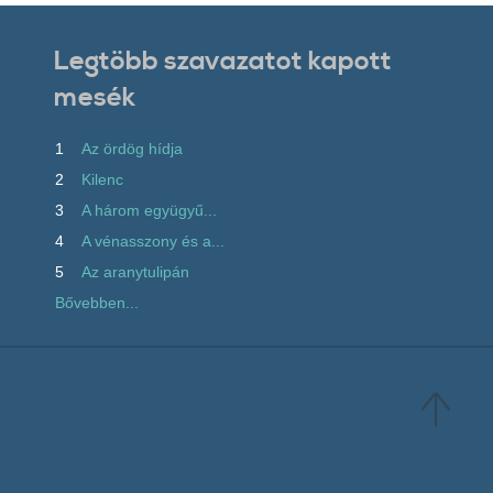
Legtöbb szavazatot kapott
mesék
1
Az ördög hídja
2
Kilenc
3
A három együgyű...
4
A vénasszony és a...
5
Az aranytulipán
Bővebben...