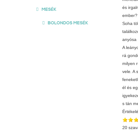
és irgal
MESÉK
ember? -
BOLONDOS MESÉK
Soha tö
találko
anyósa m
A leányo
rá gondo
milyen r
vele. A 
feneket
él és e
igyekeze
s tán m
Értékel
20 szav