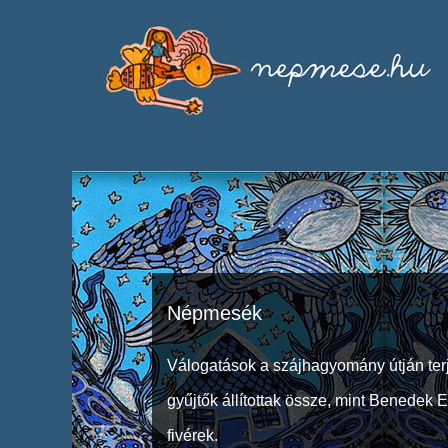
Népmesék
Válogatások a szájhagyomány útján ter
gyűjtők állítottak össze, mint Benedek 
fivérek.