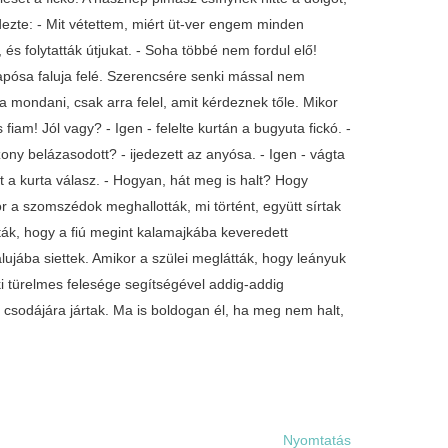
rdezte: - Mit vétettem, miért üt-ver engem minden
és folytatták útjukat. - Soha többé nem fordul elő!
 apósa faluja felé. Szerencsére senki mással nem
 mondani, csak arra felel, amit kérdeznek tőle. Mikor
iam! Jól vagy? - Igen - felelte kurtán a bugyuta fickó. -
ony belázasodott? - ijedezett az anyósa. - Igen - vágta
t a kurta válasz. - Hogyan, hát meg is halt? Hogy
r a szomszédok meghallották, mi történt, együtt sírtak
dták, hogy a fiú megint kalamajkába keveredett
jába siettek. Amikor a szülei meglátták, hogy leányuk
i türelmes felesége segítségével addig-addig
k csodájára jártak. Ma is boldogan él, ha meg nem halt,
Nyomtatás