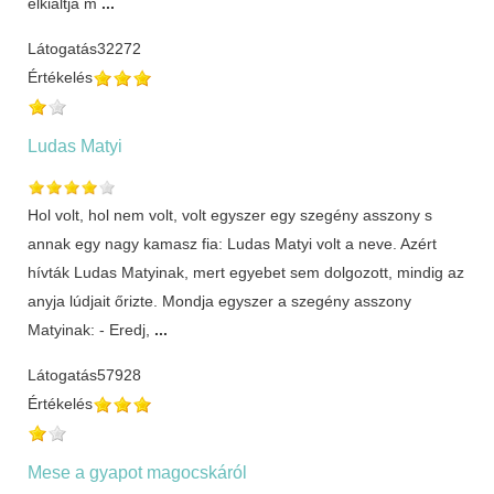
elkiáltja m
...
Látogatás
32272
Értékelés
Ludas Matyi
Hol volt, hol nem volt, volt egyszer egy szegény asszony s
annak egy nagy kamasz fia: Ludas Matyi volt a neve. Azért
hívták Ludas Matyinak, mert egyebet sem dolgozott, mindig az
anyja lúdjait őrizte. Mondja egyszer a szegény asszony
Matyinak: - Eredj,
...
Látogatás
57928
Értékelés
Mese a gyapot magocskáról