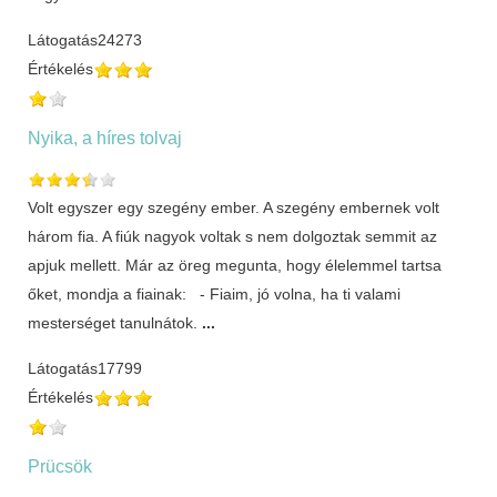
Látogatás
24273
Értékelés
Nyika, a híres tolvaj
Volt egyszer egy szegény ember. A szegény embernek volt
három fia. A fiúk nagyok voltak s nem dolgoztak semmit az
apjuk mellett. Már az öreg megunta, hogy élelemmel tartsa
őket, mondja a fiainak: - Fiaim, jó volna, ha ti valami
mesterséget tanulnátok.
...
Látogatás
17799
Értékelés
Prücsök