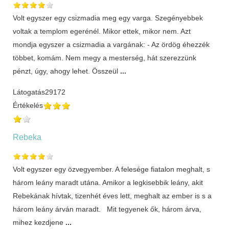
Volt egyszer egy csizmadia meg egy varga. Szegényebbek
voltak a templom egerénél. Mikor ettek, mikor nem. Azt
mondja egyszer a csizmadia a vargának: - Az ördög éhezzék
többet, komám. Nem megy a mesterség, hát szerezzünk
pénzt, úgy, ahogy lehet. Összeül
...
Látogatás
29172
Értékelés
Rebeka
Volt egyszer egy özvegyember. A felesége fiatalon meghalt, s
három leány maradt utána. Amikor a legkisebbik leány, akit
Rebekának hívtak, tizenhét éves lett, meghalt az ember is s a
három leány árván maradt. Mit tegyenek ők, három árva,
mihez kezdjene
...