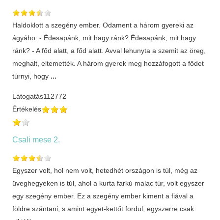
Haldoklott a szegény ember. Odament a három gyereki az
ágyáho: - Édesapánk, mit hagy ránk? Édesapánk, mit hagy
ránk? - A főd alatt, a főd alatt. Avval lehunyta a szemit az öreg,
meghalt, eltemették. A három gyerek meg hozzáfogott a fődet
túrnyi, hogy
...
Látogatás
112772
Értékelés
Csali mese 2.
Egyszer volt, hol nem volt, hetedhét országon is túl, még az
üveghegyeken is túl, ahol a kurta farkú malac túr, volt egyszer
egy szegény ember. Ez a szegény ember kiment a fiával a
földre szántani, s amint egyet-kettőt fordul, egyszerre csak