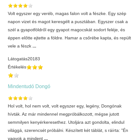
Volt egyszer egy veréb, magas falon volt a fészke. Egy szép
napon vizet és magot keresgélt a pusztában. Egyszer csak a
szél a gyapotföldről egy gyapot magocskát sodort feléje, és
éppen előtte ejtette a földre. Hamar a csőrébe kapta, és repült
vele a fészk
...
Látogatás
20183
Értékelés
Mindentudó Dongó
Hol volt, hol nem volt, volt egyszer egy, legény, Dongónak
hívták. Az már mindennel megpróbálkozott, mégse jutott
semmilyen kenyérkeresethez. Utoljára azt gondolta, elindul
világgá, szerencsét próbálni. Készített két táblát, s ráírta: "Én
vagyok a mindent
...