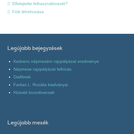
Elfelejtette felhasználónevét?
Fiók létrehozása
Legújabb bejegyzések
Kedvenc népmesém rajzpályázat eredménye
Népmese rajzpályázat felhívás
Diafilmek
Farkas L. Rozália kiadványai
Húsvéti locsolóversek
Legújabb mesék