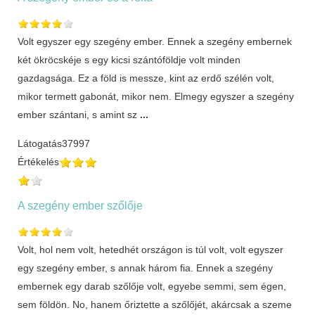
Volt egyszer egy szegény ember. Ennek a szegény embernek
két ökröcskéje s egy kicsi szántóföldje volt minden
gazdagsága. Ez a föld is messze, kint az erdő szélén volt,
mikor termett gabonát, mikor nem. Elmegy egyszer a szegény
ember szántani, s amint sz
...
Látogatás
37997
Értékelés
A szegény ember szőlője
Volt, hol nem volt, hetedhét országon is túl volt, volt egyszer
egy szegény ember, s annak három fia. Ennek a szegény
embernek egy darab szőlője volt, egyebe semmi, sem égen,
sem földön. No, hanem őriztette a szőlőjét, akárcsak a szeme