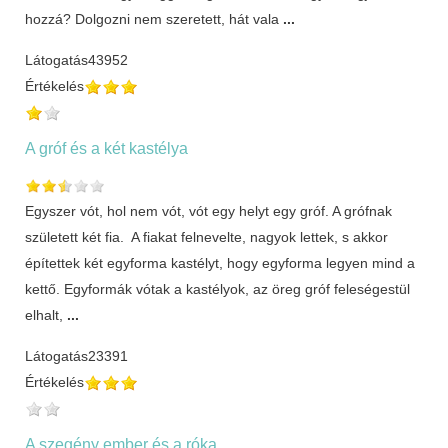
hozzá? Dolgozni nem szeretett, hát vala
...
Látogatás
43952
Értékelés
A gróf és a két kastélya
Egyszer vót, hol nem vót, vót egy helyt egy gróf. A grófnak
született két fia. A fiakat felnevelte, nagyok lettek, s akkor
építettek két egyforma kastélyt, hogy egyforma legyen mind a
kettő. Egyformák vótak a kastélyok, az öreg gróf feleségestül
elhalt,
...
Látogatás
23391
Értékelés
A szegény ember és a róka