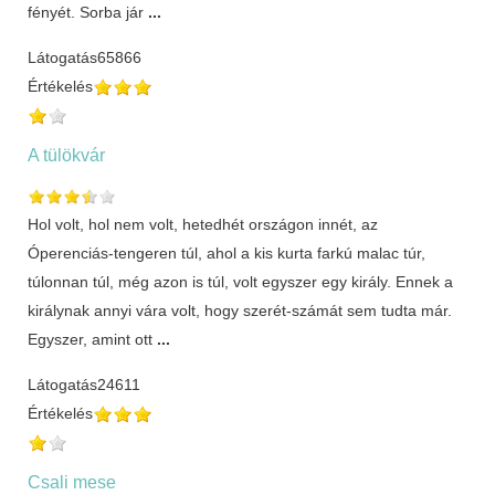
fényét. Sorba jár
...
Látogatás
65866
Értékelés
A tülökvár
Hol volt, hol nem volt, hetedhét országon innét, az
Óperenciás-tengeren túl, ahol a kis kurta farkú malac túr,
túlonnan túl, még azon is túl, volt egyszer egy király. Ennek a
királynak annyi vára volt, hogy szerét-számát sem tudta már.
Egyszer, amint ott
...
Látogatás
24611
Értékelés
Csali mese