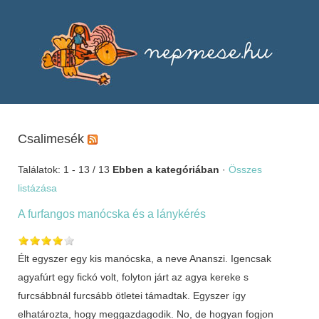
Csalimesék
Találatok: 1 - 13 / 13
Ebben a kategóriában
·
Összes
listázása
A furfangos manócska és a lánykérés
Élt egyszer egy kis manócska, a neve Ananszi. Igencsak
agyafúrt egy fickó volt, folyton járt az agya kereke s
furcsábbnál furcsább ötletei támadtak. Egyszer így
elhatározta, hogy meggazdagodik. No, de hogyan fogjon