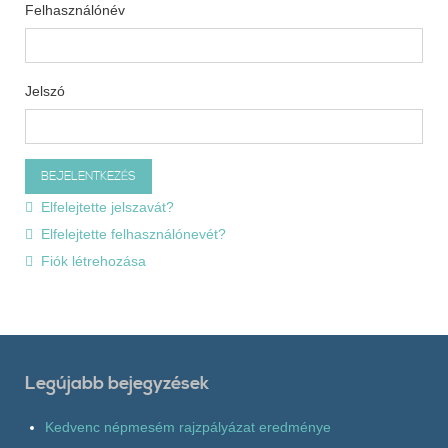
Felhasználónév
Jelszó
Elfelejtette jelszavát?
Elfelejtette felhasználónevét?
Fiók létrehozása
Legújabb bejegyzések
Kedvenc népmesém rajzpályázat eredménye