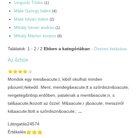
Lingurár Tódor
(1)
Máté György bálint
(4)
Máté István bálint
(2)
Mihály István andrás
(1)
Mihály Márton korpos
(6)
Találatok: 1 - 2 / 2
Ebben a kategóriában
·
Összes listázása
Az őzhús
Mondok egy mes&eacute;t, kiből okulhat minden
p&ouml;rlekedő. Ment, mendeg&eacute;lt a szőrdiszn&oacute;
rengeteg&nbsp;erdőben, pataknak a ment&eacute;n, s
tal&aacute;lkozott az őzzel. M&aacute;r j&oacute; messziről
ki&aacute;ltott a szőrdiszn&oacute;:
...
Látogatás
24574
Értékelés