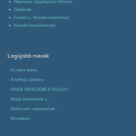
Népmese rajzpályázat felhívás
Diafilmek
Farkas L. Rozália kiadványai
Húsvéti locsolóversek
Legújabb mesék
Az okos leány
A hétfejű sárkány
KINEK NEHEZEBB A DOLGA?
Mióta örökölhetik a...
Mióta nem választanak...
Bővebben...