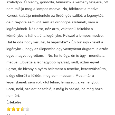
szaladjon. Ő bizony, gondolta, felmászik a kémény tetejére, ott
nem találja meg a lompos medve. Na, fölébredt a medve.
Keresi, kiabálja mindenfelé az ördöngös szülét, a legénykét,
de híre-pora sem volt sem az ördöngös szülének, sem a
legénykének. Néz erre, néz arra, véletlenül feltekint a
kéménybe, s hát ott ül a legényke. Felszól a lompos medve: -
Hát te oda hogy kerültél, te legényke? - Én biz' úgy - felelt a
legényke -, hogy az ülepembe egy vasnyársat dugtam, s aztán
egyet nagyot ugrottam. - No, ha te úgy, én is úgy - mondta a
medve. Elővette a legnagyobb nyársat, ráült, aztán egyet
ugrott, de bizony a nyárs belement a testébe, keresztülszúrta,
s úgy elterült a földön, meg sem moccant. Most már a
legénykének sem volt kitől félnie, lemászott a kéményből,
uccu, neki, szaladt hazafelé, s máig is szalad, ha még haza
nem ért.
Értékelés