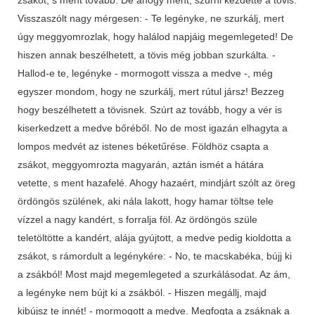
Visszaszólt nagy mérgesen: - Te legényke, ne szurkálj, mert
úgy meggyomrozlak, hogy halálod napjáig megemlegeted! De
hiszen annak beszélhetett, a tövis még jobban szurkálta. -
Hallod-e te, legényke - mormogott vissza a medve -, még
egyszer mondom, hogy ne szurkálj, mert rútul jársz! Bezzeg
hogy beszélhetett a tövisnek. Szúrt az tovább, hogy a vér is
kiserkedzett a medve bőréből. No de most igazán elhagyta a
lompos medvét az istenes béketűrése. Földhöz csapta a
zsákot, meggyomrozta magyarán, aztán ismét a hátára
vetette, s ment hazafelé. Ahogy hazaért, mindjárt szólt az öreg
ördöngös szülének, aki nála lakott, hogy hamar töltse tele
vízzel a nagy kandért, s forralja föl. Az ördöngös szüle
teletöltötte a kandért, alája gyújtott, a medve pedig kioldotta a
zsákot, s rámordult a legénykére: - No, te macskabéka, bújj ki
a zsákból! Most majd megemlegeted a szurkálásodat. Az ám,
a legényke nem bújt ki a zsákból. - Hiszen megállj, majd
kibújsz te innét! - mormogott a medve. Megfogta a zsáknak a