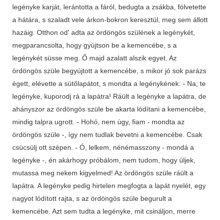
legényke karját, lerántotta a fáról, bedugta a zsákba, fölvetette
a hátára, s szaladt vele árkon-bokron keresztül, meg sem állott
hazáig. Otthon od' adta az ördöngös szülének a legénykét,
megparancsolta, hogy gyújtson be a kemencébe, s a
legénykét süsse meg. Ő majd azalatt alszik egyet. Az
ördöngös szüle begyújtott a kemencébe, s mikor jó sok parázs
égett, elévette a sütőlapátot, s mondta a legénykének: - Na, te
legényke, kuporodj rá a lapátra! Ráült a legényke a lapátra, de
ahányszor az ördöngös szüle be akarta lódítani a kemencébe,
mindig talpra ugrott. - Hohó, nem úgy, fiam - mondta az
ördöngös szüle -, így nem tudlak bevetni a kemencébe. Csak
csücsülj ott szépen. - Ó, lelkem, nénémasszony - mondá a
legényke -, én akárhogy próbálom, nem tudom, hogy üljek,
mutassa meg nekem kigyelmed! Az ördöngös szüle ráült a
lapátra. A legényke pedig hirtelen megfogta a lapát nyelét, egy
nagyot lódított rajta, s az ördöngös szüle begurult a
kemencébe. Azt sem tudta a legényke, mit csináljon, merre