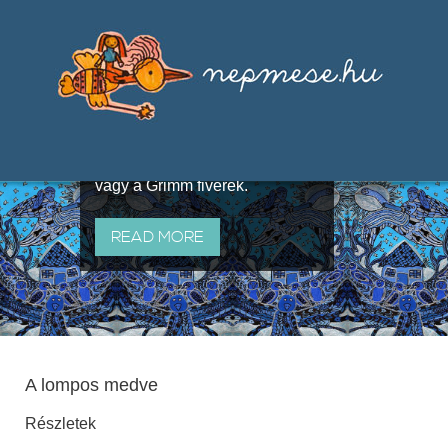
Válogatások a szájhagyomány
útján terjedő elbeszélésekből,
melyeket olyan ismert gyűjtők
állítottak össze, mint Benedek
Elek, Illyés Gyula, Arany László
vagy a Grimm fivérek.
READ MORE
A lompos medve
Részletek