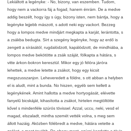
Lekiáltott a legényke: - No, bizony, van eszemben. Tudom,
hogy nem a vackorra fáj a fogad, hanem énrám. De a medve
addig beszélt, hogy így s úgy, bizony isten, nem bántja, hogy a
legényke lejjebb mászott, s adott neki egy vackort. Bezzeg
hogy a lompos medve mindjárt megkapta a karját, lerántotta, s
a zsákba bedugta. Sírt a szegény legényke, hogy az erdő is
zengett a sírásától, rugdalódzott, kapálódzott, de mindhiába, a
lompos medve bekötötte a zsák száját, fölkapta a hátára, s
vitte árkon-bokron keresztül. Mikor egy jó félóra járóra
lehettek, a medve letette a zsákot, hogy egy kicsit
megszusszanjon. Leheveredett a földre, s ott abban a helyben
el is aludt, mint a bunda. No hiszen, egyéb sem kellett a
legénykének. Amint hallotta a medve hortyogását, elévette
fanyelű bicskáját, kihasította a zsákot, hirtelen megtöltötte
kővel s mindenféle szúrós tövissel. Azzal, uccu, neki, vesd el
magad, elszaladt, mintha szemét vették volna, s meg sem
állott hazáig. Aközben fölébredt a medve, hátára vetette a
zsákot, s ment tovább. De ahogy ment, szúrni kezdette a tövis.