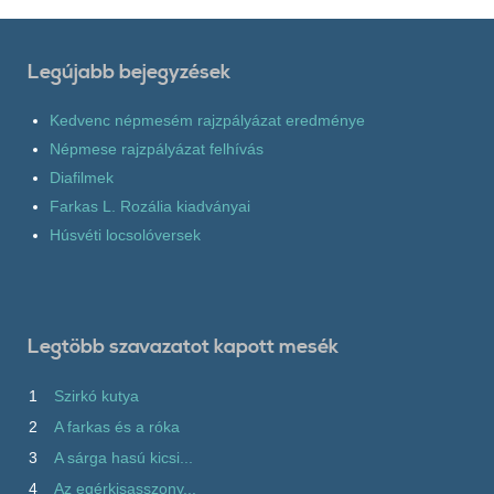
Legújabb bejegyzések
Kedvenc népmesém rajzpályázat eredménye
Népmese rajzpályázat felhívás
Diafilmek
Farkas L. Rozália kiadványai
Húsvéti locsolóversek
Legtöbb szavazatot kapott mesék
1
Szirkó kutya
2
A farkas és a róka
3
A sárga hasú kicsi...
4
Az egérkisasszony...