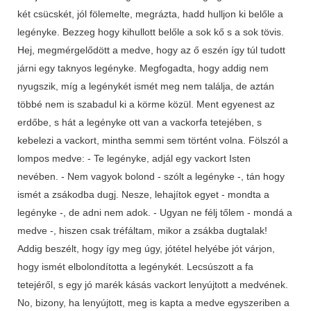
két csücskét, jól fölemelte, megrázta, hadd hulljon ki belőle a
legényke. Bezzeg hogy kihullott belőle a sok kő s a sok tövis.
Hej, megmérgelődött a medve, hogy az ő eszén így túl tudott
járni egy taknyos legényke. Megfogadta, hogy addig nem
nyugszik, míg a legénykét ismét meg nem találja, de aztán
többé nem is szabadul ki a körme közül. Ment egyenest az
erdőbe, s hát a legényke ott van a vackorfa tetejében, s
kebelezi a vackort, mintha semmi sem történt volna. Fölszól a
lompos medve: - Te legényke, adjál egy vackort Isten
nevében. - Nem vagyok bolond - szólt a legényke -, tán hogy
ismét a zsákodba dugj. Nesze, lehajítok egyet - mondta a
legényke -, de adni nem adok. - Ugyan ne félj tőlem - mondá a
medve -, hiszen csak tréfáltam, mikor a zsákba dugtalak!
Addig beszélt, hogy így meg úgy, jótétel helyébe jót várjon,
hogy ismét elbolondította a legénykét. Lecsúszott a fa
tetejéről, s egy jó marék kásás vackort lenyújtott a medvének.
No, bizony, ha lenyújtott, meg is kapta a medve egyszeriben a