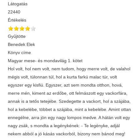
Látogatás
22440
Értékelés
Gyűjtötte
Benedek Elek
Könyv címe
Magyar mese- és mondavilág 1. kötet
Hol volt, hol nem volt, nem tudom, hogy merre volt, de valahol
mégis volt, túlonnan túl, hol a kurta farkú malac túr, volt
egyszer egy kisfiú. Egyszer, azt sem mondta otthon, hová,
merre mén, kiment az erdőbe, ott felmászott egy vackorfára,
annak is a tetős tetejébe. Szedegette a vackort, hol a szájába,
hol a kebelébe, többet a szájába, mint a kebelébe. Amint ottan
ennegélne, arra jön egy nagy lompos medve. A hátán volt egy
nagy zsák, s mondta a legénykének: - Te legényke, adjál
nekem abból a jó kásás vackorból, bizony nem bánod meg!