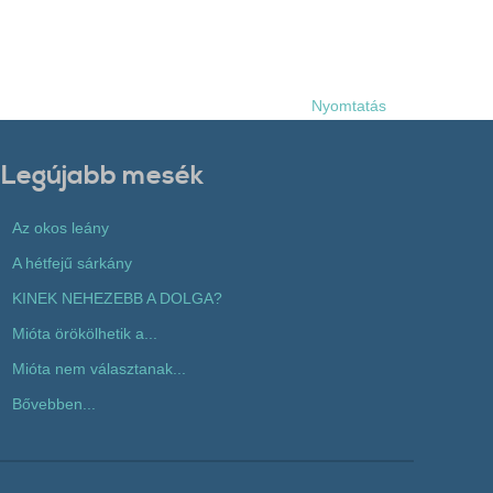
Nyomtatás
Legújabb mesék
Az okos leány
A hétfejű sárkány
KINEK NEHEZEBB A DOLGA?
Mióta örökölhetik a...
Mióta nem választanak...
Bővebben...