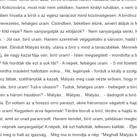
ott Kolozsvárra, most már nem zekében, hanem királyi ruhában, s nem ü
iben hívatta a bírót s az egész tanácsot mind közönségesen. A bíróhoz v
evezetes, felséges uram. Csöndben, békében élünk, amiért áldjuk is f
 föld népe? Nem sanyargatják az elöljárók? - Nem sanyargatja senki, fe
. - Jól van, bíró uram. Hanem szeretnék végigsétálni a városon, hadd 
tek. Elindult Mátyás király, utána a bíró s mind a tanácsbéliek. Menne
 Ej, de nagy kazal fája van, bíró uram! - Isten megsegített - mondotta a
? Kik hordták ide ezt a sok fát? - A népek, felséges uram. - S mit fizetet
intha másként hallottam volna... Hé, legények - fordult a király a szol
z láttak, széthányták a kazalt, Mátyás meg csak nézte erősen, hogy miko
de, bíró uram! Tud-e olvasni? - Tudok, felséges uram - hebegett a bíró,
ezen a három hasábon? - Mátyás... Mátyás... Mátyás... - dadogott a bíró
a. Én voltam az a hosszú orrú paraszt, akire háromszor vágatott a hajd
 uram! Kegyelem árva fejemnek! Térdre borult a bíró, térdre a hajdú is.
ted, amit az urad parancsolt. Hanem kendet, bíró uram, példásan megbü
népnek sanyargatója! A népek, kik ezt hallották, lelkesen kiálták: - Él
l meg is halt az igazság... Még ma is mondja a nép: "Meghalt Mátyás ki