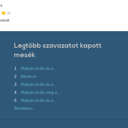
és
vazat
Legtöbb szavazatot kapott
mesék
1
Mátyás király és a...
2
Benet úr
3
Mátyás király és a...
4
Mátyás király meg a...
5
Mátyás király és a...
Bővebben...