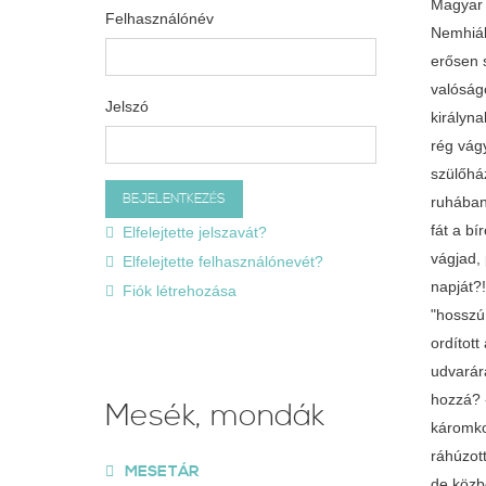
Magyar 
Felhasználónév
Nemhiáb
erősen 
valóság
Jelszó
királyn
rég vág
szülőhá
ruhában
fát a b
Elfelejtette jelszavát?
vágjad, 
Elfelejtette felhasználónevét?
napját?!
Fiók létrehozása
"hosszú 
ordított
udvarára
hozzá? 
Mesék, mondák
káromkod
ráhúzott
MESETÁR
de közb