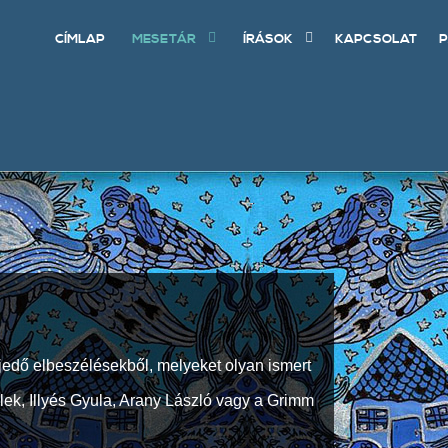
CÍMLAP
MESETÁR
ÍRÁSOK
KAPCSOLAT
P
jedő elbeszélésekből, melyeket olyan ismert
Elek, Illyés Gyula, Arany László vagy a Grimm