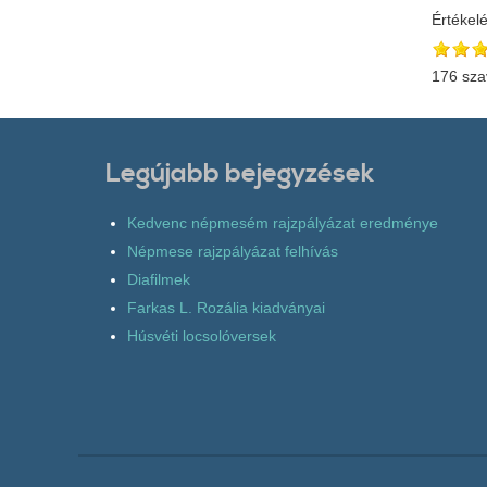
Értékel
176 sza
Legújabb bejegyzések
Kedvenc népmesém rajzpályázat eredménye
Népmese rajzpályázat felhívás
Diafilmek
Farkas L. Rozália kiadványai
Húsvéti locsolóversek