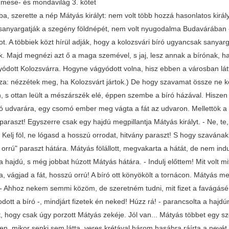
mese- és mondavilág 3. kötet
a, szerette a nép Mátyás királyt: nem volt több hozzá hasonlatos király
sanyargatják a szegény földnépét, nem volt nyugodalma Budavárában - ál
ot. A többiek közt hírül adják, hogy a kolozsvári bíró ugyancsak sanyar
ak. Majd megnézi azt ő a maga szemével, s jaj, lesz annak a bírónak, h
yódott Kolozsvárra. Hogyne vágyódott volna, hisz ebben a városban látta
za: nézzétek meg, ha Kolozsvárt jártok.) De hogy szavamat össze ne k
, s ottan leült a mészárszék elé, éppen szembe a bíró házával. Hiszen
író udvarára, egy csomó ember meg vágta a fát az udvaron. Mellettök a h
paraszt! Egyszerre csak egy hajdú megpillantja Mátyás királyt. - Ne, te, 
 Kelj föl, ne lógasd a hosszú orrodat, hitvány paraszt! S hogy szavának
orrú" paraszt hátára. Mátyás fölállott, megvakarta a hátát, de nem indult.
 a hajdú, s még jobbat húzott Mátyás hátára. - Indulj előttem! Mit volt mi
, vágjad a fát, hosszú orrú! A bíró ott könyökölt a tornácon. Mátyás me
- Ahhoz nekem semmi közöm, de szeretném tudni, mit fizet a favágásért?
ott a bíró -, mindjárt fizetek én neked! Húzz rá! - parancsolta a hajd
, hogy csak úgy porzott Mátyás zekéje. Jól van... Mátyás többet egy szó
en, mikor senki sem látta, veres krétával három hasábra ráírta a nevé