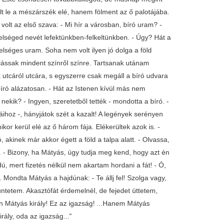
lt le a mészárszék elé, hanem fölment az ő palotájába.
olt az első szava: - Mi hír a városban, bíró uram? -
elséged nevét lefektünkben-felkeltünkben. - Úgy? Hát a
lséges uram. Soha nem volt ilyen jó dolga a föld
lássak mindent színről színre. Tartsanak utánam
k utcáról utcára, s egyszerre csak megáll a bíró udvara
 bíró alázatosan. - Hát az Istenen kívül más nem
t nekik? - Ingyen, szeretetből tették - mondotta a bíró. -
gáihoz -, hányjátok szét a kazalt! A legények serényen
r kerül elé az ő három fája. Elékerültek azok is. -
 akinek már akkor égett a föld a talpa alatt. - Olvassa,
. - Bizony, ha Mátyás, úgy tudja meg kend, hogy azt én
ú, mert fizetés nélkül nem akartam hordani a fát! - Ó,
 Mondta Mátyás a hajdúnak: - Te állj fel! Szolga vagy,
ntetem. Akasztófát érdemelnél, de fejedet üttetem,
jen Mátyás király! Ez az igazság! ...Hanem Mátyás
rály, oda az igazság..."