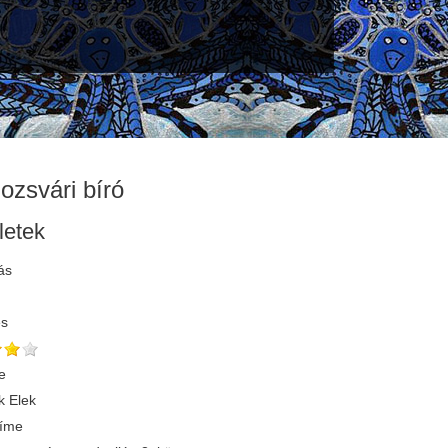
lozsvári bíró
letek
ás
és
e
 Elek
címe