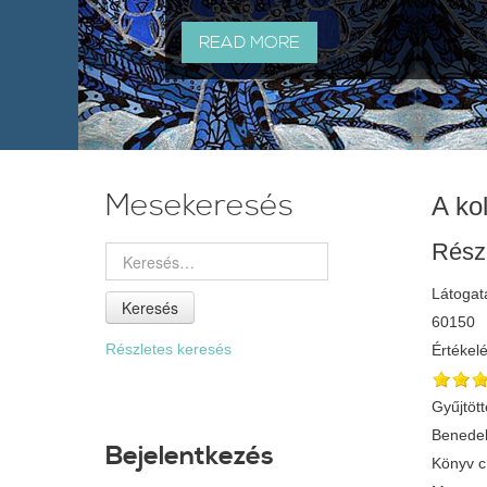
READ MORE
Mesekeresés
A ko
Rész
Látogat
Keresés
60150
Részletes keresés
Értékel
Gyűjtött
Benedek
Bejelentkezés
Könyv 