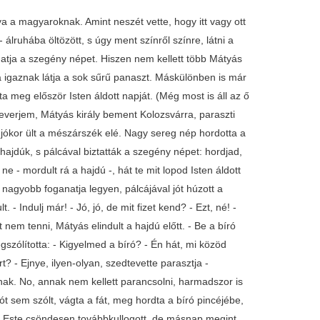
a a magyaroknak. Amint neszét vette, hogy itt vagy ott
ruhába öltözött, s úgy ment színről színre, látni a
gatja a szegény népet. Hiszen nem kellett több Mátyás
a igaznak látja a sok sűrű panaszt. Máskülönben is már
 meg először Isten áldott napját. (Még most is áll az ő
everjem, Mátyás király bement Kolozsvárra, paraszti
 jókor ült a mészárszék elé. Nagy sereg nép hordotta a
ajdúk, s pálcával biztatták a szegény népet: hordjad,
ne - mordult rá a hajdú -, hát te mit lopod Isten áldott
 nagyobb foganatja legyen, pálcájával jót húzott a
 - Indulj már! - Jó, jó, de mit fizet kend? - Ezt, né! -
t nem tenni, Mátyás elindult a hajdú előtt. - Be a bíró
gszólította: - Kigyelmed a bíró? - Én hát, mi közöd
 - Ejnye, ilyen-olyan, szedtevette parasztja -
únak. No, annak nem kellett parancsolni, harmadszor is
t sem szólt, vágta a fát, meg hordta a bíró pincéjébe,
t. Este csöndesen továbbkullogott, de másnap megint