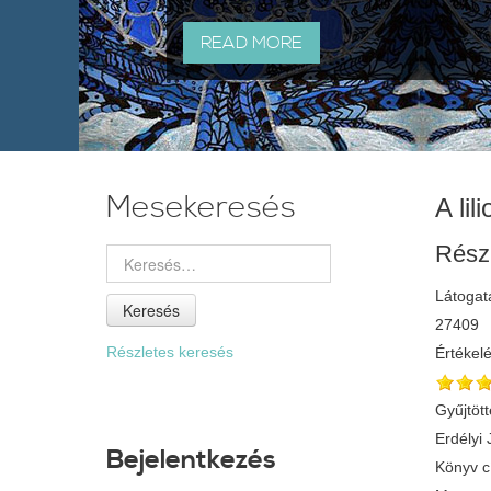
READ MORE
Mesekeresés
A lil
Rész
Látogat
Keresés
27409
Részletes keresés
Értékel
Gyűjtött
Erdélyi
Bejelentkezés
Könyv 