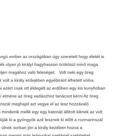
 rangú ember az országában úgy szeretett hogy életét is
jék olyan jó királyt hagyhasson örökösül minő maga
eljen magához való feleséget. Volt neki egy öreg
 volt a király erdejében egyébiránt élhetett volna
mi azért csak ott éldegélt az erdőben egy kis kunyhóban
lói elméne az öreg vadászhoz tanácsot kérni Az öreg
inszál meghajol azt vegye el az lesz hozzávaló
 mindenik mellé egy egy katonát állított kiknek az volt
ják ki a gyöngyök azé lesznek ki előtt a rozmarinszál
 ülnek sorban jön a király kezében hozva a
Másnap megint más leányokat szebbnél szebbeket