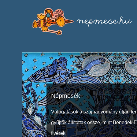
Népmesék
Válogatások a szájhagyomány útján ter
gyűjtők állítottak össze, mint Benedek 
fivérek.