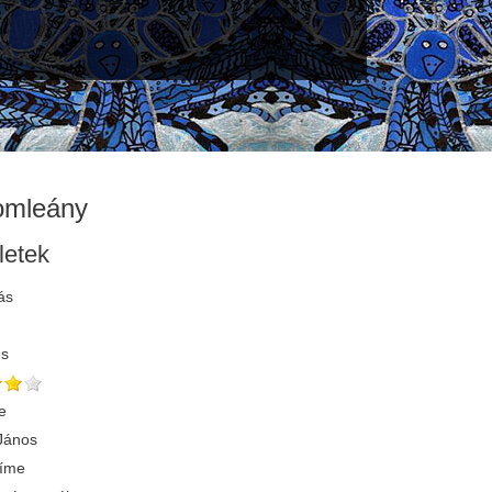
iomleány
letek
ás
és
e
 János
címe