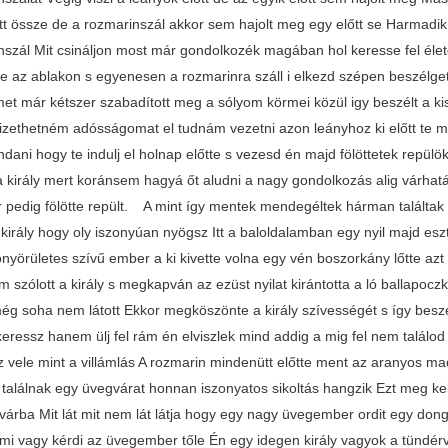
ett össze de a rozmarinszál akkor sem hajolt meg egy előtt se Harmadik
nszál Mit csináljon most már gondolkozék magában hol keresse fel élete
e az ablakon s egyenesen a rozmarinra száll i elkezd szépen beszélge
et már kétszer szabadított meg a sólyom körmei közül igy beszélt a ki
fizethetném adósságomat el tudnám vezetni azon leányhoz ki előtt te me
ni hogy te indulj el holnap előtte s vezesd én majd fölöttetek repülök
 király mert koránsem hagyá őt aludni a nagy gondolkozás alig várhatá 
 pedig fölötte repült. A mint így mentek mendegéltek hárman találtak a
 király hogy oly iszonyúan nyögsz Itt a baloldalamban egy nyil majd e
önyörületes szívű ember a ki kivette volna egy vén boszorkány lőtte a
 szólott a király s megkapván az ezüst nyilat kirántotta a ló ballapoczk
még soha nem látott Ekkor megköszönte a király szívességét s így bes
 keressz hanem ülj fel rám én elviszlek mind addig a mig fel nem találod
ez vele mint a villámlás A rozmarin mindenütt előtte ment az aranyos 
 találnak egy üvegvárat honnan iszonyatos sikoltás hangzik Ezt meg kel
várba Mit lát mit nem lát látja hogy egy nagy üvegember ordit egy don
 mi vagy kérdi az üvegember tőle Én egy idegen király vagyok a tündérv