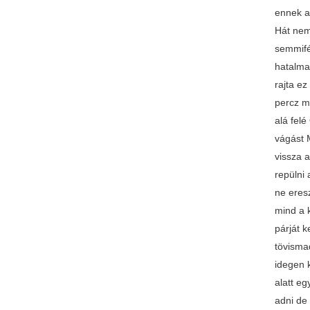
ennek a
Hát nem
semmifé
hatalma
rajta ez
percz m
alá felé
vágást 
vissza 
repülni 
ne eresz
mind a 
párját 
tövisma
idegen k
alatt eg
adni de