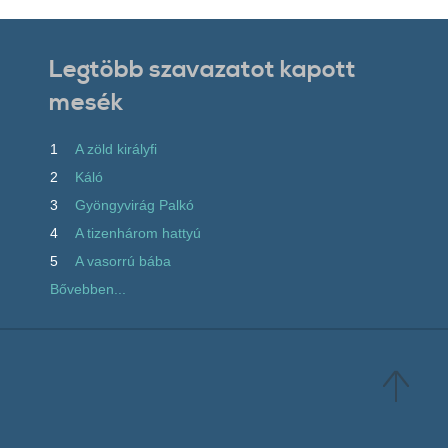
Legtöbb szavazatot kapott
mesék
1
A zöld királyfi
2
Káló
3
Gyöngyvirág Palkó
4
A tizenhárom hattyú
5
A vasorrú bába
Bővebben...