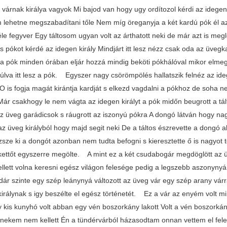
 várnak királya vagyok Mi bajod van hogy ugy ordítozol kérdi az idegen
 lehetne megszabadítani tőle Nem míg öreganyja a két kardú pók él az 
le fegyver Egy táltosom ugyan volt az árthatott neki de már azt is megl
s pókot kérdé az idegen király Mindjárt itt lesz nézz csak oda az üve
 a pók minden órában eljár hozzá mindig beköti pókhálóval mikor elmegy
úlva itt lesz a pók. Egyszer nagy csörömpölés hallatszik felnéz az ide
 O is fogja magát kirántja kardját s elkezd vagdalni a pókhoz de soha ne
Már csakhogy le nem vágta az idegen királyt a pók midőn beugrott a t
az üveg garádicsok s ráugrott az iszonyú pókra A dongó látván hogy n
az üveg királyból hogy majd segit neki De a táltos észrevette a dongó ak
sze ki a dongót azonban nem tudta befogni s kieresztette ő is nagyot t
kettőt egyszerre megölte. A mint ez a két csudabogár megdöglött az üv
kellett volna keresni egész világon felesége pedig a legszebb aszonyny
dár szinte egy szép leánynyá változott az üveg vár egy szép arany vár
irálynak s igy beszélte el egész történetét. Ez a vár az enyém volt mi
y kis kunyhó volt abban egy vén boszorkány lakott Volt a vén boszorkán
 nekem nem kellett Én a tündérvárból házasodtam onnan vettem el fel