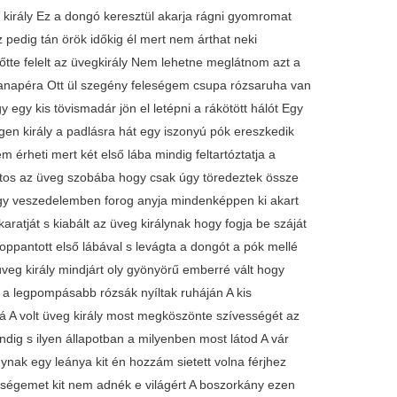
 király Ez a dongó keresztül akarja rágni gyomromat
pedig tán örök időkig él mert nem árthat neki
őtte felelt az üvegkirály Nem lehetne meglátnom azt a
gkanapéra Ott ül szegény feleségem csupa rózsaruha van
 egy kis tövismadár jön el letépni a rákötött hálót Egy
gen király a padlásra hát egy iszonyú pók ereszkedik
m érheti mert két első lába mindig feltartóztatja a
áltos az üveg szobába hogy csak úgy töredeztek össze
agy veszedelemben forog anyja mindenképpen ki akart
aratját s kiabált az üveg királynak hogy fogja be száját
oppantott első lábával s levágta a dongót a pók mellé
eg király mindjárt oly gyönyörű emberré vált hogy
á a legpompásabb rózsák nyíltak ruháján A kis
rá A volt üveg király most megköszönte szívességét az
ndig s ilyen állapotban a milyenben most látod A vár
ynak egy leánya kit én hozzám sietett volna férjhez
eségemet kit nem adnék e világért A boszorkány ezen