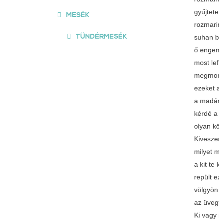
gyűjtet
MESÉK
rozmari
TÜNDÉRMESÉK
suhan b
ő engem
most le
megmonda
ezeket a
a madár
kérdé a
olyan k
Kiveszem
milyet 
a kit te
repült 
völgyön
az üveg
Ki vagy