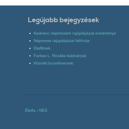
Legújabb bejegyzések
Kedvenc népmesém rajzpályázat eredménye
Népmese rajzpályázat felhívás
Diafilmek
Farkas L. Rozália kiadványai
Húsvéti locsolóversek
Életfa
-
NES