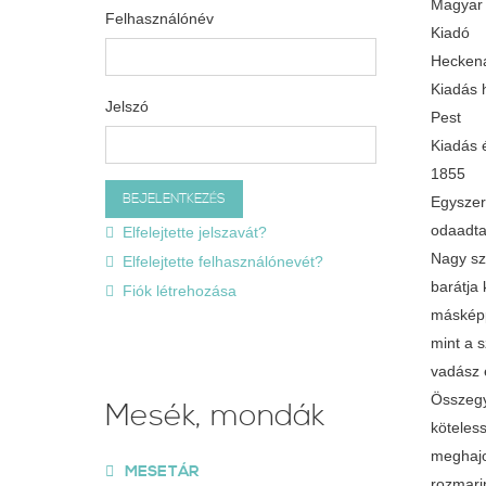
Magyar
Felhasználónév
Kiadó
Heckena
Kiadás 
Jelszó
Pest
Kiadás 
1855
Egyszer 
odaadta
Elfelejtette jelszavát?
Nagy sz
Elfelejtette felhasználónevét?
barátja 
Fiók létrehozása
másképp
mint a 
vadász 
Összegyű
Mesék, mondák
köteles
meghajo
MESETÁR
rozmari