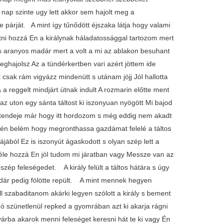
 nap szinte ugy lett akkor sem hajolt meg a
 párját. A mint így tűnődött éjszaka látja hogy valami
tni hozzá En a királynak háladatossággal tartozom mert
s aranyos madár mert a volt a mi az ablakon besuhant
ghajolsz Az a tündérkertben vari azért jöttem ide
 csak rám vigyázz mindenütt s utánam jöjj Jól hallotta
a reggelt mindjárt útnak indult A rozmarin előtte ment
z uton egy sánta táltost ki iszonyuan nyögött Mi bajod
sztendeje már hogy itt hordozom s még eddig nem akadt
zt én belém hogy megronthassa gazdámat felelé a táltos
ájából Ez is iszonyút ágaskodott s olyan szép lett a
zéle hozzá En jól tudom mi járatban vagy Messze van az
 szép feleségedet. A király felült a táltos hátára s úgy
madár pedig fölötte repült. A mint mennek hegyen
l szabaditanom akárki legyen szólott a király s bement
gó szünetlenül repked a gyomrában azt ki akarja rágni
árba akarok menni feleséget keresni hát te ki vagy Én