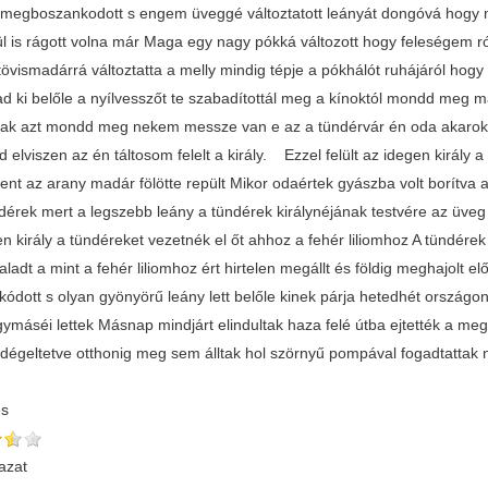
megboszankodott s engem üveggé változtatott leányát dongóvá hogy m
ül is rágott volna már Maga egy nagy pókká változott hogy feleségem r
tövismadárrá változtatta a melly mindig tépje a pókhálót ruhájáról hogy
d ki belőle a nyílvesszőt te szabadítottál meg a kínoktól mondd meg má
csak azt mondd meg nekem messze van e az a tündérvár én oda akaro
 elviszen az én táltosom felelt a király. Ezzel felült az idegen király a
ent az arany madár fölötte repült Mikor odaértek gyászba volt borítva a
dérek mert a legszebb leány a tündérek királynéjának testvére az üveg 
n király a tündéreket vezetnék el őt ahhoz a fehér liliomhoz A tündére
aladt a mint a fehér liliomhoz ért hirtelen megállt és földig meghajolt elő
kódott s olyan gyönyörű leány lett belőle kinek párja hetedhét országo
gymáséi lettek Másnap mindjárt elindultak haza felé útba ejtették a megsza
égeltetve otthonig meg sem álltak hol szörnyű pompával fogadtattak 
és
azat