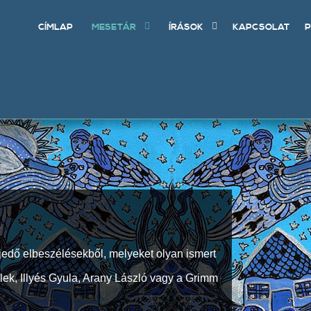
CÍMLAP
MESETÁR
ÍRÁSOK
KAPCSOLAT
P
jedő elbeszélésekből, melyeket olyan ismert
Elek, Illyés Gyula, Arany László vagy a Grimm