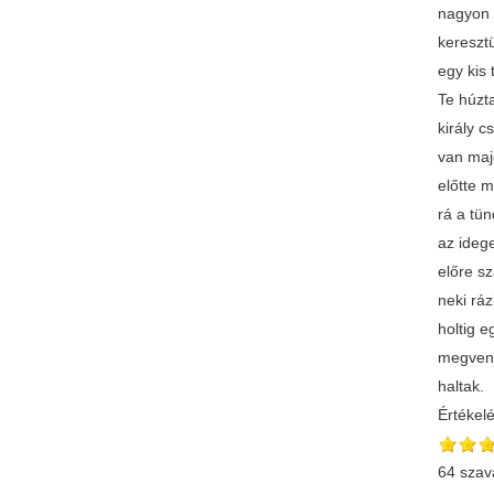
nagyon 
kereszt
egy kis 
Te húzta
király 
van majd
előtte m
rá a tün
az idege
előre sz
neki ráz
holtig e
megvend
haltak.
Értékel
64 szav