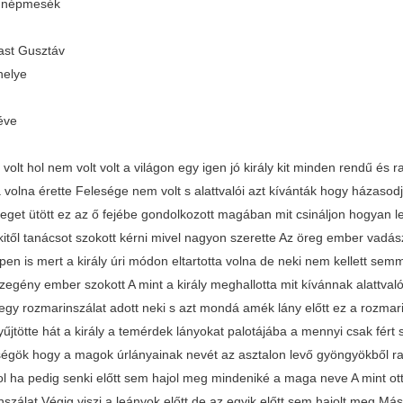
 népmesék
st Gusztáv
helye
éve
volt hol nem volt volt a világon egy igen jó király kit minden rendű és
 volna érette Felesége nem volt s alattvalói azt kívánták hogy házasod
eget ütött ez az ő fejébe gondolkozott magában mit csináljon hogyan l
kitől tanácsot szokott kérni mivel nagyon szerette Az öreg ember vadász
en is mert a király úri módon eltartotta volna de neki nem kellett sem
szegény ember szokott A mint a király meghallotta mit kívánnak alattva
egy rozmarinszálat adott neki s azt mondá amék lány előtt ez a rozmar
jtötte hát a király a temérdek lányokat palotájába a mennyi csak fért s
ségök hogy a magok úrlányainak nevét az asztalon levő gyöngyökből rak
l ha pedig senki előtt sem hajol meg mindeniké a maga neve A mint ott
nszálat Végig viszi a leányok előtt de az egyik előtt sem hajolt meg 