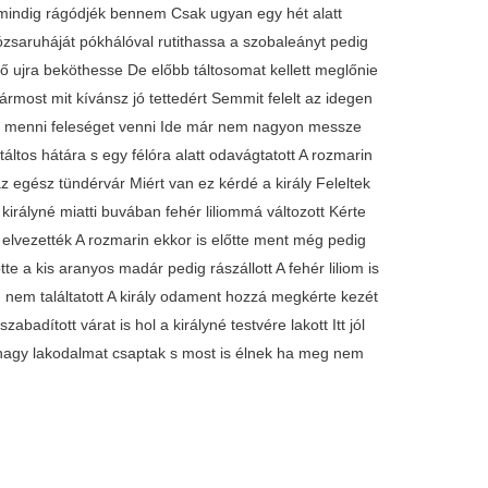
indig rágódjék bennem Csak ugyan egy hét alatt
ózsaruháját pókhálóval rutithassa a szobaleányt pedig
 ő ujra beköthesse De előbb táltosomat kellett meglőnie
rmost mit kívánsz jó tettedért Semmit felelt az idegen
k menni feleséget venni Ide már nem nagyon messze
 táltos hátára s egy félóra alatt odavágtatott A rozmarin
z egész tündérvár Miért van ez kérdé a király Feleltek
királyné miatti buvában fehér liliommá változott Kérte
k elvezették A rozmarin ekkor is előtte ment még pedig
tte a kis aranyos madár pedig rászállott A fehér liliom is
n nem találtatott A király odament hozzá megkérte kezét
badított várat is hol a királyné testvére lakott Itt jól
nagy lakodalmat csaptak s most is élnek ha meg nem