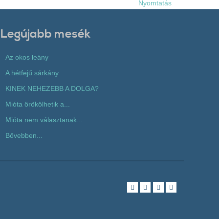
Nyomtatás
Legújabb mesék
Az okos leány
A hétfejű sárkány
KINEK NEHEZEBB A DOLGA?
Mióta örökölhetik a...
Mióta nem választanak...
Bővebben...