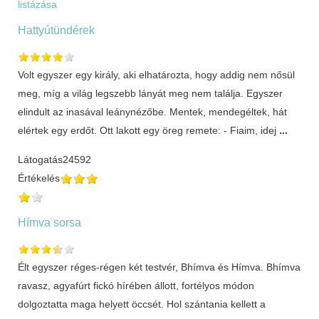
listázása
Hattyútündérek
Volt egyszer egy király, aki elhatározta, hogy addig nem nősül
meg, míg a világ legszebb lányát meg nem találja. Egyszer
elindult az inasával leánynézőbe. Mentek, mendegéltek, hát
elértek egy erdőt. Ott lakott egy öreg remete: - Fiaim, idej
...
Látogatás
24592
Értékelés
Hímva sorsa
Élt egyszer réges-régen két testvér, Bhímva és Hímva. Bhímva
ravasz, agyafúrt fickó hírében állott, fortélyos módon
dolgoztatta maga helyett öccsét. Hol szántania kellett a