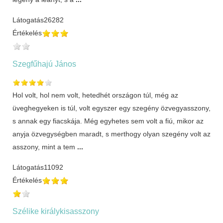
Látogatás
26282
Értékelés
Szegfűhajú János
Hol volt, hol nem volt, hetedhét országon túl, még az
üveghegyeken is túl, volt egyszer egy szegény özvegyasszony,
s annak egy fiacskája. Még egyhetes sem volt a fiú, mikor az
anyja özvegységben maradt, s merthogy olyan szegény volt az
asszony, mint a tem
...
Látogatás
11092
Értékelés
Szélike királykisasszony