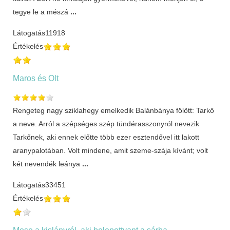
tegye le a mészá
...
Látogatás
11918
Értékelés
Maros és Olt
Rengeteg nagy sziklahegy emelkedik Balánbánya fölött: Tarkő
a neve. Arról a szépséges szép tündérasszonyról nevezik
Tarkőnek, aki ennek előtte több ezer esztendővel itt lakott
aranypalotában. Volt mindene, amit szeme-szája kívánt; volt
két nevendék leánya
...
Látogatás
33451
Értékelés
Mese a kislányról, aki belepottyant a sárba