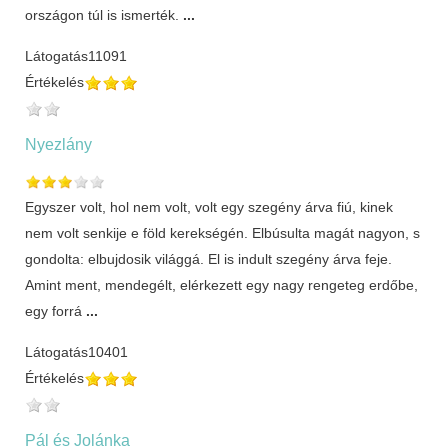
országon túl is ismerték.
...
Látogatás
11091
Értékelés
Nyezlány
Egyszer volt, hol nem volt, volt egy szegény árva fiú, kinek
nem volt senkije e föld kerekségén. Elbúsulta ma­gát nagyon, s
gondolta: elbujdosik világgá. El is indult szegény árva feje.
Amint ment, mendegélt, elérkezett egy nagy rengeteg erdőbe,
egy forrá
...
Látogatás
10401
Értékelés
Pál és Jolánka