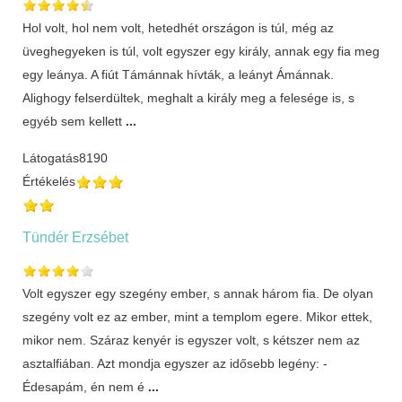
Hol volt, hol nem volt, hetedhét országon is túl, még az
üveghegyeken is túl, volt egyszer egy király, annak egy fia meg
egy leánya. A fiút Támánnak hívták, a leányt Ámánnak.
Alighogy felserdültek, meghalt a király meg a felesége is, s
egyéb sem kellett
...
Látogatás
8190
Értékelés
Tündér Erzsébet
Volt egyszer egy szegény ember, s annak három fia. De olyan
szegény volt ez az ember, mint a templom egere. Mikor ettek,
mikor nem. Száraz kenyér is egyszer volt, s kétszer nem az
asztalfiában. Azt mondja egyszer az idősebb legény: -
Édesapám, én nem é
...