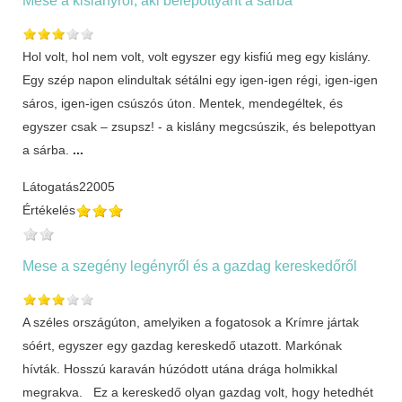
Hol volt, hol nem volt, volt egyszer egy kisfiú meg egy kislány.
Egy szép napon elindultak sétálni egy igen-igen régi, igen-igen
sáros, igen-igen csúszós úton. Mentek, mendegéltek, és
egyszer csak – zsupsz! - a kislány megcsúszik, és belepottyan
a sárba.
...
Látogatás
22005
Értékelés
Mese a szegény legényről és a gazdag kereskedőről
A széles országúton, amelyiken a fogatosok a Krímre jártak
sóért, egyszer egy gazdag kereskedő utazott. Markónak
hívták. Hosszú karaván húzódott utána drága holmikkal
megrakva. Ez a kereskedő olyan gazdag volt, hogy hetedhét