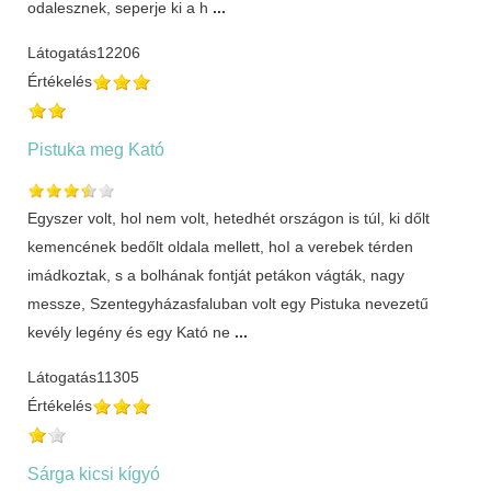
odalesznek, seperje ki a h
...
Látogatás
12206
Értékelés
Pistuka meg Kató
Egyszer volt, hol nem volt, hetedhét országon is túl, ki dőlt
kemencének bedőlt oldala mellett, hoI a verebek térden
imádkoztak, s a bolhának fontját petákon vágták, nagy
messze, Szentegyházasfaluban volt egy Pistuka nevezetű
kevély legény és egy Kató ne
...
Látogatás
11305
Értékelés
Sárga kicsi kígyó