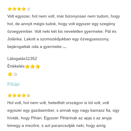
Volt egyszer, hol nem volt, már bizonyosan nem tudom, hogy
hol, de annyit mégis tudok, hogy volt egyszer egy szegény
özvegyember. Volt neki két kis neveletlen gyermeke: Pál és
Jolánka. Lakott a szomszédjukban egy özvegyasszony,
bejárogattak oda a gyermeke
...
Látogatás
11352
Értékelés
Pihári
Hol volt, hol nem volt, hetedhét országon is túl volt, volt
egyszer egy gazdaember, s annak egy nagy kamasz fia, úgy
hívták, hogy Pihári. Egyszer Pihárinak az apja s az anyja
kimegy a mezőre, s azt parancsolják neki, hogy amíg