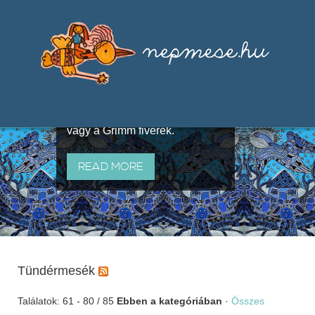
Válogatások a szájhagyomány
útján terjedő elbeszélésekből,
melyeket olyan ismert gyűjtők
állítottak össze, mint Benedek
Elek, Illyés Gyula, Arany László
vagy a Grimm fivérek.
READ MORE
Tündérmesék
Találatok: 61 - 80 / 85
Ebben a kategóriában
·
Összes