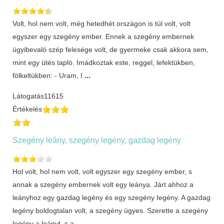
Volt, hol nem volt, még hetedhét országon is túl volt, volt
egyszer egy szegény ember. Ennek a szegény embernek
ügyibevaló szép felesége volt, de gyermeke csak akkora sem,
mint egy ütés tapló. Imádkoztak este, reggel, lefektükben,
fölkeltükben: - Uram, I
...
Látogatás
11615
Értékelés
Szegény leány, szegény legény, gazdag legény
Hol volt, hol nem volt, volt egyszer egy szegény ember, s
annak a szegény embernek volt egy leánya. Járt ahhoz a
leányhoz egy gazdag legény és egy szegény Iegény. A gazdag
legény boldogtalan volt, a szegény ügyes. Szerette a szegény
legény a leányt, s a
...