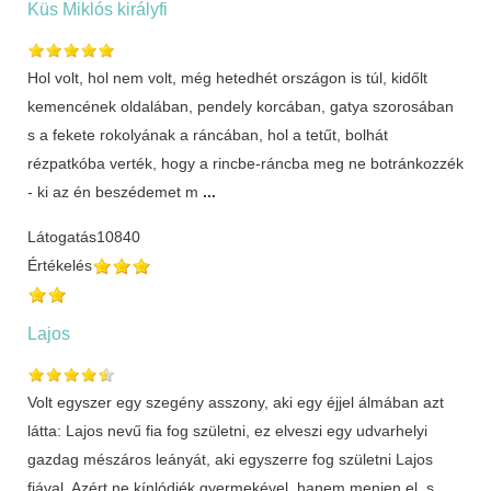
Küs Miklós királyfi
Hol volt, hol nem volt, még hetedhét országon is túl, kidőlt
kemencének oldalában, pendely korcában, gatya szorosában
s a fekete rokolyának a ráncában, hol a tetűt, bolhát
rézpatkóba verték, hogy a rincbe-ráncba meg ne botránkozzék
- ki az én beszédemet m
...
Látogatás
10840
Értékelés
Lajos
Volt egyszer egy szegény asszony, aki egy éjjel álmában azt
látta: Lajos nevű fia fog születni, ez elveszi egy udvarhelyi
gazdag mészáros leányát, aki egyszerre fog születni Lajos
fiával. Azért ne kínlódjék gyermekével, hanem menjen el, s