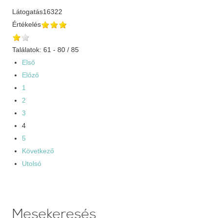
Látogatás
16322
Értékelés
Találatok: 61 - 80 / 85
Első
Előző
1
2
3
4
5
Következő
Utolsó
Mesekeresés