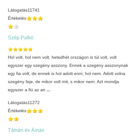
Látogatás
11741
Értékelés
Szép Palkó
Hol volt, hol nem volt, hetedhét országon is túl volt, volt
egyszer egy szegény asszony. Ennek a szegény asszonynak
egy fia volt, de ennek is hol adott enni, hol nem. Adott volna
szegény feje, de mikor volt mit, s mikor nem. Azt mondja
egyszer a fiú az an
...
Látogatás
11272
Értékelés
Támán és Ámán