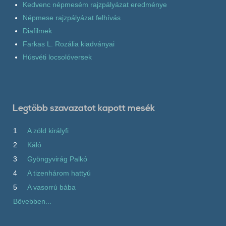
Kedvenc népmesém rajzpályázat eredménye
Népmese rajzpályázat felhívás
Diafilmek
Farkas L. Rozália kiadványai
Húsvéti locsolóversek
Legtöbb szavazatot kapott mesék
1
A zöld királyfi
2
Káló
3
Gyöngyvirág Palkó
4
A tizenhárom hattyú
5
A vasorrú bába
Bővebben...