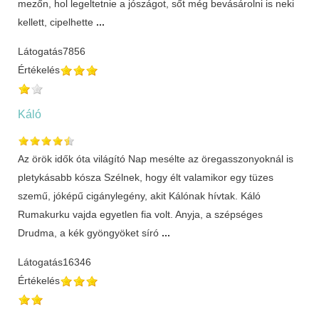
mezőn, hol legeltetnie a jószágot, sőt még bevásárolni is neki
kellett, cipelhette
...
Látogatás
7856
Értékelés
Káló
Az örök idők óta világító Nap mesélte az öregasszonyoknál is
pletykásabb kósza Szélnek, hogy élt valamikor egy tüzes
szemű, jóképű cigánylegény, akit Kálónak hívtak. Káló
Rumakurku vajda egyetlen fia volt. Anyja, a szépséges
Drudma, a kék gyöngyöket síró
...
Látogatás
16346
Értékelés