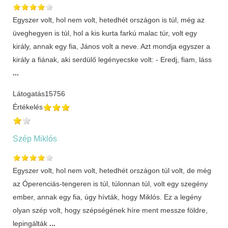
Egyszer volt, hol nem volt, hetedhét országon is túl, még az
üveghegyen is túl, hol a kis kurta farkú malac túr, volt egy
király, annak egy fia, János volt a neve. Azt mondja egyszer a
király a fiának, aki serdülő legényecske volt: - Eredj, fiam, láss
...
Látogatás
15756
Értékelés
Szép Miklós
Egyszer volt, hol nem volt, hetedhét országon túl volt, de még
az Óperenciás-tengeren is túl, túlonnan túl, volt egy szegény
ember, annak egy fia, úgy hívták, hogy Miklós. Ez a legény
olyan szép volt, hogy szépségének híre ment messze földre,
lepingálták
...