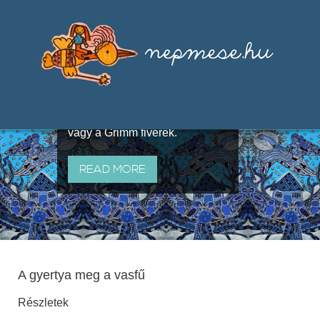
Válogatások a szájhagyomány
útján terjedő elbeszélésekből,
melyeket olyan ismert gyűjtők
állítottak össze, mint Benedek
Elek, Illyés Gyula, Arany László
vagy a Grimm fivérek.
READ MORE
A gyertya meg a vasfű
Részletek