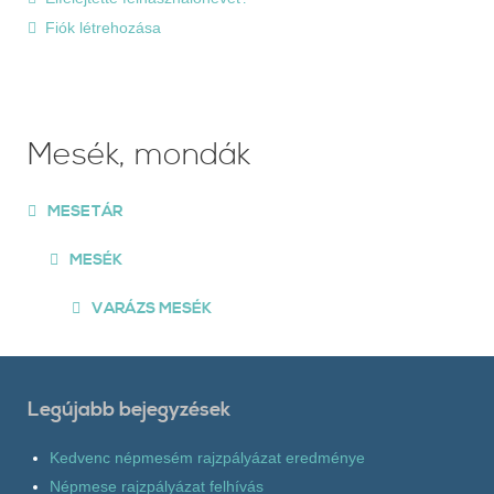
Fiók létrehozása
Mesék, mondák
MESETÁR
MESÉK
VARÁZS MESÉK
Legújabb bejegyzések
Kedvenc népmesém rajzpályázat eredménye
Népmese rajzpályázat felhívás