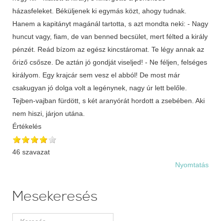
házasfeleket. Béküljenek ki egymás közt, ahogy tudnak.
Hanem a kapitányt magánál tartotta, s azt mondta neki: - Nagy
huncut vagy, fiam, de van benned becsület, mert félted a király
pénzét. Reád bízom az egész kincstáromat. Te légy annak az
őriző csősze. De aztán jó gondját viseljed! - Ne féljen, felséges
királyom. Egy krajcár sem vesz el abból! De most már
csakugyan jó dolga volt a legénynek, nagy úr lett belőle.
Tejben-vajban fürdött, s két aranyórát hordott a zsebében. Aki
nem hiszi, járjon utána.
Értékelés
46 szavazat
Nyomtatás
Mesekeresés