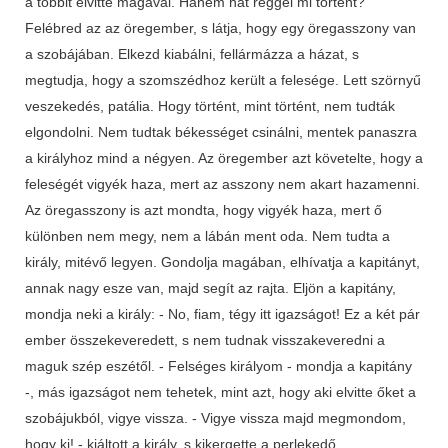
a többit elvitte magával. Hanem hát reggel mi történt?
Felébred az az öregember, s látja, hogy egy öregasszony van
a szobájában. Elkezd kiabálni, fellármázza a házat, s
megtudja, hogy a szomszédhoz került a felesége. Lett szörnyű
veszekedés, patália. Hogy történt, mint történt, nem tudták
elgondolni. Nem tudtak békességet csinálni, mentek panaszra
a királyhoz mind a négyen. Az öregember azt követelte, hogy a
feleségét vigyék haza, mert az asszony nem akart hazamenni.
Az öregasszony is azt mondta, hogy vigyék haza, mert ő
különben nem megy, nem a lábán ment oda. Nem tudta a
király, mitévő legyen. Gondolja magában, elhívatja a kapitányt,
annak nagy esze van, majd segít az rajta. Eljön a kapitány,
mondja neki a király: - No, fiam, tégy itt igazságot! Ez a két pár
ember összekeveredett, s nem tudnak visszakeveredni a
maguk szép eszétől. - Felséges királyom - mondja a kapitány
-, más igazságot nem tehetek, mint azt, hogy aki elvitte őket a
szobájukból, vigye vissza. - Vigye vissza majd megmondom,
hogy ki! - kiáltott a király, s kikergette a perlekedő