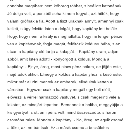
gondolta magában: nem kóborog többet, s beállott katonának.
Jó dolga volt, a pénzből soha ki nem fogyott, azt hitték, hogy
valami grófnak a fia. Adott a tiszt uraknak annyit, amennyi csak
kellett, s úgy felvitte Isten a dolgát, hogy kapitány lett belőle.
Hogy, hogy nem, a király is meghallotta, hogy mi tenger pénze
van a kapitánynak, fogja magát, felöltözik koldusruhába, s az
utcán a kapitány elé tartja a kalapját. - Kapitány uram, adjon
abból, amit Isten adott! - könyörgött a koldus. Mondja a
kapitány: - Ejnye, öreg, most nincs pénz nálam, de jöjjön este,
majd adok akkor. Elmegy a koldus a kapitányhoz, s késő este,
mikor már aludni mentek az emberek, elindultak ketten a
városban. Egyszer csak a kapitány megáll egy bolt előtt,
előveszi a vérrel harmatozó vasfüvet, s csak megérinti vele a
lakatot, az mindjárt lepattan. Bemennek a boltba, meggyújtja a
kis gyertyát, s ott ami pénz volt, mind összeszedte, s három
csomóba rakta. Mondta a kapitány: - No, öreg, az egyik csomó
a tőke, azt ne bántsuk. Ez a másik csomó a becsületes