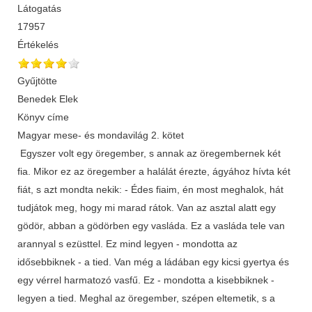
Látogatás
17957
Értékelés
Gyűjtötte
Benedek Elek
Könyv címe
Magyar mese- és mondavilág 2. kötet
Egyszer volt egy öregember, s annak az öregembernek két
fia. Mikor ez az öregember a halálát érezte, ágyához hívta két
fiát, s azt mondta nekik: - Édes fiaim, én most meghalok, hát
tudjátok meg, hogy mi marad rátok. Van az asztal alatt egy
gödör, abban a gödörben egy vasláda. Ez a vasláda tele van
arannyal s ezüsttel. Ez mind legyen - mondotta az
idősebbiknek - a tied. Van még a ládában egy kicsi gyertya és
egy vérrel harmatozó vasfű. Ez - mondotta a kisebbiknek -
legyen a tied. Meghal az öregember, szépen eltemetik, s a