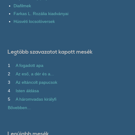
Diafilmek
Farkas L. Rozália kiadványai
Húsvéti locsolóversek
Legtöbb szavazatot kapott mesék
1
A fogadott apa
2
Az eső, a dér és a...
3
Az eltáncolt papucsok
4
Isten áldása
5
A háromvadas királyfi
Bővebben...
Legújabb mesék