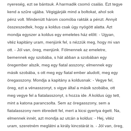
nyereség, ezt se bántsuk. A harmadik csomó csalás. Ezt tegye
kend a szűre ujjába. Végigjárják mind a boltokat, ahol sok
pénz volt. Mindenütt három csomóba rakták a pénzt. Annyit
összeszedtek, hogy a koldus csak úgy nyögött alatta. Azt
mondja egyszer a koldus egy emeletes ház előtt: - Ugyan,
vitéz kapitány uram, menjünk fel, s nézzük meg, hogy mi van
ott. - Jól van, öreg, menjünk. Fölmennek az emeletre,
bemennek egy szobába, s hát abban a szobában egy
öregember alszik, meg egy fiatal asszony; elmennek egy
másik szobába, s ott meg egy fiatal ember aludott, meg egy
öregasszony. Mondja a kapitány a koldusnak: - Vegye fel,
öreg, ezt a vénasszonyt, s vigye által a másik szobába, ott
meg vegye fel a fiatalasszonyt, s hozza ide. A koldus úgy tett,
mint a katona parancsolta. Sem az öregasszony, sem a
fiatalasszony nem ébredett fel, mert a kicsi gyertya égett. Na,
elmennek innét, azt mondja az utcán a koldus: - Hej, vitéz
uram, szeretném meglátni a király kincstárát is. - Jól van, öreg,