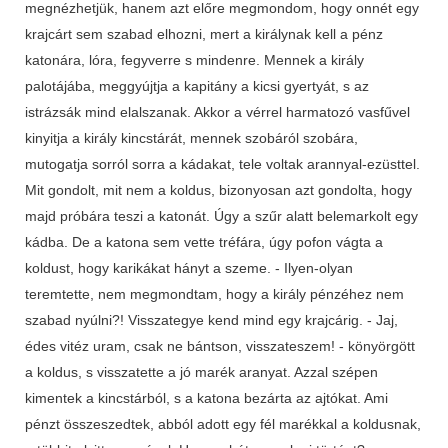
megnézhetjük, hanem azt előre megmondom, hogy onnét egy
krajcárt sem szabad elhozni, mert a királynak kell a pénz
katonára, lóra, fegyverre s mindenre. Mennek a király
palotájába, meggyújtja a kapitány a kicsi gyertyát, s az
istrázsák mind elalszanak. Akkor a vérrel harmatozó vasfűvel
kinyitja a király kincstárát, mennek szobáról szobára,
mutogatja sorról sorra a kádakat, tele voltak arannyal-ezüsttel.
Mit gondolt, mit nem a koldus, bizonyosan azt gondolta, hogy
majd próbára teszi a katonát. Úgy a szűr alatt belemarkolt egy
kádba. De a katona sem vette tréfára, úgy pofon vágta a
koldust, hogy karikákat hányt a szeme. - Ilyen-olyan
teremtette, nem megmondtam, hogy a király pénzéhez nem
szabad nyúlni?! Visszategye kend mind egy krajcárig. - Jaj,
édes vitéz uram, csak ne bántson, visszateszem! - könyörgött
a koldus, s visszatette a jó marék aranyat. Azzal szépen
kimentek a kincstárból, s a katona bezárta az ajtókat. Ami
pénzt összeszedtek, abból adott egy fél marékkal a koldusnak,