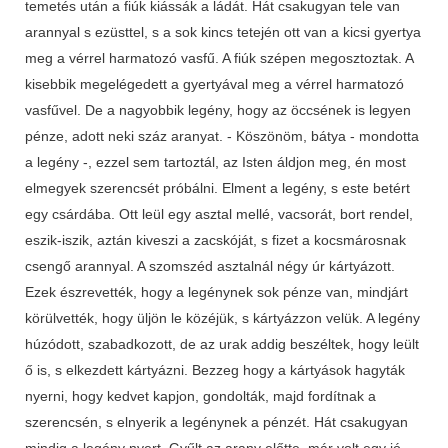
temetés után a fiúk kiássák a ládát. Hát csakugyan tele van
arannyal s ezüsttel, s a sok kincs tetején ott van a kicsi gyertya
meg a vérrel harmatozó vasfű. A fiúk szépen megosztoztak. A
kisebbik megelégedett a gyertyával meg a vérrel harmatozó
vasfűvel. De a nagyobbik legény, hogy az öccsének is legyen
pénze, adott neki száz aranyat. - Köszönöm, bátya - mondotta
a legény -, ezzel sem tartoztál, az Isten áldjon meg, én most
elmegyek szerencsét próbálni. Elment a legény, s este betért
egy csárdába. Ott leül egy asztal mellé, vacsorát, bort rendel,
eszik-iszik, aztán kiveszi a zacskóját, s fizet a kocsmárosnak
csengő arannyal. A szomszéd asztalnál négy úr kártyázott.
Ezek észrevették, hogy a legénynek sok pénze van, mindjárt
körülvették, hogy üljön le közéjük, s kártyázzon velük. A legény
húzódott, szabadkozott, de az urak addig beszéltek, hogy leült
ő is, s elkezdett kártyázni. Bezzeg hogy a kártyások hagyták
nyerni, hogy kedvet kapjon, gondolták, majd fordítnak a
szerencsén, s elnyerik a legénynek a pénzét. Hát csakugyan
mindig a legény nyert. Gyűlt az arany előtte, már volt egy jó