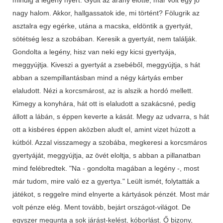
nagy halom. Akkor, hallgassatok ide, mi történt? Fölugrik az
asztalra egy egérke, utána a macska, eldöntik a gyertyát,
sötétség lesz a szobában. Keresik a gyertyát, nem találják.
Gondolta a legény, hisz van neki egy kicsi gyertyája,
meggyújtja. Kiveszi a gyertyát a zsebéből, meggyújtja, s hát
abban a szempillantásban mind a négy kártyás ember
elaludott. Nézi a korcsmárost, az is alszik a hordó mellett.
Kimegy a konyhára, hát ott is elaludott a szakácsné, pedig
állott a lábán, s éppen keverte a kását. Megy az udvarra, s hát
ott a kisbéres éppen aközben aludt el, amint vizet húzott a
kútból. Azzal visszamegy a szobába, megkeresi a korcsmáros
gyertyáját, meggyújtja, az övét eloltja, s abban a pillanatban
mind felébredtek. "Na - gondolta magában a legény -, most
már tudom, mire való ez a gyertya." Leült ismét, folytatták a
játékot, s reggelre mind elnyerte a kártyások pénzét. Most már
volt pénze elég. Ment tovább, bejárt országot-világot. De
egyszer megunta a sok járást-kelést, kóborlást. Ő bizony,