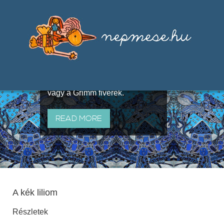
Válogatások a szájhagyomány
útján terjedő elbeszélésekből,
melyeket olyan ismert gyűjtők
állítottak össze, mint Benedek
Elek, Illyés Gyula, Arany László
vagy a Grimm fivérek.
READ MORE
A kék liliom
Részletek