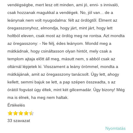
vendégségbe, mert lesz ott minden, ami jó, enni- s innivaló,
csak hozzanak magukkal a vendégek. No, jól van... de a
leánynak nem volt nyugodalma: félt az ördögtől. Elment az
öregasszonyhoz, elmondja, hogy járt, mint járt, hogy lett
holtból eleven, csak most az ördög meg ne rontsa. Azt mondta
az öregasszony: - Ne félj, édes leányom. Mondd meg a
mátkádnak, hogy csináltasson olyan hintót, mely csak a
templom ajtaja előtt áll meg, másutt nem, s abból csak az
oltárnál lépjetek ki. Visszament a leány örömmel, mondta a
mátkájának, amit az öregasszony tanácsolt. Úgy lett, ahogy
kellett, semmi bajuk se lett, a pap szépen összeadta, s az
órától fogvást úgy éltek, mint két gilicemadár. Úgy bizony! Még
ma is élnek, ha meg nem haltak.
Értékelés
33 szavazat
Nyomtatás