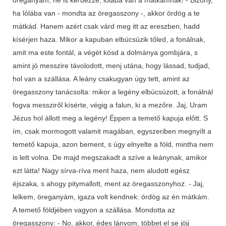
ha lólába van - mondta az öregasszony -, akkor ördög a te
mátkád. Hanem azért csak várd meg itt az ereszben, hadd
kísérjen haza. Mikor a kapuban elbúcsúzik tőled, a fonálnak,
amit ma este fontál, a végét kösd a dolmánya gombjára, s
amint jó messzire távolodott, menj utána, hogy lássad, tudjad,
hol van a szállása. A leány csakugyan úgy tett, amint az
öregasszony tanácsolta: mikor a legény elbúcsúzott, a fonálnál
fogva messziről kísérte, végig a falun, ki a mezőre. Jaj, Uram
Jézus hol állott meg a legény! Éppen a temető kapuja előtt. S
ím, csak mormogott valamit magában, egyszeriben megnyílt a
temető kapuja, azon bement, s úgy elnyelte a föld, mintha nem
is lett volna. De majd megszakadt a szíve a leánynak, amikor
ezt látta! Nagy sírva-ríva ment haza, nem aludott egész
éjszaka, s ahogy pitymallott, ment az öregasszonyhoz. - Jaj,
lelkem, öreganyám, igaza volt kendnek: ördög az én mátkám.
A temető földjében vagyon a szállása. Mondotta az
öregasszony: - No, akkor, édes lányom, többet el se jöjj