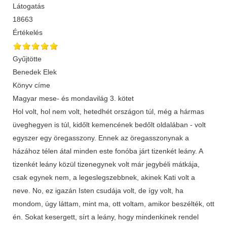
Látogatás
18663
Értékelés
Gyűjtötte
Benedek Elek
Könyv címe
Magyar mese- és mondavilág 3. kötet
Hol volt, hol nem volt, hetedhét országon túl, még a hármas
üveghegyen is túl, kidőlt kemencének bedőlt oldalában - volt
egyszer egy öregasszony. Ennek az öregasszonynak a
házához télen átal minden este fonóba járt tizenkét leány. A
tizenkét leány közül tizenegynek volt már jegybéli mátkája,
csak egynek nem, a legeslegszebbnek, akinek Kati volt a
neve. No, ez igazán Isten csudája volt, de így volt, ha
mondom, úgy láttam, mint ma, ott voltam, amikor beszélték, ott
én. Sokat kesergett, sírt a leány, hogy mindenkinek rendel