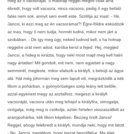
meg az ő vacsoráját. S másnap reggel megint csak arra
ébredt, hogy volt vacsora, nincs vacsora, pedig ő egy befaló
falás nem sok, annyit sem evett este. Szólítja az inast: - Hé,
Jancsi, ki eszi meg az én vacsorámat?! Égre-földre esküdözik
az inas, hogy ő nem tudja, honnét tudná, mikor nem járt a
szobában. - De így meg úgy, neked tudnod kell, s ha holnap
reggelre urát nem adod, karóba kerül a fejed. Hej, megijed
Jancsi, a hideg is kirázta, hogy neki most majd meg kell halni
nagy ártatlan! Mit gondolt, mit nem, nem egyebet a nagy
semminél, megleste, mikor elalszik a királyfi, s bebújt az ágya
alá. Hát még jóformán meg sem lapult ott, megrázkódik a kék
liliom a pohárban, s gyönyörűséges szép leány lett belőle,
azzal egyenest megy az asztalhoz, megeszi a királyfi
vacsoráját, vacsora után meg lehajol a királyfira, simogatja,
cirógatja, még meg is csókolja, aztán hirtelen visszaszállott az
aranypohárba, kék liliom képében. Bezzeg örült Jancsi!
Reggel, ahogy felébredt a királyfi, mondja neki, hogy mit látott.
- No, Jancsi, meglátom, hogy igazat beszéltél-e. Ma éjjel