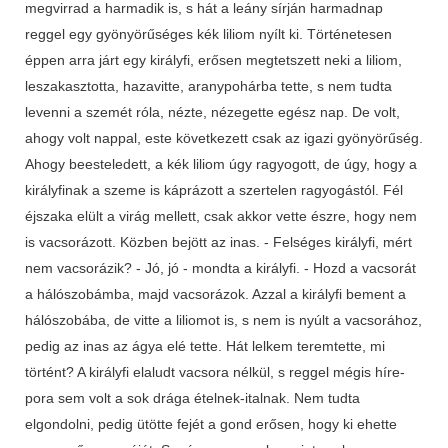
megvirrad a harmadik is, s hát a leány sírján harmadnap
reggel egy gyönyörűséges kék liliom nyílt ki. Történetesen
éppen arra járt egy királyfi, erősen megtetszett neki a liliom,
leszakasztotta, hazavitte, aranypohárba tette, s nem tudta
levenni a szemét róla, nézte, nézegette egész nap. De volt,
ahogy volt nappal, este következett csak az igazi gyönyörűség.
Ahogy beesteledett, a kék liliom úgy ragyogott, de úgy, hogy a
királyfinak a szeme is káprázott a szertelen ragyogástól. Fél
éjszaka elült a virág mellett, csak akkor vette észre, hogy nem
is vacsorázott. Közben bejött az inas. - Felséges királyfi, mért
nem vacsorázik? - Jó, jó - mondta a királyfi. - Hozd a vacsorát
a hálószobámba, majd vacsorázok. Azzal a királyfi bement a
hálószobába, de vitte a liliomot is, s nem is nyúlt a vacsorához,
pedig az inas az ágya elé tette. Hát lelkem teremtette, mi
történt? A királyfi elaludt vacsora nélkül, s reggel mégis híre-
pora sem volt a sok drága ételnek-italnak. Nem tudta
elgondolni, pedig ütötte fejét a gond erősen, hogy ki ehette