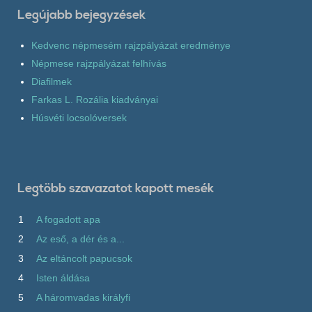
Legújabb bejegyzések
Kedvenc népmesém rajzpályázat eredménye
Népmese rajzpályázat felhívás
Diafilmek
Farkas L. Rozália kiadványai
Húsvéti locsolóversek
Legtöbb szavazatot kapott mesék
1
A fogadott apa
2
Az eső, a dér és a...
3
Az eltáncolt papucsok
4
Isten áldása
5
A háromvadas királyfi