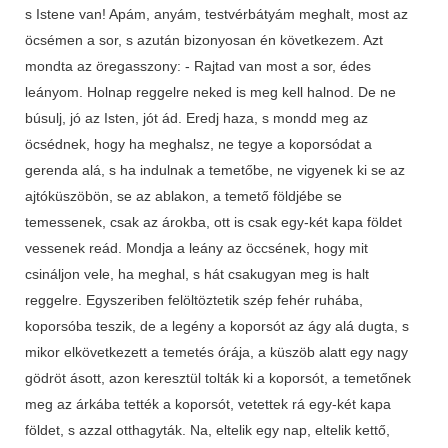
s Istene van! Apám, anyám, testvérbátyám meghalt, most az
öcsémen a sor, s azután bizonyosan én következem. Azt
mondta az öregasszony: - Rajtad van most a sor, édes
leányom. Holnap reggelre neked is meg kell halnod. De ne
búsulj, jó az Isten, jót ád. Eredj haza, s mondd meg az
öcsédnek, hogy ha meghalsz, ne tegye a koporsódat a
gerenda alá, s ha indulnak a temetőbe, ne vigyenek ki se az
ajtóküszöbön, se az ablakon, a temető földjébe se
temessenek, csak az árokba, ott is csak egy-két kapa földet
vessenek reád. Mondja a leány az öccsének, hogy mit
csináljon vele, ha meghal, s hát csakugyan meg is halt
reggelre. Egyszeriben felöltöztetik szép fehér ruhába,
koporsóba teszik, de a legény a koporsót az ágy alá dugta, s
mikor elkövetkezett a temetés órája, a küszöb alatt egy nagy
gödröt ásott, azon keresztül tolták ki a koporsót, a temetőnek
meg az árkába tették a koporsót, vetettek rá egy-két kapa
földet, s azzal otthagyták. Na, eltelik egy nap, eltelik kettő,