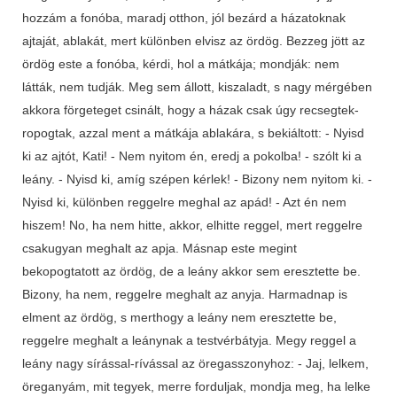
hozzám a fonóba, maradj otthon, jól bezárd a házatoknak
ajtaját, ablakát, mert különben elvisz az ördög. Bezzeg jött az
ördög este a fonóba, kérdi, hol a mátkája; mondják: nem
látták, nem tudják. Meg sem állott, kiszaladt, s nagy mérgében
akkora förgeteget csinált, hogy a házak csak úgy recsegtek-
ropogtak, azzal ment a mátkája ablakára, s bekiáltott: - Nyisd
ki az ajtót, Kati! - Nem nyitom én, eredj a pokolba! - szólt ki a
leány. - Nyisd ki, amíg szépen kérlek! - Bizony nem nyitom ki. -
Nyisd ki, különben reggelre meghal az apád! - Azt én nem
hiszem! No, ha nem hitte, akkor, elhitte reggel, mert reggelre
csakugyan meghalt az apja. Másnap este megint
bekopogtatott az ördög, de a leány akkor sem eresztette be.
Bizony, ha nem, reggelre meghalt az anyja. Harmadnap is
elment az ördög, s merthogy a leány nem eresztette be,
reggelre meghalt a leánynak a testvérbátyja. Megy reggel a
leány nagy sírással-rívással az öregasszonyhoz: - Jaj, lelkem,
öreganyám, mit tegyek, merre forduljak, mondja meg, ha lelke