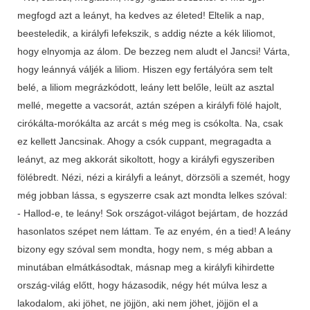
megfogd azt a leányt, ha kedves az életed! Eltelik a nap,
beesteledik, a királyfi lefekszik, s addig nézte a kék liliomot,
hogy elnyomja az álom. De bezzeg nem aludt el Jancsi! Várta,
hogy leánnyá váljék a liliom. Hiszen egy fertályóra sem telt
belé, a liliom megrázkódott, leány lett belőle, leült az asztal
mellé, megette a vacsorát, aztán szépen a királyfi fölé hajolt,
cirókálta-morókálta az arcát s még meg is csókolta. Na, csak
ez kellett Jancsinak. Ahogy a csók cuppant, megragadta a
leányt, az meg akkorát sikoltott, hogy a királyfi egyszeriben
fölébredt. Nézi, nézi a királyfi a leányt, dörzsöli a szemét, hogy
még jobban lássa, s egyszerre csak azt mondta lelkes szóval:
- Hallod-e, te leány! Sok országot-világot bejártam, de hozzád
hasonlatos szépet nem láttam. Te az enyém, én a tied! A leány
bizony egy szóval sem mondta, hogy nem, s még abban a
minutában elmátkásodtak, másnap meg a királyfi kihirdette
ország-világ előtt, hogy házasodik, négy hét múlva lesz a
lakodalom, aki jöhet, ne jöjjön, aki nem jöhet, jöjjön el a