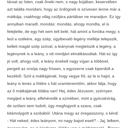
társat az Isten, csak őneki nem, s nagy bújában, keservében
azt találta mondani, hogy az ördögnek is szívesen lenne már a
mátkája, csakhogy világ csúfjára pártában ne maradjon. Ez így
annyiban maradt, mondás: mondás, ahogy mondta, el is
felejtette, de egy hét sem telt belé, hát amint a fonóba megy, s
leül a székére, egy szép, ügyibevaló legény melléje telepszik,
kelleti magát szép szóval, a leánynak megtetszik a legény, a
legénynek is a leány, s ott mindjárt elmátkásodtak. Hát ez így
jó volt, ahogy volt, a leány énekelt nagy vígan a többivel,
pergett az orsója nagy frissen, s egyszerre csak kiperdült a
kezéből. Szól a mátkájának, hogy vegye föl, az le is hajol, a
leány is lenéz a földre s hát uramteremtőm, akkor látja, hogy
az ő mátkájának lólába van! Hej, édes Jézusom, szörnyen
megijed a leány, elfehéredik a színében, mint a gyócsévirág,
de szólani sem tudott, úgy megfogyott a szava, csak
kitámolygott a szobából. Utána megy az öregasszony, s kérdi:
- Hát neked, édes leányom, mi nagy bajod esett? - Jaj, lelkem,
öreganyám, ne is kérdezze, lólába van a mátkámnak! - Bizony,