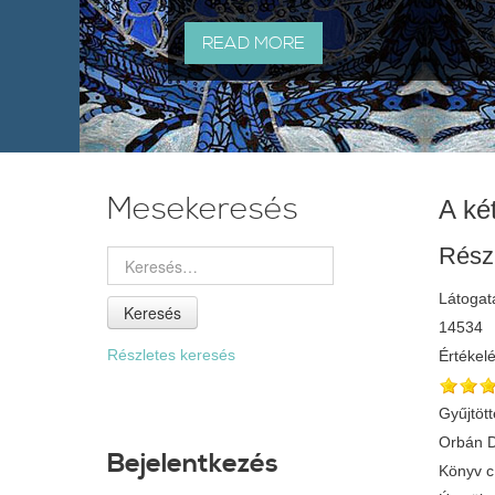
READ MORE
Mesekeresés
A ké
Rész
Látogat
Keresés
14534
Részletes keresés
Értékel
Gyűjtött
Orbán 
Bejelentkezés
Könyv 