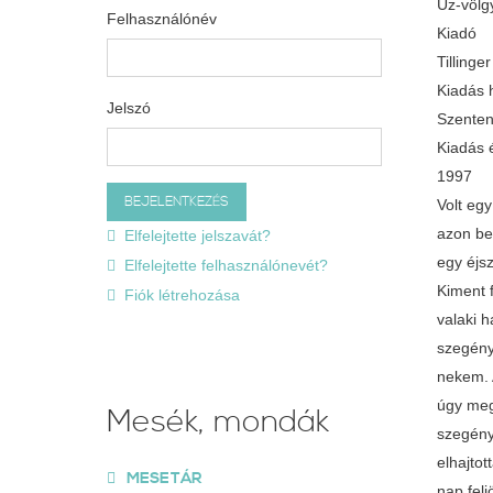
Úz-völg
Felhasználónév
Kiadó
Tilling
Kiadás 
Jelszó
Szente
Kiadás 
1997
Volt eg
azon be
Elfelejtette jelszavát?
egy éjs
Elfelejtette felhasználónevét?
Kiment 
Fiók létrehozása
valaki h
szegény
nekem. 
úgy meg
Mesék, mondák
szegény 
elhajto
MESETÁR
nap felj