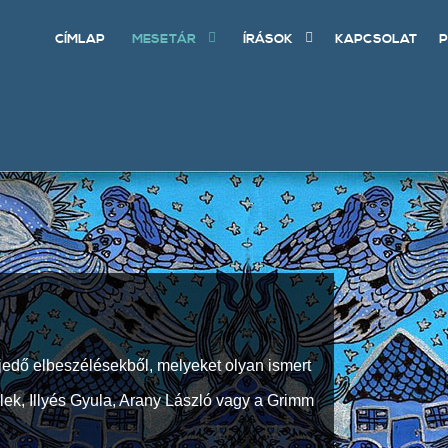
CÍMLAP
MESETÁR
ÍRÁSOK
KAPCSOLAT
P
jedő elbeszélésekből, melyeket olyan ismert
Elek, Illyés Gyula, Arany László vagy a Grimm