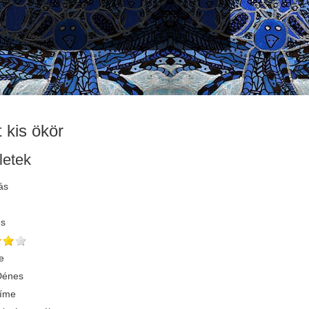
t kis ökör
letek
ás
és
e
Dénes
címe