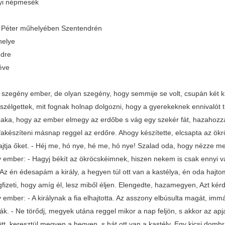
yi népmesék
er Péter műhelyében Szentendrén
helye
ndre
éve
y szegény ember, de olyan szegény, hogy semmije se volt, csupán két ki
szélgettek, mit fognak holnap dolgozni, hogy a gyerekeknek ennivalót t
zaka, hogy az ember elmegy az erdőbe s vág egy szekér fát, hazahozza, 
fakészíteni másnap reggel az erdőre. Ahogy készítette, elcsapta az ök
ajtja őket. - Héj me, hó nye, hé me, hó nye! Szalad oda, hogy nézze meg,
 ember: - Hagyj békít az ökröcskéimnek, hiszen nekem is csak ennyi va
Az én édesapám a király, a hegyen túl ott van a kastélya, én oda ha
fizeti, hogy amíg él, lesz miből éljen. Elengedte, hazamegyen, Azt kér
ember: - A királynak a fia elhajtotta. Az asszony elbúsulta magát, immá
tták. - Ne törődj, megyek utána reggel mikor a nap feljön, s akkor az a
ött, keresztül megyen a hegyen, s hát ott van a kastély. Egy kicsi domb