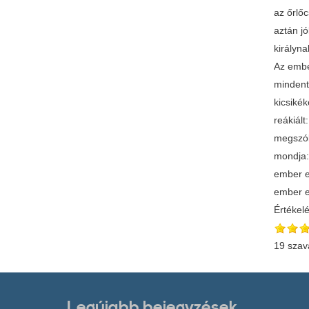
az őrlőc
aztán jó
királyna
Az embe
mindent
kicsikék
reákiált
megszól
mondja:
ember e
ember ez
Értékel
19 szav
Legújabb bejegyzések