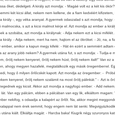
ssa őket, dédelgeti. A király azt mondja: - Magáé volt ez a két kis ökö
emmi két kicsi állat, nekem nem kellene, de a fiam kedvéért kifizetem, 
a király -, egy véka aranyat. A gyermek odaszalad s azt mondja, hogy:
i malmocska, s azt a kicsi malmot kérje el. Azt mondja az ember a királ
k a szobába, azt mondja a királynak: - Adja nekem ezt a kicsi mifélét.
a király. - Adja nekem, mert ha nem, hajtom el az ökröket. - Jó, na, 
 ember, amikor a kapun megy kifelé: - Hát én ezért a semmiért adtam od
na az arany jobb nekem? A gyermek utána fut, s azt mondja: - Tudja-e m
m, őrölj nekem kenyeret, őrölj nekem húst, őrölj nekem italt!" Van ez 
n, ahogy megyen hazafelé, megtalálkozik egy másik öregemberrel. Egy 
edi, hogy ő milyen őrlőcskét kapott. Azt mondja az öregember: - Próbálj
ekem kenyeret, őrölj nekem szalámit na most őrölj pálinkát." - Azt is őr
egednek egy kicsit. Akkor azt mondja a nagyfogú ember: - Add nekem
e lát. Van egy pálcám, ebben a pálcában van egy lik, elkiáltom magam: 
ember nekifog, s odaadja a kalapért az őrlőt. Na, akkor megint meggond
 kalappal nem érek semmit, hogy engem nem lát senki. Megvigyázkodik, s
s utána kiált. Elkiáltja magát: - Harcba baka! Kiugrik négy szuronyos ka