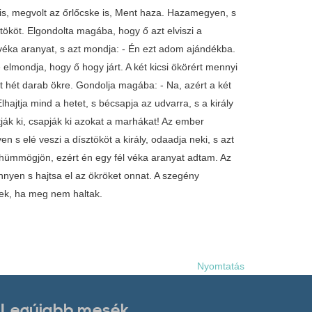
a is, megvolt az őrlőcske is, Ment haza. Hazamegyen, s
ztököt. Elgondolta magába, hogy ő azt elviszi a
él véka aranyat, s azt mondja: - Én ezt adom ajándékba.
lmondja, hogy ő hogy járt. A két kicsi ökörért mennyi
t hét darab ökre. Gondolja magába: - Na, azért a két
lhajtja mind a hetet, s bécsapja az udvarra, s a király
jtják ki, csapják ki azokat a marhákat! Az ember
s elé veszi a dísztököt a király, odaadja neki, s azt
hümmögjön, ezért én egy fél véka aranyat adtam. Az
nnyen s hajtsa el az ökröket onnat. A szegény
lnek, ha meg nem haltak.
Nyomtatás
Legújabb mesék