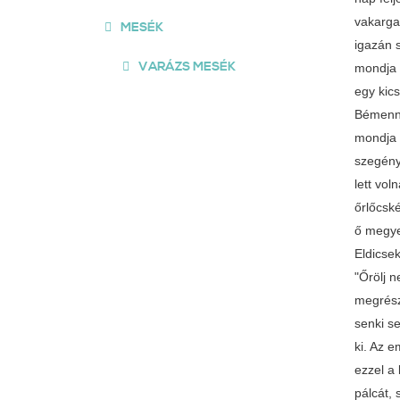
vakarga
MESÉK
igazán s
VARÁZS MESÉK
mondja 
egy kics
Bémenne
mondja 
szegény
lett vol
őrlőcské
ő megye
Eldicsek
"Őrölj n
megrész
senki s
ki. Az 
ezzel a
pálcát, 