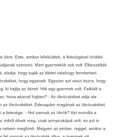
s ökre. Este, amikor lefeküdtek, a feleségével örökké
udjanak szerezni. Mert gyermekük sok volt. Elbeszélték
eladja, hogy tuják az életet valahogy fenntartani.
röcskéket, hogy egyenek. Egyszer azt veszi észre, hogy
 ki hajtja az ökreit. Hát egy gyermek volt. Felkiált a
n, hova akarod hajtani? - Az ökröcskéket adja ide
jtom az ökröcskéket. Édesapám magának az ökröcskéket
di a felesége: - Hol vannak az ökrök? Azt mondta a
r miből élnek meg, csak annyicskájuk volt, és azt is
pja nekem megfizeti. Megyen az ember, reggel, amikor a
ra fel vannak az ökröcskék állva, a gyermek ott