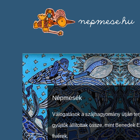
Népmesék
Válogatások a szájhagyomány útján ter
gyűjtők állítottak össze, mint Benedek 
fivérek.