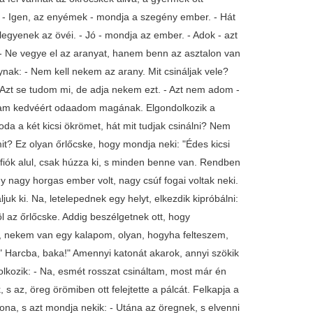
r? - Igen, az enyémek - mondja a szegény ember. - Hát
legyenek az övéi. - Jó - mondja az ember. - Adok - azt
 - Ne vegye el az aranyat, hanem benn az asztalon van
ynak: - Nem kell nekem az arany. Mit csináljak vele?
 Azt se tudom mi, de adja nekem ezt. - Azt nem adom -
a fiam kedvéért odaadom magának. Elgondolkozik a
a a két kicsi ökrömet, hát mit tudjak csinálni? Nem
it? Ez olyan őrlőcske, hogy mondja neki: "Édes kicsi
a fiók alul, csak húzza ki, s minden benne van. Rendben
nagy horgas ember volt, nagy csúf fogai voltak neki.
uk ki. Na, letelepednek egy helyt, elkezdik kipróbálni:
öl az őrlőcske. Addig beszélgetnek ott, hogy
, nekem van egy kalapom, olyan, hogyha felteszem,
" Harcba, baka!" Amennyi katonát akarok, annyi szökik
olkozik: - Na, esmét rosszat csináltam, most már én
 az, öreg örömiben ott felejtette a pálcát. Felkapja a
tona, s azt mondja nekik: - Utána az öregnek, s elvenni