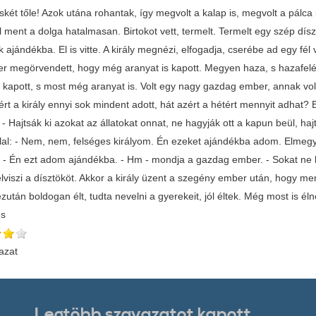
skét tőle! Azok utána rohantak, így megvolt a kalap is, megvolt a pálc
l ment a dolga hatalmasan. Birtokot vett, termelt. Termelt egy szép dís
k ajándékba. El is vitte. A király megnézi, elfogadja, cserébe ad egy f
r megörvendett, hogy még aranyat is kapott. Megyen haza, s hazafelé e
 kapott, s most még aranyat is. Volt egy nagy gazdag ember, annak vol
ért a király ennyi sok mindent adott, hát azért a hétért mennyit adhat? E
: - Hajtsák ki azokat az állatokat onnat, ne hagyják ott a kapun beül, ha
al: - Nem, nem, felséges királyom. Én ezeket ajándékba adom. Elmegyen 
 - Én ezt adom ajándékba. - Hm - mondja a gazdag ember. - Sokat ne 
lviszi a dísztököt. Akkor a király üzent a szegény ember után, hogy me
után boldogan élt, tudta nevelni a gyerekeit, jól éltek. Még most is é
és
azat
Legtöbb szavazatot kapott