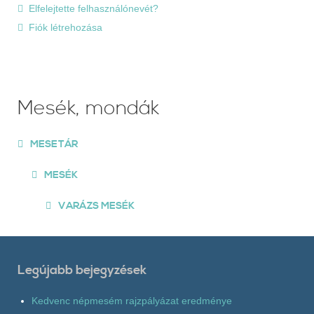
Elfelejtette felhasználónevét?
Fiók létrehozása
Mesék, mondák
MESETÁR
MESÉK
VARÁZS MESÉK
Legújabb bejegyzések
Kedvenc népmesém rajzpályázat eredménye