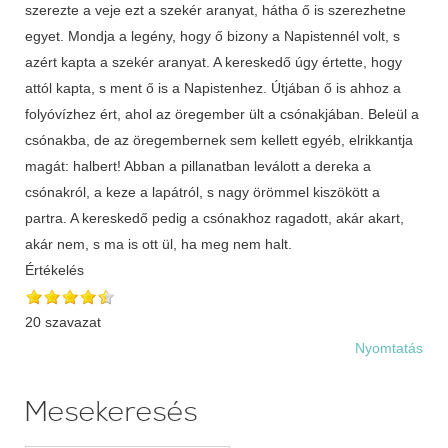
szerezte a veje ezt a szekér aranyat, hátha ő is szerezhetne
egyet. Mondja a legény, hogy ő bizony a Napistennél volt, s
azért kapta a szekér aranyat. A kereskedő úgy értette, hogy
attól kapta, s ment ő is a Napistenhez. Útjában ő is ahhoz a
folyóvízhez ért, ahol az öregember ült a csónakjában. Beleül a
csónakba, de az öregembernek sem kellett egyéb, elrikkantja
magát: halbert! Abban a pillanatban leválott a dereka a
csónakról, a keze a lapátról, s nagy örömmel kiszökött a
partra. A kereskedő pedig a csónakhoz ragadott, akár akart,
akár nem, s ma is ott ül, ha meg nem halt.
Értékelés
20 szavazat
Nyomtatás
Mesekeresés