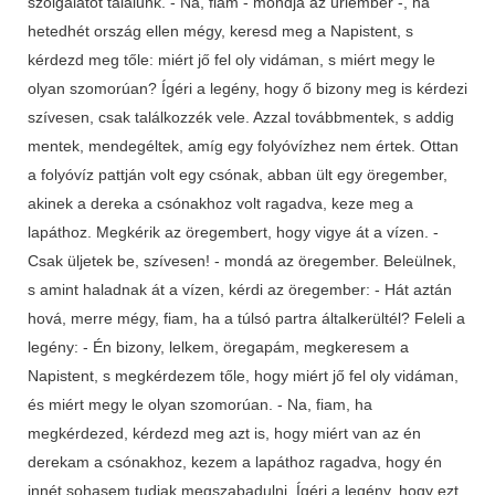
szolgálatot találunk. - Na, fiam - mondja az úriember -, ha
hetedhét ország ellen mégy, keresd meg a Napistent, s
kérdezd meg tőle: miért jő fel oly vidáman, s miért megy le
olyan szomorúan? Ígéri a legény, hogy ő bizony meg is kérdezi
szívesen, csak találkozzék vele. Azzal továbbmentek, s addig
mentek, mendegéltek, amíg egy folyóvízhez nem értek. Ottan
a folyóvíz pattján volt egy csónak, abban ült egy öregember,
akinek a dereka a csónakhoz volt ragadva, keze meg a
lapáthoz. Megkérik az öregembert, hogy vigye át a vízen. -
Csak üljetek be, szívesen! - mondá az öregember. Beleülnek,
s amint haladnak át a vízen, kérdi az öregember: - Hát aztán
hová, merre mégy, fiam, ha a túlsó partra általkerültél? Feleli a
legény: - Én bizony, lelkem, öregapám, megkeresem a
Napistent, s megkérdezem tőle, hogy miért jő fel oly vidáman,
és miért megy le olyan szomorúan. - Na, fiam, ha
megkérdezed, kérdezd meg azt is, hogy miért van az én
derekam a csónakhoz, kezem a lapáthoz ragadva, hogy én
innét sohasem tudjak megszabadulni. Ígéri a legény, hogy ezt