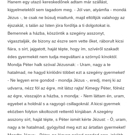
Hanem egy utazó kereskedőnek adtam már szállást,
kigyelmetektől sem tagadom meg. - Jól van, atyámfia - mondá
Jézus -, te csak ne búsulj miattunk, majd eltöltjük valahogy az
éjszakát, s talán az Isten jóra fordítja a ti dolgotokat is.
Bemennek a házba, köszöntik a szegény asszonyt,
vigasztalják, de bizony az észre sem vette őket, ráborult kicsi
fiára, s sírt, jajgatott, haját tépte, hogy ím, szívéről szakadt
édes gyermekét nem tudja megváltani a szörnyű kínoktól.
Mondja Péter halk szóval Jézusnak: - Uram, nagy a te
hatalmad, ne hagyd kínlódni többet ezt a szegény gyermeket!
- Ne legyen erre gondod - mondja Jézus -, eredj, menj ki az
udvarra, nézz föl az égre, mit látsz rajta! Kimegy Péter, fölnéz
az égre, visszajön a házba, s mondja: - Nem láttam én, uram,
egyebet a holdnál s a ragyogó csillagoknál. A kicsi gyermek
eközben folyton sikoltozott rettentő kínjában. A szegény
asszony sírt, haját tépte, s Péter ismét kérte Jézust: - Ó, uram,
nagy a te hatalmad, gyógyítsd meg ezt az ártatlan gyermeket!
Mondta Jézus: - Péter, ne légyen neked gondod erre, inkább