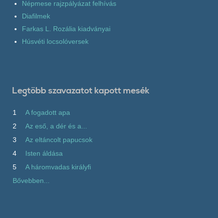
Népmese rajzpályázat felhívás
Diafilmek
Farkas L. Rozália kiadványai
Húsvéti locsolóversek
Legtöbb szavazatot kapott mesék
1
A fogadott apa
2
Az eső, a dér és a...
3
Az eltáncolt papucsok
4
Isten áldása
5
A háromvadas királyfi
Bővebben...