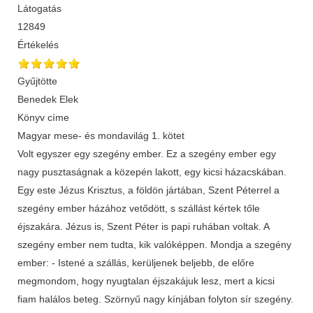
Látogatás
12849
Értékelés
Gyűjtötte
Benedek Elek
Könyv címe
Magyar mese- és mondavilág 1. kötet
Volt egyszer egy szegény ember. Ez a szegény ember egy
nagy pusztaságnak a közepén lakott, egy kicsi házacskában.
Egy este Jézus Krisztus, a földön jártában, Szent Péterrel a
szegény ember házához vetődött, s szállást kértek tőle
éjszakára. Jézus is, Szent Péter is papi ruhában voltak. A
szegény ember nem tudta, kik valóképpen. Mondja a szegény
ember: - Istené a szállás, kerüljenek beljebb, de előre
megmondom, hogy nyugtalan éjszakájuk lesz, mert a kicsi
fiam halálos beteg. Szörnyű nagy kínjában folyton sír szegény.