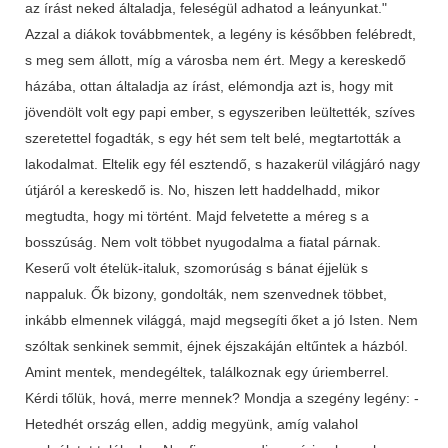
az írást neked általadja, feleségül adhatod a leányunkat."
Azzal a diákok továbbmentek, a legény is későbben felébredt,
s meg sem állott, míg a városba nem ért. Megy a kereskedő
házába, ottan általadja az írást, elémondja azt is, hogy mit
jövendölt volt egy papi ember, s egyszeriben leültették, szíves
szeretettel fogadták, s egy hét sem telt belé, megtartották a
lakodalmat. Eltelik egy fél esztendő, s hazakerül világjáró nagy
útjáról a kereskedő is. No, hiszen lett haddelhadd, mikor
megtudta, hogy mi történt. Majd felvetette a méreg s a
bosszúság. Nem volt többet nyugodalma a fiatal párnak.
Keserű volt ételük-italuk, szomorúság s bánat éjjelük s
nappaluk. Ők bizony, gondolták, nem szenvednek többet,
inkább elmennek világgá, majd megsegíti őket a jó Isten. Nem
szóltak senkinek semmit, éjnek éjszakáján eltűntek a házból.
Amint mentek, mendegéltek, találkoznak egy úriemberrel.
Kérdi tőlük, hová, merre mennek? Mondja a szegény legény: -
Hetedhét ország ellen, addig megyünk, amíg valahol