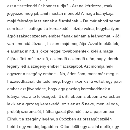
ezt a tisztelendő úr honnét tudja? - Azt ne kérdezze, csak
jegyezze meg jól, amit mostan mondok! A maga leánykája
majd felesége lesz ennek a fiúcskának. - De már abból semmi
sem lesz! - pattogott a kereskedő. - Szép volna, hogyha ilyen
ágrólszakadt szegény ember fiának adnám a leányomat. - Jól
van - mondá Jézus -, hiszen majd meglátja. Azzal lefeküdtek,
elaludtak mind, s jókor reggel továbbmentek, ki-ki a maga
útjára. Telt-múlt az idő, esztendő esztendő után, nagy, derék
legény lett a szegény ember fiacskájából. Azt mondja neki
egyszer a szegény ember: - No, édes fiam, most már meg is
házasodhatnál, de tudd meg, hogy mikor kisfiú voltál, egy papi
ember azt jövendölte, hogy egy gazdag kereskedőnek a
leánya lesz a te feleséged. Itt s itt, ebben s ebben a városban
lakik az a gazdag kereskedő, ez s ez az ő neve, menj el oda,
próbálj szerencsét, hátha igazat jövendölt az a papi ember.
Elindult a szegény legény, s útközben az országút szélén
betért egy vendégfogadóba. Ottan leült egy asztal mellé, egy