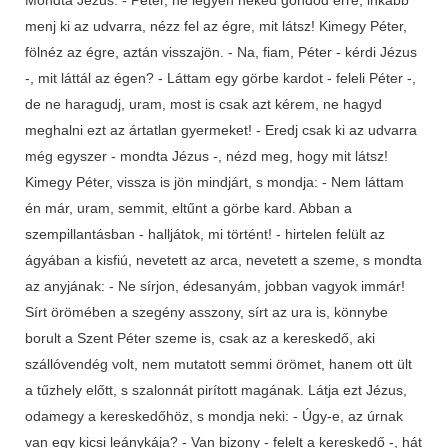
menj ki az udvarra, nézz fel az égre, mit látsz! Kimegy Péter,
fölnéz az égre, aztán visszajön. - Na, fiam, Péter - kérdi Jézus
-, mit láttál az égen? - Láttam egy görbe kardot - feleli Péter -,
de ne haragudj, uram, most is csak azt kérem, ne hagyd
meghalni ezt az ártatlan gyermeket! - Eredj csak ki az udvarra
még egyszer - mondta Jézus -, nézd meg, hogy mit látsz!
Kimegy Péter, vissza is jön mindjárt, s mondja: - Nem láttam
én már, uram, semmit, eltűnt a görbe kard. Abban a
szempillantásban - halljátok, mi történt! - hirtelen felült az
ágyában a kisfiú, nevetett az arca, nevetett a szeme, s mondta
az anyjának: - Ne sírjon, édesanyám, jobban vagyok immár!
Sírt örömében a szegény asszony, sírt az ura is, könnybe
borult a Szent Péter szeme is, csak az a kereskedő, aki
szállóvendég volt, nem mutatott semmi örömet, hanem ott ült
a tűzhely előtt, s szalonnát pirított magának. Látja ezt Jézus,
odamegy a kereskedőhöz, s mondja neki: - Úgy-e, az úrnak
van egy kicsi leánykája? - Van bizony - felelt a kereskedő -, hát