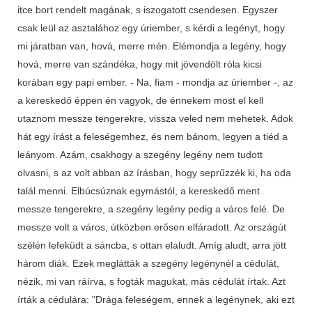
itce bort rendelt magának, s iszogatott csendesen. Egyszer
csak leül az asztalához egy úriember, s kérdi a legényt, hogy
mi járatban van, hová, merre mén. Elémondja a legény, hogy
hová, merre van szándéka, hogy mit jövendölt róla kicsi
korában egy papi ember. - Na, fiam - mondja az úriember -, az
a kereskedő éppen én vagyok, de énnekem most el kell
utaznom messze tengerekre, vissza veled nem mehetek. Adok
hát egy írást a feleségemhez, és nem bánom, legyen a tiéd a
leányom. Azám, csakhogy a szegény legény nem tudott
olvasni, s az volt abban az írásban, hogy seprűzzék ki, ha oda
talál menni. Elbúcsúznak egymástól, a kereskedő ment
messze tengerekre, a szegény legény pedig a város felé. De
messze volt a város, útközben erősen elfáradott. Az országút
szélén lefeküdt a sáncba, s ottan elaludt. Amíg aludt, arra jött
három diák. Ezek meglátták a szegény legénynél a cédulát,
nézik, mi van ráírva, s fogták magukat, más cédulát írtak. Azt
írták a cédulára: "Drága feleségem, ennek a legénynek, aki ezt