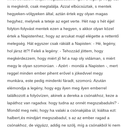
is megkérdi, csak megtalálja. Azzal elbúcsúztak, s mentek
hegyeken-völgyeken által, aztán értek egy olyan magas
hegyhez, melynek a teteje az eget verte. Hét nap s hét éjjel
folyton-folyvást mentek ezen a hegyen, s akkor olyan közel
értek a Napistenhez, hogy az arcukat majd elégette a rettentő
melegség. Hát egyszer csak rákiált a Napisten: - Hé, legény,
hol jársz itt?! Feleli a legény: - Tehozzád jöttem, hogy
megkérdezzem, hogy miért jő fel a nap oly vidáman, s miért
megy le olyan szomorúan. - Azért - mondá a Napisten -, mert
reggel minden ember pihent erővel s jókedvvel megy
munkára, este pedig mindenki fáradt, szomorú. Azután
elémondja a legény, hogy egy ilyen meg ilyen emberrel
találkozott a folyóvízen, akinek a dereka a csónakhoz, keze a
lapáthoz van ragadva: hogy tudna az onnét megszabadulni? -
Mondd meg neki, hogy ha valaki a csónakjába ül, kiáltsa ezt:
halbert,és mindjárt megszabadul, s az az ember ragad a
csónakhoz, de vigyázz, addig ne szólj, míg a csónakból ki nem