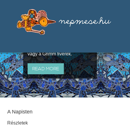
Válogatások a szájhagyomány
útján terjedő elbeszélésekből,
melyeket olyan ismert gyűjtők
állítottak össze, mint Benedek
Elek, Illyés Gyula, Arany László
vagy a Grimm fivérek.
READ MORE
A Napisten
Részletek