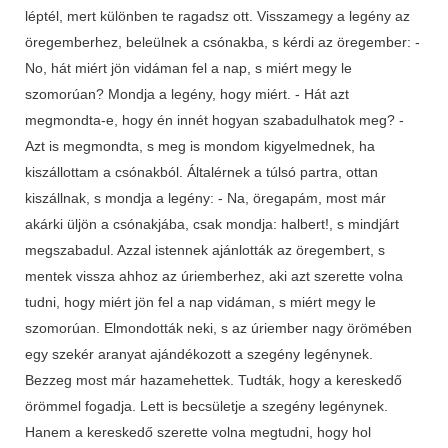
léptél, mert különben te ragadsz ott. Visszamegy a legény az
öregemberhez, beleülnek a csónakba, s kérdi az öregember: -
No, hát miért jön vidáman fel a nap, s miért megy le
szomorúan? Mondja a legény, hogy miért. - Hát azt
megmondta-e, hogy én innét hogyan szabadulhatok meg? -
Azt is megmondta, s meg is mondom kigyelmednek, ha
kiszállottam a csónakból. Általérnek a túlsó partra, ottan
kiszállnak, s mondja a legény: - Na, öregapám, most már
akárki üljön a csónakjába, csak mondja: halbert!, s mindjárt
megszabadul. Azzal istennek ajánlották az öregembert, s
mentek vissza ahhoz az úriemberhez, aki azt szerette volna
tudni, hogy miért jön fel a nap vidáman, s miért megy le
szomorúan. Elmondották neki, s az úriember nagy örömében
egy szekér aranyat ajándékozott a szegény legénynek.
Bezzeg most már hazamehettek. Tudták, hogy a kereskedő
örömmel fogadja. Lett is becsületje a szegény legénynek.
Hanem a kereskedő szerette volna megtudni, hogy hol