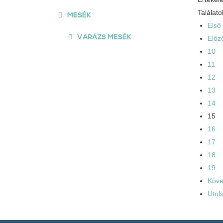
Találato
MESÉK
Első
VARÁZS MESÉK
Előz
10
11
12
13
14
15
16
17
18
19
Köve
Utol