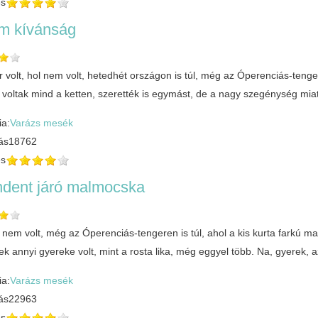
és
m kívánság
 volt, hol nem volt, hetedhét országon is túl, még az Óperenciás-tenge
k voltak mind a ketten, szerették is egymást, de a nagy szegénység mi
ia:
Varázs mesék
ás
18762
és
ndent járó malmocska
l nem volt, még az Óperenciás-tengeren is túl, ahol a kis kurta farkú 
k annyi gyereke volt, mint a rosta lika, még eggyel több. Na, gyerek, a
ia:
Varázs mesék
ás
22963
és