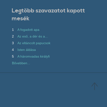
Legtöbb szavazatot kapott
mesék
1
A fogadott apa
2
Az eső, a dér és a...
3
Az eltáncolt papucsok
4
Isten áldása
5
A háromvadas királyfi
Bővebben...