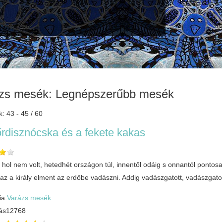
zs mesék: Legnépszerűbb mesék
k: 43 - 45 / 60
rdisznócska és a fekete kakas
, hol nem volt, hetedhét országon túl, innentől odáig s onnantól pontosa
s az a király elment az erdőbe vadászni. Addig vadászgatott, vadászgato
ia:
Varázs mesék
ás
12768