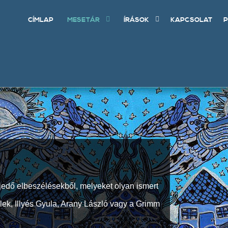
CÍMLAP
MESETÁR
ÍRÁSOK
KAPCSOLAT
P
jedő elbeszélésekből, melyeket olyan ismert
Elek, Illyés Gyula, Arany László vagy a Grimm