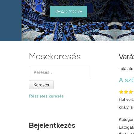
READ MORE
Mesekeresés
Vará
Találato
A sző
Keresés
Részletes keresés
Hol volt
király, 
Kategór
Bejelentkezés
Látogat