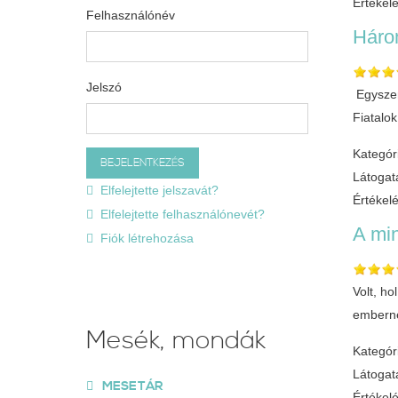
Értékel
Felhasználónév
Háro
Jelszó
Egyszer
Fiatalo
Kategór
Látogat
Elfelejtette jelszavát?
Értékel
Elfelejtette felhasználónevét?
A mi
Fiók létrehozása
Volt, ho
emberne
Mesék, mondák
Kategór
Látogat
MESETÁR
Értékel