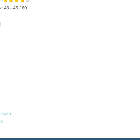
k: 43 - 45 / 60
ő
tkező
só