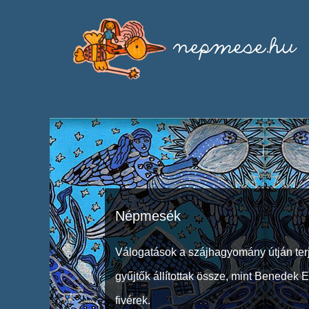
Népmesék
Válogatások a szájhagyomány útján ter
gyűjtők állítottak össze, mint Benedek 
fivérek.