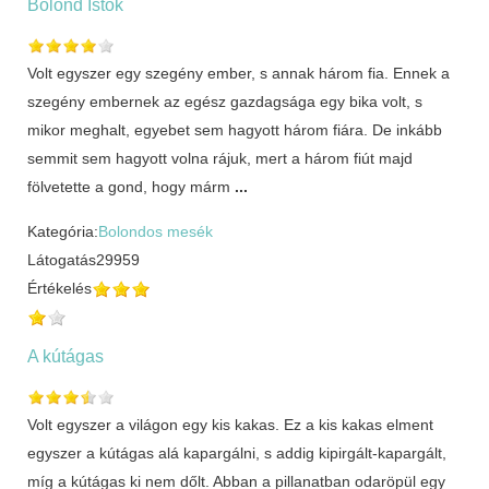
Bolond Istók
Volt egyszer egy szegény ember, s annak három fia. Ennek a
szegény embernek az egész gazdagsága egy bika volt, s
mikor meghalt, egyebet sem hagyott három fiára. De inkább
semmit sem hagyott volna rájuk, mert a három fiút majd
fölvetette a gond, hogy márm
...
Kategória:
Bolondos mesék
Látogatás
29959
Értékelés
A kútágas
Volt egyszer a világon egy kis kakas. Ez a kis kakas elment
egyszer a kútágas alá kapargálni, s addig kipirgált-kapargált,
míg a kútágas ki nem dőlt. Abban a pillanatban odaröpül egy