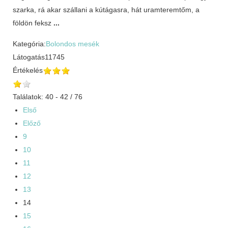
szarka, rá akar szállani a kútágasra, hát uramteremtőm, a
földön feksz
...
Kategória:
Bolondos mesék
Látogatás
11745
Értékelés
Találatok: 40 - 42 / 76
Első
Előző
9
10
11
12
13
14
15