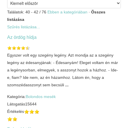
Találatok: 40 - 42 / 76
Ebben a kategóriában
·
Összes
listázása
Szűrés listázása...
Az ördög hídja
Egyszer volt egy szegény legény. Azt mondja az a szegény
legény az édesanyjának: - Édesanyám! Eleget voltam én már
a legénysorban, elmegyek, s asszonyt hozok a házhoz. - Ide-
e, fiam? Ide nem, az én házamhoz. Látom én, hogy a
szomszédasszonyt sem becsüli
...
Kategória:
Bolondos mesék
Látogatás
15644
Értékelés