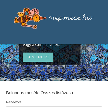
Válogatások a szájhagyomány
útján terjedő elbeszélésekből,
melyeket olyan ismert gyűjtők
állítottak össze, mint Benedek
Elek, Illyés Gyula, Arany László
vagy a Grimm fivérek.
READ MORE
Bolondos mesék: Összes listázása
Rendezve