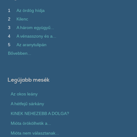
1
Az ördög hídja
2
Kilenc
3
A három együgyű...
4
A vénasszony és a...
5
Az aranytulipán
Bővebben...
Legújabb mesék
Az okos leány
A hétfejű sárkány
KINEK NEHEZEBB A DOLGA?
Mióta örökölhetik a...
Mióta nem választanak...