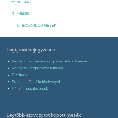
MESETÁR
MESÉK
BOLONDOS MESÉK
Legújabb bejegyzések
Kedvenc népmesém rajzpályázat eredménye
Népmese rajzpályázat felhívás
Diafilmek
Farkas L. Rozália kiadványai
Húsvéti locsolóversek
Legtöbb szavazatot kapott mesék