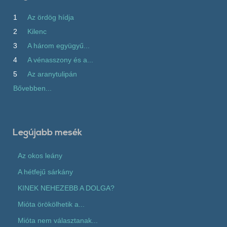
1
Az ördög hídja
2
Kilenc
3
A három együgyű...
4
A vénasszony és a...
5
Az aranytulipán
Bővebben...
Legújabb mesék
Az okos leány
A hétfejű sárkány
KINEK NEHEZEBB A DOLGA?
Mióta örökölhetik a...
Mióta nem választanak...