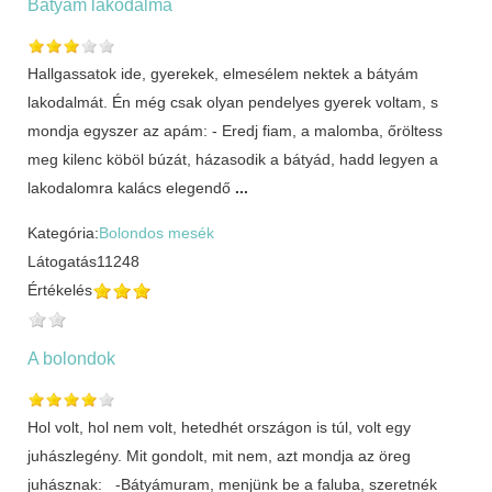
Bátyám lakodalma
Hallgassatok ide, gyerekek, elmesélem nektek a bátyám
lakodalmát. Én még csak olyan pendelyes gyerek voltam, s
mondja egyszer az apám: - Eredj fiam, a malomba, őröltess
meg kilenc köböl búzát, házasodik a bátyád, hadd legyen a
lakodalomra kalács elegendő
...
Kategória:
Bolondos mesék
Látogatás
11248
Értékelés
A bolondok
Hol volt, hol nem volt, hetedhét országon is túl, volt egy
juhászlegény. Mit gondolt, mit nem, azt mondja az öreg
juhásznak: -Bátyámuram, menjünk be a faluba, szeretnék