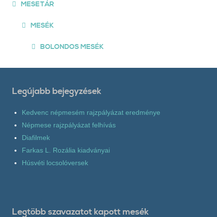
MESETÁR
MESÉK
BOLONDOS MESÉK
Legújabb bejegyzések
Kedvenc népmesém rajzpályázat eredménye
Népmese rajzpályázat felhívás
Diafilmek
Farkas L. Rozália kiadványai
Húsvéti locsolóversek
Legtöbb szavazatot kapott mesék