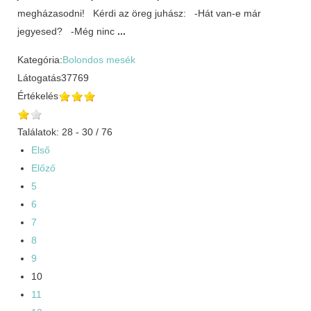
megházasodni! Kérdi az öreg juhász: -Hát van-e már
jegyesed? -Még ninc
...
Kategória:
Bolondos mesék
Látogatás
37769
Értékelés
Találatok: 28 - 30 / 76
Első
Előző
5
6
7
8
9
10
11