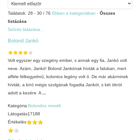
Találatok: 28 - 30 / 76
Ebben a kategóriában
·
Összes
listázása
Szűrés listázása...
Bolond Jankó
Volt egyszer egy szegény ember, s annak egy fia, Jankó volt
neve. Azám, Jankó! Bolond Jankónak hívták a faluban, mert
afféle félkegyelmű, kolontos legény volt ő. De már akárminek
hívták, a bíró mégis szolgának fogadta Jankót, s két ökröt
adott a kezére. A
...
Kategória:
Bolondos mesék
Látogatás
17188
Értékelés