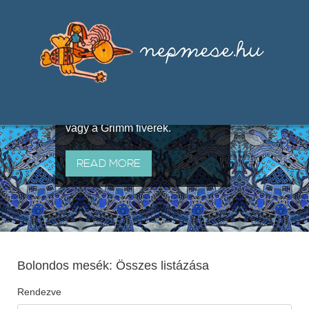
Válogatások a szájhagyomány
útján terjedő elbeszélésekből,
melyeket olyan ismert gyűjtők
állítottak össze, mint Benedek
Elek, Illyés Gyula, Arany László
vagy a Grimm fivérek.
READ MORE
Bolondos mesék: Összes listázása
Rendezve