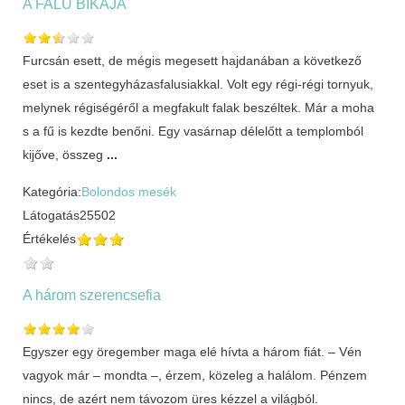
A FALU BIKÁJA
Furcsán esett, de mégis megesett hajdanában a következő
eset is a szentegyházasfalusiakkal. Volt egy régi-régi tornyuk,
melynek régiségéről a megfakult falak beszéltek. Már a moha
s a fű is kezdte benőni. Egy vasárnap délelőtt a templomból
kijőve, összeg
...
Kategória:
Bolondos mesék
Látogatás
25502
Értékelés
A három szerencsefia
Egyszer egy öregember maga elé hívta a három fiát. – Vén
vagyok már – mondta –, érzem, közeleg a halálom. Pénzem
nincs, de azért nem távozom üres kézzel a világból.