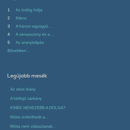
1
Az ördög hídja
2
Kilenc
3
A három együgyű...
4
A vénasszony és a...
5
Az aranytulipán
Bővebben...
Legújabb mesék
Az okos leány
A hétfejű sárkány
KINEK NEHEZEBB A DOLGA?
Mióta örökölhetik a...
Mióta nem választanak...