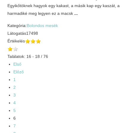
Egyikőtöknek hagyok egy kakast, a másik kap egy kaszát, a
harmadiké meg legyen ez a macsk
...
Kategória:
Bolondos mesék
Látogatás
17498
Értékelés
Találatok: 16 - 18 / 76
Első
Előző
1
2
3
4
5
6
7