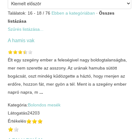
Találatok: 16 - 18 / 76
Ebben a kategóriában
·
Összes
listázása
Szűrés listázása...
A hamis vak
Élt egy szegény ember a feleségivel nagy boldogtalanságba,
mer nem szerette az asszony. Az urának hamuba sütött
bogácsát, oszt mindég kűdözgette a háztó, hogy rnenjen az
erdőre, hozzon fát, mer gyön a tél. Ment is a szegény ember
napró napra, m
...
Kategória:
Bolondos mesék
Látogatás
24203
Értékelés