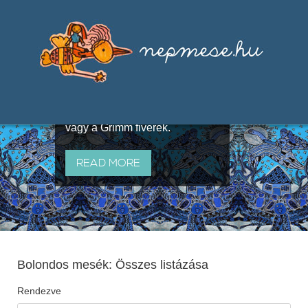
Válogatások a szájhagyomány
útján terjedő elbeszélésekből,
melyeket olyan ismert gyűjtők
állítottak össze, mint Benedek
Elek, Illyés Gyula, Arany László
vagy a Grimm fivérek.
READ MORE
Bolondos mesék: Összes listázása
Rendezve