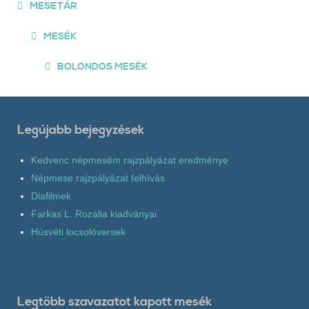
MESETÁR
MESÉK
BOLONDOS MESÉK
Legújabb bejegyzések
Kedvenc népmesém rajzpályázat eredménye
Népmese rajzpályázat felhívás
Diafilmek
Farkas L. Rozália kiadványai
Húsvéti locsolóversek
Legtöbb szavazatot kapott mesék