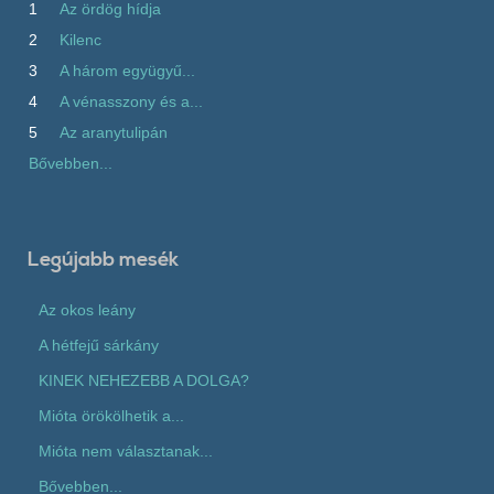
1
Az ördög hídja
2
Kilenc
3
A három együgyű...
4
A vénasszony és a...
5
Az aranytulipán
Bővebben...
Legújabb mesék
Az okos leány
A hétfejű sárkány
KINEK NEHEZEBB A DOLGA?
Mióta örökölhetik a...
Mióta nem választanak...
Bővebben...