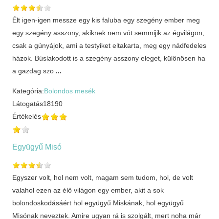
Élt igen-igen messze egy kis faluba egy szegény ember meg
egy szegény asszony, akiknek nem vót semmijik az égvilágon,
csak a gúnyájok, ami a testyiket eltakarta, meg egy nádfedeles
házok. Búslakodott is a szegény asszony eleget, különösen ha
a gazdag szo
...
Kategória:
Bolondos mesék
Látogatás
18190
Értékelés
Együgyű Misó
Egyszer volt, hol nem volt, magam sem tudom, hol, de volt
valahol ezen az élő világon egy ember, akit a sok
bolondoskodásáért hol együgyű Miskának, hol együgyű
Misónak neveztek. Amire ugyan rá is szolgált, mert noha már