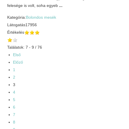
felesége is volt, soha egyeb
...
Kategória:
Bolondos mesék
Látogatás
17956
Értékelés
Találatok: 7 - 9 / 76
Első
Előző
1
2
3
4
5
6
7
8