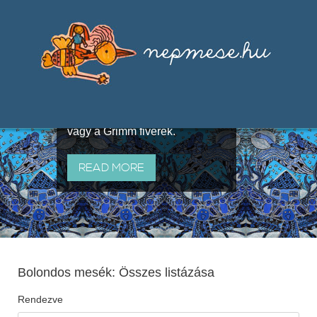
Válogatások a szájhagyomány
útján terjedő elbeszélésekből,
melyeket olyan ismert gyűjtők
állítottak össze, mint Benedek
Elek, Illyés Gyula, Arany László
vagy a Grimm fivérek.
READ MORE
Bolondos mesék: Összes listázása
Rendezve