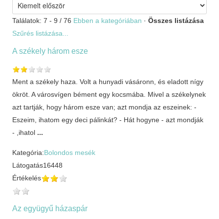
Találatok: 7 - 9 / 76
Ebben a kategóriában
·
Összes listázása
Szűrés listázása...
A székely három esze
Ment a székely haza. Volt a hunyadi vásáronn, és eladott nígy
ökröt. A városvígen bément egy kocsmába. Mivel a székelynek
azt tartják, hogy három esze van; azt mondja az eszeinek: -
Eszeim, ihatom egy deci pálinkát? - Hát hogyne - azt mondják
- ,ihatol
...
Kategória:
Bolondos mesék
Látogatás
16448
Értékelés
Az együgyű házaspár