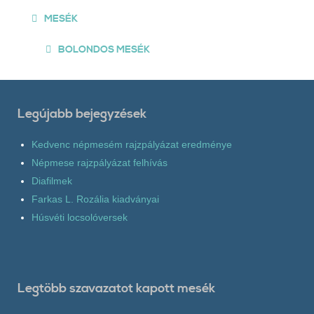
MESÉK
BOLONDOS MESÉK
Legújabb bejegyzések
Kedvenc népmesém rajzpályázat eredménye
Népmese rajzpályázat felhívás
Diafilmek
Farkas L. Rozália kiadványai
Húsvéti locsolóversek
Legtöbb szavazatot kapott mesék