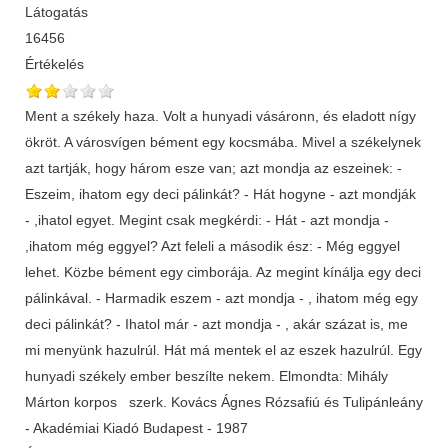
Látogatás
16456
Értékelés
Ment a székely haza. Volt a hunyadi vásáronn, és eladott nígy
ökröt. A városvígen bément egy kocsmába. Mivel a székelynek
azt tartják, hogy három esze van; azt mondja az eszeinek: -
Eszeim, ihatom egy deci pálinkát? - Hát hogyne - azt mondják
- ,ihatol egyet. Megint csak megkérdi: - Hát - azt mondja -
,ihatom még eggyel? Azt feleli a második ész: - Még eggyel
lehet. Közbe bément egy cimborája. Az megint kínálja egy deci
pálinkával. - Harmadik eszem - azt mondja - , ihatom még egy
deci pálinkát? - Ihatol már - azt mondja - , akár százat is, me
mi menyünk hazulrúl. Hát má mentek el az eszek hazulrúl. Egy
hunyadi székely ember beszílte nekem. Elmondta: Mihály
Márton korpos szerk. Kovács Ágnes Rózsafiú és Tulipánleány
- Akadémiai Kiadó Budapest - 1987