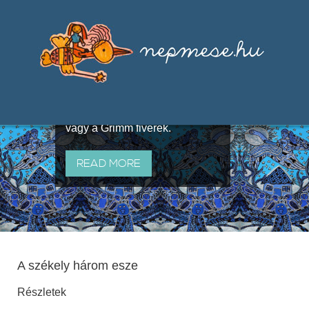
Válogatások a szájhagyomány
útján terjedő elbeszélésekből,
melyeket olyan ismert gyűjtők
állítottak össze, mint Benedek
Elek, Illyés Gyula, Arany László
vagy a Grimm fivérek.
READ MORE
A székely három esze
Részletek