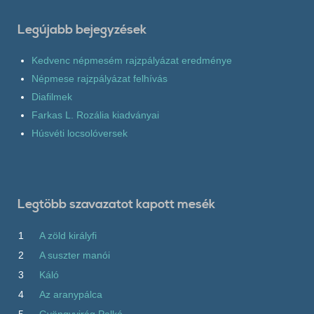
Legújabb bejegyzések
Kedvenc népmesém rajzpályázat eredménye
Népmese rajzpályázat felhívás
Diafilmek
Farkas L. Rozália kiadványai
Húsvéti locsolóversek
Legtöbb szavazatot kapott mesék
1
A zöld királyfi
2
A suszter manói
3
Káló
4
Az aranypálca
5
Gyöngyvirág Palkó