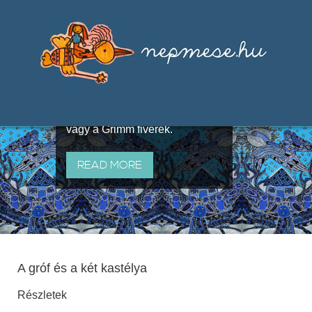
Válogatások a szájhagyomány
útján terjedő elbeszélésekből,
melyeket olyan ismert gyűjtők
állítottak össze, mint Benedek
Elek, Illyés Gyula, Arany László
vagy a Grimm fivérek.
READ MORE
A gróf és a két kastélya
Részletek