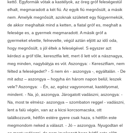
kettő. Egyformák vótak a kastélyok, az öreg gróf feleségestül
elhalt, megmaradott a két fiú. Az egyik fiú megnősült, a másik
nem. Amelyik megnősült, azoknak született egy fiúgyermekük,
de akkor meghaltak mind a ketten, a fiatal gróf es, meghalt a
felesége es, a gyermek megmaradott. A másik gróf a
gyermeket elvette, felnevelte, végül aztán eljött az idő oda,
hogy megnősült, s jól éltek a feleségével. S egyszer azt
kérdezi a gróf tőle, keresztfia lett, mert ő lett vót a násznagya,
meg minden, nagybátyja es vót. Aszongya: - Keresztfiam, nem
félted a feleségedet? - S nem én - aszongya -, egyáltalán. - De
mit adsz – aszongya – hogyha én három napon belül, leszek
vele? Aszongya: - Én, az, egész vagyonomat, kastélyomat,
mindent. - Na, jó, aszongya. Járogatott vadászni, aszongya: -
Na, most te elmész- aszongya – szombaton reggel - vadászni,
lent a falú végén, van az a kicsi korcsomacska, ott
találkozzunk, hétfőn estére gyere csak haza, s hétfőn este
megmondom neked a választ. - Jó – aszongya. Nyugodtan el
es ment vadászni, de nem igyekezett haza hétfő este előtt.