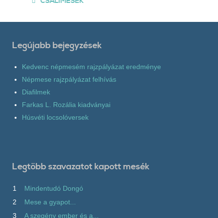
CSALIMESÉK
Legújabb bejegyzések
Kedvenc népmesém rajzpályázat eredménye
Népmese rajzpályázat felhívás
Diafilmek
Farkas L. Rozália kiadványai
Húsvéti locsolóversek
Legtöbb szavazatot kapott mesék
1
Mindentudó Dongó
2
Mese a gyapot...
3
A szegény ember és a...