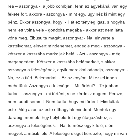
reá – aszongya -, a jobb combján, fenn az ágyékánál van egy
fekete folt, akkora - aszongya - mint egy, úgy néz ki mint egy
pénz. Ekkor aszongya, hogy: - Hát ez tényleg igaz, s hogyha
nem lett volna vele - gondolta magába - akkor azt nem látta
vóna meg. Elbúsulta magát, aszongya: - Na, elnyerte a
kastélyomat, elnyert mindenemet, engedje meg - aszongya -
kétszer a kasszába markoljak belé. - Azt - aszongya - még
megengedem. Kétszer a kasszába belémarkolt, s akkor
aszongya a feleségének, egyik marokkal odaadja, aszongya: -
Na, ez a tiéd. Belemarkol: - Ez az enyém. Mi ezzel innen
mehetünk. Aszongya a felesége: - Mi történt? - Te jobban
tudod – aszongya - mi történt, s ne kérdezz engem. Persze,
nem tudott semmit. Nem tudta, hogy mi történt. Elindultak
este. Még azon az este otthagytak mindent. Mentek egy
darabig, mentek. Egy helyt elértet egy útágazáshoz, s
aszongya a feleségének. - Na, te mész egyik felé, s én
megyek a másik felé. A felesége eleget kérdezte, hogy mi van