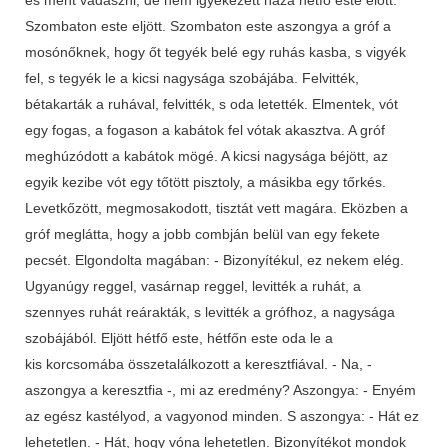
Szombaton este eljött. Szombaton este aszongya a gróf a
mosónőknek, hogy őt tegyék belé egy ruhás kasba, s vigyék
fel, s tegyék le a kicsi nagysága szobájába. Felvitték,
bétakarták a ruhával, felvitték, s oda letették. Elmentek, vót
egy fogas, a fogason a kabátok fel vótak akasztva. A gróf
meghúzódott a kabátok mögé. A kicsi nagysága béjött, az
egyik kezibe vót egy tőtött pisztoly, a másikba egy tőrkés.
Levetkőzött, megmosakodott, tisztát vett magára. Eközben a
gróf meglátta, hogy a jobb combján belül van egy fekete
pecsét. Elgondolta magában: - Bizonyítékul, ez nekem elég.
Ugyanúgy reggel, vasárnap reggel, levitték a ruhát, a
szennyes ruhát reárakták, s levitték a grófhoz, a nagysága
szobájából. Eljött hétfő este, hétfőn este oda le a
kis korcsomába összetalálkozott a keresztfiával. - Na, -
aszongya a keresztfia -, mi az eredmény? Aszongya: - Enyém
az egész kastélyod, a vagyonod minden. S aszongya: - Hát ez
lehetetlen. - Hát, hogy vóna lehetetlen. Bizonyítékot mondok