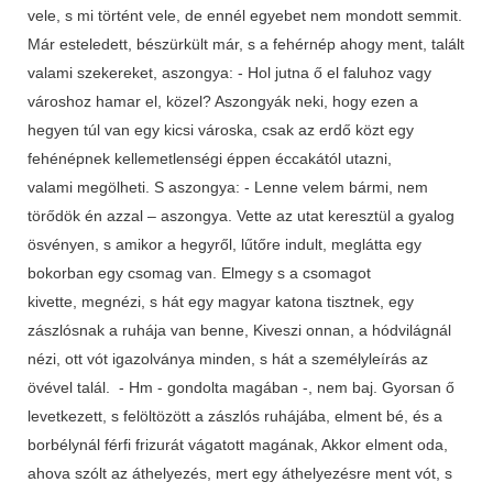
vele, s mi történt vele, de ennél egyebet nem mondott semmit.
Már esteledett, bészürkült már, s a fehérnép ahogy ment, talált
valami szekereket, aszongya: - Hol jutna ő el faluhoz vagy
városhoz hamar el, közel? Aszongyák neki, hogy ezen a
hegyen túl van egy kicsi városka, csak az erdő közt egy
fehénépnek kellemetlenségi éppen éccakától utazni,
valami megölheti. S aszongya: - Lenne velem bármi, nem
törődök én azzal – aszongya. Vette az utat keresztül a gyalog
ösvényen, s amikor a hegyről, lűtőre indult, meglátta egy
bokorban egy csomag van. Elmegy s a csomagot
kivette, megnézi, s hát egy magyar katona tisztnek, egy
zászlósnak a ruhája van benne, Kiveszi onnan, a hódvilágnál
nézi, ott vót igazolványa minden, s hát a személyleírás az
övével talál. - Hm - gondolta magában -, nem baj. Gyorsan ő
levetkezett, s felöltözött a zászlós ruhájába, elment bé, és a
borbélynál férfi frizurát vágatott magának, Akkor elment oda,
ahova szólt az áthelyezés, mert egy áthelyezésre ment vót, s