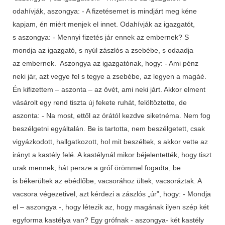
odahívják, aszongya: - A fizetésemet is mindjárt meg kéne
kapjam, én miért menjek el innet. Odahívják az igazgatót,
s aszongya: - Mennyi fizetés jár ennek az embernek? S
mondja az igazgató, s nyúl zászlós a zsebébe, s odaadja
az embernek. Aszongya az igazgatónak, hogy: - Ami pénz
neki jár, azt vegye fel s tegye a zsebébe, az legyen a magáé.
Én kifizettem – aszonta – az övét, ami neki járt. Akkor elment
vásárolt egy rend tiszta új fekete ruhát, felöltöztette, de
aszonta: - Na most, ettől az órától kezdve siketnéma. Nem fog
beszélgetni egyáltalán. Be is tartotta, nem beszélgetett, csak
vigyázkodott, hallgatkozott, hol mit beszéltek, s akkor vette az
irányt a kastély felé. A kastélynál mikor béjelentették, hogy tiszt
urak mennek, hát persze a gróf örömmel fogadta, be
is békerültek az ebédlőbe, vacsorához ültek, vacsoráztak. A
vacsora végezetivel, azt kérdezi a zászlós „úr”, hogy: - Mondja
el – aszongya -, hogy létezik az, hogy magának ilyen szép két
egyforma kastélya van? Egy grófnak - aszongya- két kastély