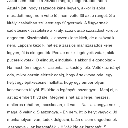
Akkor sem tette le a ziszlósi rangot, megmaradott abba.
Azután jött, hogy százados kéne legyen, akkor is abba
maradott meg, nem vette föl, nem vette föl azt e rangot. S a
királyi családban született egy fiúgyermek. A fiúgyermek
születésinek tiszteletire a király, száz darab századost körútra
engedem. Kiszámolták, kilencvenkilenc kitelt, de a századik
nem. Lapozni kezdik, hát ez a zászlós már százados kéne
legyen, őt is elengedték. Persze nekik legényeik vótak, akik
pucereik vótak. Ő elindult, elindultak, s akkor ő elgondolta: -
Na most, én megyek - aszonta - a kastély felé. Vették az irányt
oda, mikor osztán elértek odáig, hogy értek vóna oda, egy
helyt egy építkezésnél hallotta, hogy egy ember olyan
keservesen fütyöl. Elküldte a legényét, aszongya: - Menj el, s
azt az embert hívd ide. Megyen s hát az ő férje, meszes,
malteros ruhában, mocskosan, ott van. - Na - aszongya neki -,
maga jő velünk. S aszongya. - Én nem. Itt jó helyt vagyok. Jó
munkahelyem van, tudok dolgozni, talán el sem engednének –
aszongya -, az igazgatóék. - Hívják ide az igazgatót. S