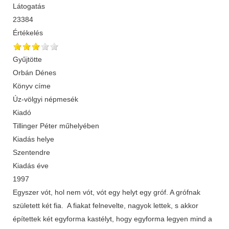
Látogatás
23384
Értékelés
Gyűjtötte
Orbán Dénes
Könyv címe
Úz-völgyi népmesék
Kiadó
Tillinger Péter műhelyében
Kiadás helye
Szentendre
Kiadás éve
1997
Egyszer vót, hol nem vót, vót egy helyt egy gróf. A grófnak
született két fia. A fiakat felnevelte, nagyok lettek, s akkor
építettek két egyforma kastélyt, hogy egyforma legyen mind a