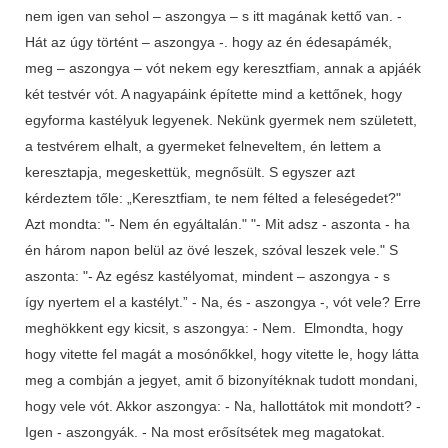
nem igen van sehol – aszongya – s itt magának kettő van. -
Hát az úgy történt – aszongya -. hogy az én édesapámék,
meg – aszongya – vót nekem egy keresztfiam, annak a apjáék
két testvér vót. A nagyapáink építette mind a kettőnek, hogy
egyforma kastélyuk legyenek. Nekünk gyermek nem született,
a testvérem elhalt, a gyermeket felneveltem, én lettem a
keresztapja, megeskettük, megnősült. S egyszer azt
kérdeztem tőle: „Keresztfiam, te nem félted a feleségedet?"
Azt mondta: "- Nem én egyáltalán." "- Mit adsz - aszonta - ha
én három napon belül az övé leszek, szóval leszek vele." S
aszonta: "- Az egész kastélyomat, mindent – aszongya - s
így nyertem el a kastélyt.” - Na, és - aszongya -, vót vele? Erre
meghökkent egy kicsit, s aszongya: - Nem. Elmondta, hogy
hogy vitette fel magát a mosónőkkel, hogy vitette le, hogy látta
meg a combján a jegyet, amit ő bizonyítéknak tudott mondani,
hogy vele vót. Akkor aszongya: - Na, hallottátok mit mondott? -
Igen - aszongyák. - Na most erősítsétek meg magatokat.