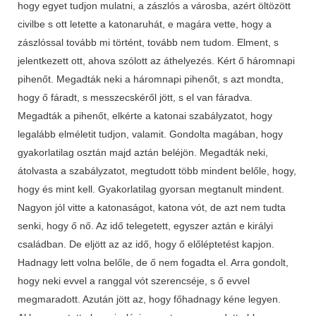
hogy egyet tudjon mulatni, a zászlós a városba, azért öltözött
civilbe s ott letette a katonaruhát, e magára vette, hogy a
zászlóssal tovább mi történt, tovább nem tudom. Elment, s
jelentkezett ott, ahova szólott az áthelyezés. Kért ő háromnapi
pihenőt. Megadták neki a háromnapi pihenőt, s azt mondta,
hogy ő fáradt, s messzecskéről jött, s el van fáradva.
Megadták a pihenőt, elkérte a katonai szabályzatot, hogy
legalább elméletit tudjon, valamit. Gondolta magában, hogy
gyakorlatilag osztán majd aztán beléjön. Megadták neki,
átolvasta a szabályzatot, megtudott több mindent belőle, hogy,
hogy és mint kell. Gyakorlatilag gyorsan megtanult mindent.
Nagyon jól vitte a katonaságot, katona vót, de azt nem tudta
senki, hogy ő nő. Az idő telegetett, egyszer aztán e királyi
családban. De eljött az az idő, hogy ő előléptetést kapjon.
Hadnagy lett volna belőle, de ő nem fogadta el. Arra gondolt,
hogy neki evvel a ranggal vót szerencséje, s ő evvel
megmaradott. Azután jött az, hogy főhadnagy kéne legyen.