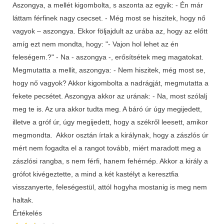
Aszongya, a mellét kigombolta, s aszonta az egyik: - Én már
láttam férfinek nagy csecset. - Még most se hiszitek, hogy nő
vagyok – aszongya. Ekkor följajdult az urába az, hogy az előtt
amíg ezt nem mondta, hogy: "- Vajon hol lehet az én
feleségem.?" - Na - aszongya -, erősítsétek meg magatokat.
Megmutatta a mellit, aszongya: - Nem hiszitek, még most se,
hogy nő vagyok? Akkor kigombolta a nadrágját, megmutatta a
fekete pecsétet. Aszongya akkor az urának: - Na, most szólalj
meg te is. Az ura akkor tudta meg. A báró úr úgy megijedett,
illetve a gróf úr, úgy megijedett, hogy a székről leesett, amikor
megmondta. Akkor osztán írtak a királynak, hogy a zászlós úr
mért nem fogadta el a rangot tovább, miért maradott meg a
zászlósi rangba, s nem férfi, hanem fehérnép. Akkor a király a
grófot kivégeztette, a mind a két kastélyt a keresztfia
visszanyerte, feleségestül, attól hogyha mostanig is meg nem
haltak.
Értékelés