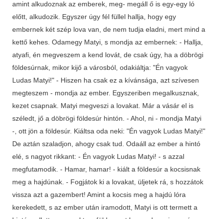
amint alkudoznak az emberek, meg- megáll ő is egy-egy ló
előtt, alkudozik. Egyszer úgy fél füllel hallja, hogy egy
embernek két szép lova van, de nem tudja eladni, mert mind a
kettő kehes. Odamegy Matyi, s mondja az embernek: - Hallja,
atyafi, én megveszem a kend lovát, de csak úgy, ha a döbrögi
földesúrnak, mikor kijő a városból, odakiáltja: "Én vagyok
Ludas Matyi!" - Hiszen ha csak ez a kívánsága, azt szívesen
megteszem - mondja az ember. Egyszeriben megalkusznak,
kezet csapnak. Matyi megveszi a lovakat. Már a vásár el is
széledt, jő a döbrögi földesúr hintón. - Ahol, ni - mondja Matyi
-, ott jön a földesúr. Kiáltsa oda neki: "Én vagyok Ludas Matyi!"
De aztán szaladjon, ahogy csak tud. Odaáll az ember a hintó
elé, s nagyot rikkant: - Én vagyok Ludas Matyi! - s azzal
megfutamodik. - Hamar, hamar! - kiált a földesúr a kocsisnak
meg a hajdúnak. - Fogjátok ki a lovakat, üljetek rá, s hozzátok
vissza azt a gazembert! Amint a kocsis meg a hajdú lóra
kerekedett, s az ember után iramodott, Matyi is ott termett a