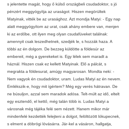
s jelentette magát, hogy ő külső országbeli csudadoktor, s jó
pénzért meggyógyítja az uraságot. Hiszen megörültek
Matyinak, vitték be az urasághoz. Azt mondja Matyi: - Egy nap
alatt meggyógyítom az urat, csak ahány embere van, menjen
ki az erdőbe, ott ilyen meg olyan csudafüveket találnak:
amennyit csak leszedhetnek, szedjék le, s hozzák haza. A
többi az én dolgom. De bezzeg küldötte a földesúr az
embereit, még a gyerekeket is. Egy lélek sem maradt a
háznál. Hiszen csak ez kellett Matyinak. Elő a pálcát, s
megrakta a földesurat, amúgy magyarosan. Mondta neki: -
Nem vagyok én csudadoktor, uram. Ludas Matyi az én nevem.
Emlékszik-e, hogy mit ígértem? Még egy verés hátravan. De
ne búsuljon, azzal sem maradok adósa. Telt-múlt az idő, eltelt
egy esztendő, el kettő, még talán több is. Ludas Matyi a
városnak még tájéka felé sem nézett. Hanem mikor már
mindenfelé kezdették felejteni a dolgot, felöltözött lókupecnek,
s elment a döbrögi lóvásárra. Jár-kel a vásáron, hallgatja,