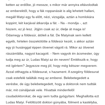
ketten az erdőbe, jó messze, s mikor már annyira eltávolodtak
az emberektől, hogy a fák roppanását is alig lehetett hallani,
megáll Matyi egy fa előtt, nézi, vizsgálja, aztán a homlokára
koppint, két karjával átkarolja a fát. - Na - mondja -, azt
hiszem, ez jó lesz. Jöjjön csak az úr, ölelje át maga is!
Odamegy a földesúr, átöleli a fát. De Matyinak sem kellett
egyéb, hirtelen összekötötte a földesúr kezét, s akkor aztán
egy jó husánggal éppen ötvenet vágott rá. Mikor az ötvenet
rászámlálta, nagyot kacagott. - Nem vagyok én ácsmester, úgy
tudja meg az úr, Ludas Matyi az én nevem! Emlékszik-e, hogy
mit ígértem? Jegyezze meg jól, hogy még kétszer megverem.
Azzal otthagyta a földesurat, s hazament. A szegény földesurat
csak estefelé találták meg az emberei. Belebetegedett a
verésbe, de úgy belebetegedett, hogy a doktorok nem tudták
már, mit csináljanak vele. Hívattak mindenfelől
csudadoktorokat, de egy sem tudta gyógyítani. Meghallotta ezt
Ludas Matyi. Felöltözött doktori gúnyába, fölment a kastélyba,