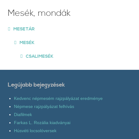
Mesék, mondák
MESETÁR
MESÉK
CSALIMESÉK
Legújabb bejegyzések
Kedvenc népmesém rajzpályázat eredménye
Népmese rajzpályázat felhívás
Diafilmek
Farkas L. Rozália kiadványai
Húsvéti locsolóversek