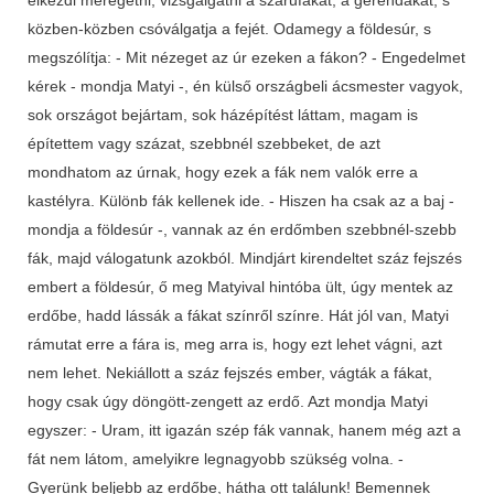
közben-közben csóválgatja a fejét. Odamegy a földesúr, s
megszólítja: - Mit nézeget az úr ezeken a fákon? - Engedelmet
kérek - mondja Matyi -, én külső országbeli ácsmester vagyok,
sok országot bejártam, sok házépítést láttam, magam is
építettem vagy százat, szebbnél szebbeket, de azt
mondhatom az úrnak, hogy ezek a fák nem valók erre a
kastélyra. Különb fák kellenek ide. - Hiszen ha csak az a baj -
mondja a földesúr -, vannak az én erdőmben szebbnél-szebb
fák, majd válogatunk azokból. Mindjárt kirendeltet száz fejszés
embert a földesúr, ő meg Matyival hintóba ült, úgy mentek az
erdőbe, hadd lássák a fákat színről színre. Hát jól van, Matyi
rámutat erre a fára is, meg arra is, hogy ezt lehet vágni, azt
nem lehet. Nekiállott a száz fejszés ember, vágták a fákat,
hogy csak úgy döngött-zengett az erdő. Azt mondja Matyi
egyszer: - Uram, itt igazán szép fák vannak, hanem még azt a
fát nem látom, amelyikre legnagyobb szükség volna. -
Gyerünk beljebb az erdőbe, hátha ott találunk! Bemennek