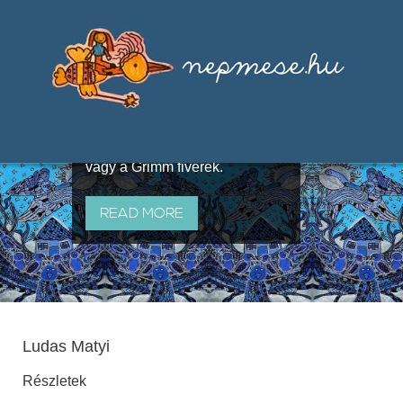
Válogatások a szájhagyomány
útján terjedő elbeszélésekből,
melyeket olyan ismert gyűjtők
állítottak össze, mint Benedek
Elek, Illyés Gyula, Arany László
vagy a Grimm fivérek.
READ MORE
Ludas Matyi
Részletek