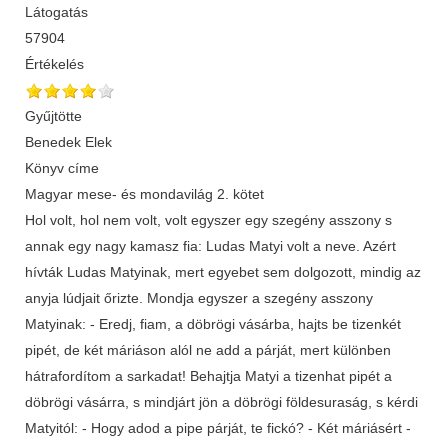
Látogatás
57904
Értékelés
Gyűjtötte
Benedek Elek
Könyv címe
Magyar mese- és mondavilág 2. kötet
Hol volt, hol nem volt, volt egyszer egy szegény asszony s
annak egy nagy kamasz fia: Ludas Matyi volt a neve. Azért
hívták Ludas Matyinak, mert egyebet sem dolgozott, mindig az
anyja lúdjait őrizte. Mondja egyszer a szegény asszony
Matyinak: - Eredj, fiam, a döbrögi vásárba, hajts be tizenkét
pipét, de két máriáson alól ne add a párját, mert különben
hátrafordítom a sarkadat! Behajtja Matyi a tizenhat pipét a
döbrögi vásárra, s mindjárt jön a döbrögi földesuraság, s kérdi
Matyitól: - Hogy adod a pipe párját, te fickó? - Két máriásért -