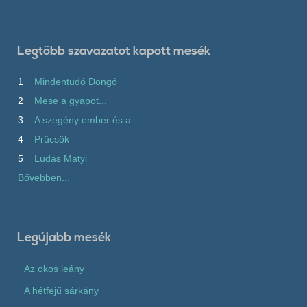
Legtöbb szavazatot kapott mesék
1
Mindentudó Dongó
2
Mese a gyapot...
3
A szegény ember és a...
4
Prücsök
5
Ludas Matyi
Bővebben...
Legújabb mesék
Az okos leány
A hétfejű sárkány