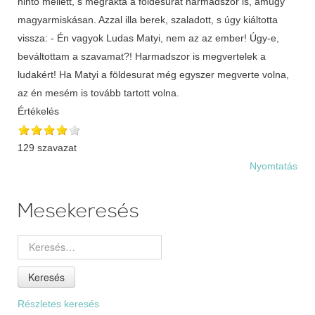
hintó mellett, s megrakta a földesurat harmadszor is, amúgy
magyarmiskásan. Azzal illa berek, szaladott, s úgy kiáltotta
vissza: - Én vagyok Ludas Matyi, nem az az ember! Úgy-e,
beváltottam a szavamat?! Harmadszor is megvertelek a
ludakért! Ha Matyi a földesurat még egyszer megverte volna,
az én mesém is tovább tartott volna.
Értékelés
129 szavazat
Nyomtatás
Mesekeresés
Keresés
Részletes keresés