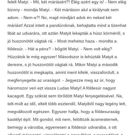
felelt Matyi. - Mit, két máriásért?! Elég azért egy is! - Nem elég
bizony - mondja Matyi. - Két máriáson alul a királynak sem
adom. - Nem-e?! No, majd mindjárt adok én neked két
máriást! Azzal intett a pandúroknak, behajtatta mind a tizenhat
libát az udvarára, ott aztán Matyit lekapták a húsz körméről, s
jó huszonötöt vágtak rá. - Most mehetsz haza - mondta a
földesúr. - Hát a pénz? - bőgött Matyi. - Nem volt elég?
Húzzátok le még egyszer! Másodszor is lehúzták Matyit a
deresre, s jó huszonötöt vágtak rá. Mikor Matyi a második
huszonötöt is megkapta, amint ment kifelé, visszafordult, s
megfenyegette az uraságot: - Jegyezze meg az úr, hogy
háromszor veri ezt vissza Ludas Matyi! A földesúr nagyot
kacagott. Egy szikrát sem törődött Matyi fenyegetésével. Na,
telt-múlt az idő, eltelt több esztendő, Matyiből nagy legény lett,
megváltozott egészen. Egyszer hallja, hogy a földesuraság
kastélyt épít. Mit gondol, mit nem, felöltözik ácsmesternek,
bemegy a városba, egyenesen a földesúr udvarába, s ott
elkezdi méregetni, vizsgálgatni a szarufákat, a gerendákat, s