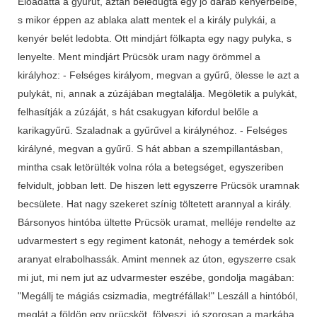
Előadatta a gyűrűt, aztán beledugta egy jó darab kenyérbélbe,
s mikor éppen az ablaka alatt mentek el a király pulykái, a
kenyér belét ledobta. Ott mindjárt fölkapta egy nagy pulyka, s
lenyelte. Ment mindjárt Prücsök uram nagy örömmel a
királyhoz: - Felséges királyom, megvan a gyűrű, ölesse le azt a
pulykát, ni, annak a zúzájában megtalálja. Megöletik a pulykát,
felhasítják a zúzáját, s hát csakugyan kifordul belőle a
karikagyűrű. Szaladnak a gyűrűvel a királynéhoz. - Felséges
királyné, megvan a gyűrű. S hát abban a szempillantásban,
mintha csak letörülték volna róla a betegséget, egyszeriben
felvidult, jobban lett. De hiszen lett egyszerre Prücsök uramnak
becsülete. Hat nagy szekeret színig töltetett arannyal a király.
Bársonyos hintóba ültette Prücsök uramat, melléje rendelte az
udvarmestert s egy regiment katonát, nehogy a temérdek sok
aranyat elrabolhassák. Amint mennek az úton, egyszerre csak
mi jut, mi nem jut az udvarmester eszébe, gondolja magában:
"Megállj te mágiás csizmadia, megtréfállak!" Leszáll a hintóból,
meglát a földön egy prücsköt, fölveszi, jó szorosan a markába