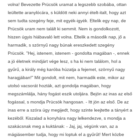
volna! Bevezette Prücsök uramat a legszebb szobába, ottan
leültette aranylócára, s küldött neki annyi ételt-italt, hogy azt
sem tudta szegény feje, mit egyék-igyék. Eltelik egy nap, de
Prücsök uram nem talált ki semmit. Nem is gondolkozott,
hiszen úgyis hiábavaló lett volna. Eltelik a második nap, jő a
harmadik, s szörnyű nagy búnak ereszkedett szegény
Prücsök. "Hej, istenem, istenem - gondolta magában -, ennek
a jó életnek mindjárt vége lesz, s ha ki nem találom, hol a
gyűrű, a király még karóba húzatja a fejemet, szörnyű nagy
haragjában!" Mit gondolt, mit nem, harmadik este, mikor az
utolsó vacsorát hozták, azt gondolja magában, hogy
megszámlálja, hány fogást eszik utoljára. Bejön az inas az első
fogással, s mondja Prücsök hangosan. - Itt jön az első. De az
inas erre a szóra úgy megijedt, hogy szinte leejtette a tányért a
kezéből. Kiszalad a konyhára nagy lelkendezve, s mondja a
szakácsnak meg a kuktának: - Jaj, jaj, végünk van, az a
mágiásember tudja, hogy mi loptuk el a gyűrűt! Mert közbe