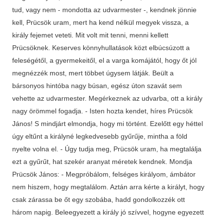
tud, vagy nem - mondotta az udvarmester -, kendnek jönnie
kell, Prücsök uram, mert ha kend nélkül megyek vissza, a
király fejemet veteti. Mit volt mit tenni, menni kellett
Prücsöknek. Keserves könnyhullatások közt elbúcsúzott a
feleségétől, a gyermekeitől, el a varga komájától, hogy őt jól
megnézzék most, mert többet úgysem látják. Beült a
bársonyos hintóba nagy búsan, egész úton szavát sem
vehette az udvarmester. Megérkeznek az udvarba, ott a király
nagy örömmel fogadja. - Isten hozta kendet, híres Prücsök
János! S mindjárt elmondja, hogy mi történt. Ezelőtt egy héttel
úgy eltűnt a királyné legkedvesebb gyűrűje, mintha a föld
nyelte volna el. - Úgy tudja meg, Prücsök uram, ha megtalálja
ezt a gyűrűt, hat szekér aranyat méretek kendnek. Mondja
Prücsök János: - Megpróbálom, felséges királyom, ámbátor
nem hiszem, hogy megtalálom. Aztán arra kérte a királyt, hogy
csak zárassa be őt egy szobába, hadd gondolkozzék ott
három napig. Beleegyezett a király jó szívvel, hogyne egyezett