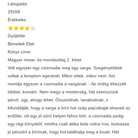
Látogatás
29168
Értékelés
Gyűjtötte
Benedek Elek
Könyv címe
Magyar mese- és mondavilág 2. kötet
Volt egyszer egy csizmadia meg egy varga. Szegényebbek
voltak a templom egerénél. Mikor ettek, mikor nem. Azt
mondja egyszer a csizmadia a vargának: - Az ördög éhezzék
többet, komám. Nem megy a mesterség, hát szerezzünk
pénzt, úgy, ahogy lehet. Összeülnek, tanakodnak, s
kifundálják, hogy a varga a bíró hat szép pejcsikaját elvezeti az
erdőbe, ott egy jó sűrű helyen fához köti, a csizmadia pedig
egy régi könyvből, mintha csak abba bele volna írva, kiolvassa
jó pénzért a bírónak, hogy hol találhatja meg a lovait. Hát