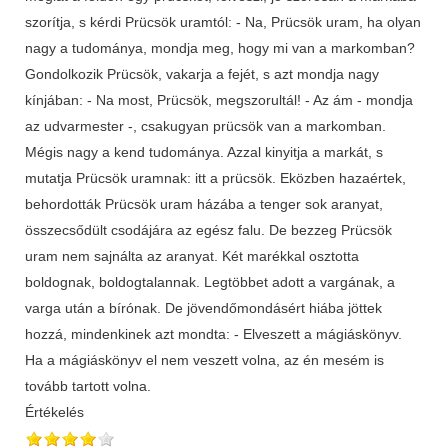
szorítja, s kérdi Prücsök uramtól: - Na, Prücsök uram, ha olyan
nagy a tudománya, mondja meg, hogy mi van a markomban?
Gondolkozik Prücsök, vakarja a fejét, s azt mondja nagy
kínjában: - Na most, Prücsök, megszorultál! - Az ám - mondja
az udvarmester -, csakugyan prücsök van a markomban.
Mégis nagy a kend tudománya. Azzal kinyitja a markát, s
mutatja Prücsök uramnak: itt a prücsök. Eközben hazaértek,
behordották Prücsök uram házába a tenger sok aranyat,
összecsődült csodájára az egész falu. De bezzeg Prücsök
uram nem sajnálta az aranyat. Két marékkal osztotta
boldognak, boldogtalannak. Legtöbbet adott a vargának, a
varga után a bírónak. De jövendőmondásért hiába jöttek
hozzá, mindenkinek azt mondta: - Elveszett a mágiáskönyv.
Ha a mágiáskönyv el nem veszett volna, az én mesém is
tovább tartott volna.
Értékelés