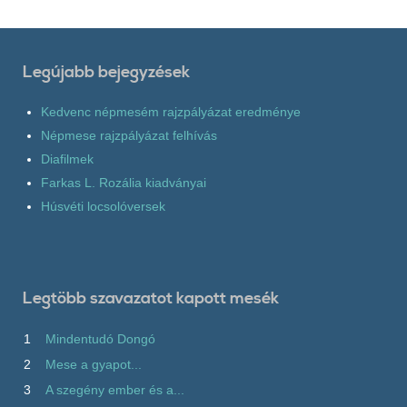
Legújabb bejegyzések
Kedvenc népmesém rajzpályázat eredménye
Népmese rajzpályázat felhívás
Diafilmek
Farkas L. Rozália kiadványai
Húsvéti locsolóversek
Legtöbb szavazatot kapott mesék
1
Mindentudó Dongó
2
Mese a gyapot...
3
A szegény ember és a...