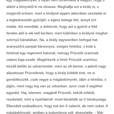
abból a könyvből ki ne olvassa. Meghallja ezt a király is, s
megörült erősen, mert a királyné éppen akkoriban vesztette el
a legkedvesebb gyűrűjét, s egész betege lett, annyit sírt
miatta. Azt mondták, a doktorok, hogy azt a gyűrűt a föld
feneke alól is elé kell keríteni, mert különben a királyné meghal
szörnyű bánatában. Na, a király egyszeriben befogat hat
aranyszőrű paripát bársonyos, üveges hintóba, s küld a
hintóval egy regement katonát, nehogy Prücsök uramnak
valami baja essék. Megérkezik a hintó Prücsök uramhoz,
kiszáll belőle az udvarmester, mert az ült benne, s jelenti nagy
alázatosan Prücsöknek, hogy a király küldött érte, ne is
gondolkozzék, csak vegye a mágiáskönyvét, üljön a hintóba, s
jöjjön, mert nagy baj van az udvarban, azon csak ő segíthet
egyedül. Haj, istenem, megijedt Prücsök, kékült-zöldült,
reszketett, mint a nyárfalevél: most kitudódik az ő hitványsága.
Elkezdett szabadkozni, hogy tud ám ő valamit, de nem sokat. A
mágiáskönyvét, amiben a tudománya volt, elvesztette. - Már