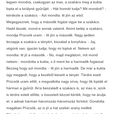
legyen mondva, csakugyan az inas, a szakács meg a kukta
lopta el a királyné gyűrűjét. - Hát honnét tudja? Mit mondott? -
kérdezte a szakács. - Azt mondta: itt jön az első.
Megegyeznek, hogy a második fogást vigye be a szakács.
Hadd lássák, mond-e annak valamit. Amint belép a szakács,
mondja Prücsök uram: - Itt jön a második. Nagy ijedten
lecsapja a szakács a tányért, kiszalad a konyhára. - Jaj,
végünk van, igazán tudja, hogy mi loptuk el. Nekem azt
mondta: itt jő a második. - No, majd meglátom, mit mond
nekem - mondotta a kukta, s ő ment be a harmadik fogással.
Bezzeg hogy azt mondta: - Itt jön a harmadik. De már a kukta
úgy megijedt, hogy a kezéből kiesett a tányér. Térdre esett
Prücsök uram előtt, s megvallotta nagy sírva, hogy ők lopták el
hárman a gyűrűt. Arra beszaladt a szakács is, az inas is, azok
is térdre estek előtte, s összetett kézzel kérték, hogy ne árulja
el, s adnak hárman háromszáz-háromszáz forintot. Gondolta
magában Prücsök, az is jó a hat szekér arany mellett.