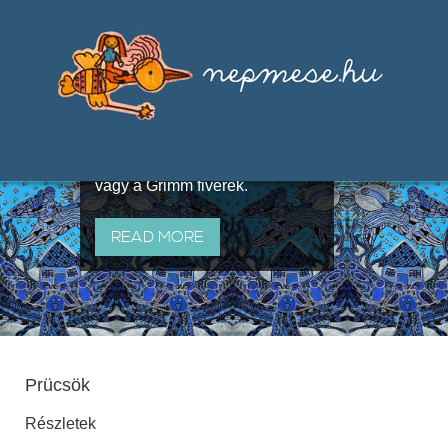
Válogatások a szájhagyomány
útján terjedő elbeszélésekből,
melyeket olyan ismert gyűjtők
állítottak össze, mint Benedek
Elek, Illyés Gyula, Arany László
vagy a Grimm fivérek.
READ MORE
Prücsök
Részletek