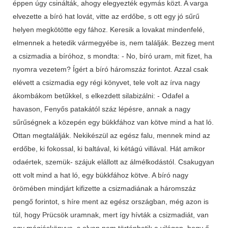
éppen úgy csinálták, ahogy elegyezték egymás közt. A varga
elvezette a bíró hat lovát, vitte az erdőbe, s ott egy jó sűrű
helyen megkötötte egy fához. Keresik a lovakat mindenfelé,
elmennek a hetedik vármegyébe is, nem találják. Bezzeg ment
a csizmadia a bíróhoz, s mondta: - No, bíró uram, mit fizet, ha
nyomra vezetem? Ígért a bíró háromszáz forintot. Azzal csak
elévett a csizmadia egy régi könyvet, tele volt az írva nagy
ákombákom betűkkel, s elkezdett silabizálni: - Odafel a
havason, Fenyős patakától száz lépésre, annak a nagy
sűrűségnek a közepén egy bükkfához van kötve mind a hat ló.
Ottan megtalálják. Nekikészül az egész falu, mennek mind az
erdőbe, ki fokossal, ki baltával, ki kétágú villával. Hát amikor
odaértek, szemük- szájuk elállott az álmélkodástól. Csakugyan
ott volt mind a hat ló, egy bükkfához kötve. A bíró nagy
örömében mindjárt kifizette a csizmadiának a háromszáz
pengő forintot, s híre ment az egész országban, még azon is
túl, hogy Prücsök uramnak, mert így hívták a csizmadiát, van
egy mágiáskönyve, s olyan nem történhetik a világon, hogy ő