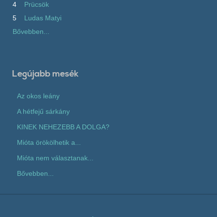
4
Prücsök
5
Ludas Matyi
Bővebben...
Legújabb mesék
Az okos leány
A hétfejű sárkány
KINEK NEHEZEBB A DOLGA?
Mióta örökölhetik a...
Mióta nem választanak...
Bővebben...