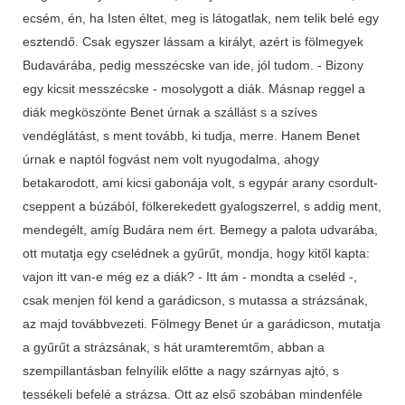
ecsém, én, ha Isten éltet, meg is látogatlak, nem telik belé egy
esztendő. Csak egyszer lássam a királyt, azért is fölmegyek
Budavárába, pedig messzécske van ide, jól tudom. - Bizony
egy kicsit messzécske - mosolygott a diák. Másnap reggel a
diák megköszönte Benet úrnak a szállást s a szíves
vendéglátást, s ment tovább, ki tudja, merre. Hanem Benet
úrnak e naptól fogvást nem volt nyugodalma, ahogy
betakarodott, ami kicsi gabonája volt, s egypár arany csordult-
cseppent a búzából, fölkerekedett gyalogszerrel, s addig ment,
mendegélt, amíg Budára nem ért. Bemegy a palota udvarába,
ott mutatja egy cselédnek a gyűrűt, mondja, hogy kitől kapta:
vajon itt van-e még ez a diák? - Itt ám - mondta a cseléd -,
csak menjen föl kend a garádicson, s mutassa a strázsának,
az majd továbbvezeti. Fölmegy Benet úr a garádicson, mutatja
a gyűrűt a strázsának, s hát uramteremtőm, abban a
szempillantásban felnyílik előtte a nagy szárnyas ajtó, s
tessékeli befelé a strázsa. Ott az első szobában mindenféle