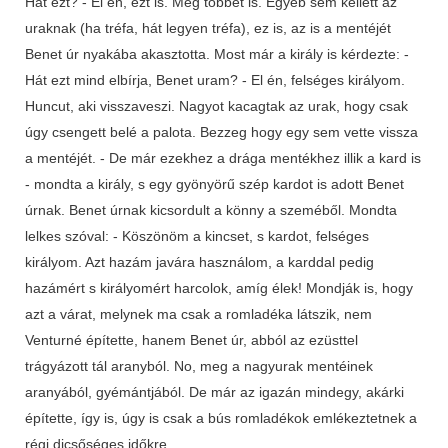
Hát ezt? - El én, ezt is. Még többet is. Egyéb sem kellett az
uraknak (ha tréfa, hát legyen tréfa), ez is, az is a mentéjét
Benet úr nyakába akasztotta. Most már a király is kérdezte: -
Hát ezt mind elbírja, Benet uram? - El én, felséges királyom.
Huncut, aki visszaveszi. Nagyot kacagtak az urak, hogy csak
úgy csengett belé a palota. Bezzeg hogy egy sem vette vissza
a mentéjét. - De már ezekhez a drága mentékhez illik a kard is
- mondta a király, s egy gyönyörű szép kardot is adott Benet
úrnak. Benet úrnak kicsordult a könny a szeméből. Mondta
lelkes szóval: - Köszönöm a kincset, s kardot, felséges
királyom. Azt hazám javára használom, a karddal pedig
hazámért s királyomért harcolok, amíg élek! Mondják is, hogy
azt a várat, melynek ma csak a romladéka látszik, nem
Venturné építette, hanem Benet úr, abból az ezüsttel
trágyázott tál aranyból. No, meg a nagyurak mentéinek
aranyából, gyémántjából. De már az igazán mindegy, akárki
építette, így is, úgy is csak a bús romladékok emlékeztetnek a
régi dicsőséges időkre...