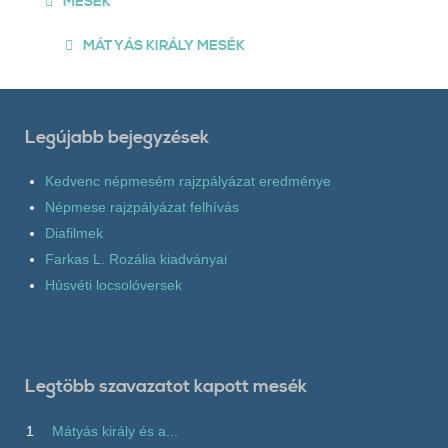
MESÉK
MÁTYÁS KIRÁLY MESÉK
Legújabb bejegyzések
Kedvenc népmesém rajzpályázat eredménye
Népmese rajzpályázat felhívás
Diafilmek
Farkas L. Rozália kiadványai
Húsvéti locsolóversek
Legtöbb szavazatot kapott mesék
1
Mátyás király és a...