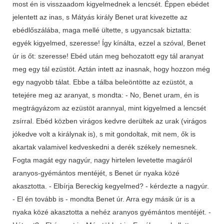
most én is visszaadom kigyelmednek a lencsét. Éppen ebédet
jelentett az inas, s Mátyás király Benet urat kivezette az
ebédlőszálába, maga mellé ültette, s ugyancsak biztatta:
egyék kigyelmed, szeresse! Így kínálta, ezzel a szóval, Benet
úr is őt: szeresse! Ebéd után meg behozatott egy tál aranyat
meg egy tál ezüstöt. Aztán intett az inasnak, hogy hozzon még
egy nagyobb tálat. Ebbe a tálba beleöntötte az ezüstöt, a
tetejére meg az aranyat, s mondta: - No, Benet uram, én is
megtrágyázom az ezüstöt arannyal, mint kigyelmed a lencsét
zsírral. Ebéd közben virágos kedvre derültek az urak (virágos
jókedve volt a királynak is), s mit gondoltak, mit nem, ők is
akartak valamivel kedveskedni a derék székely nemesnek.
Fogta magát egy nagyúr, nagy hirtelen levetette magáról
aranyos-gyémántos mentéjét, s Benet úr nyaka közé
akasztotta. - Elbírja Bereckig kegyelmed? - kérdezte a nagyúr.
- El én tovább is - mondta Benet úr. Arra egy másik úr is a
nyaka közé akasztotta a nehéz aranyos gyémántos mentéjét. -