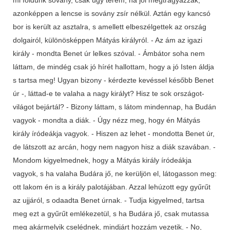
azonképpen a lencse is sovány zsír nélkül. Aztán egy kancsó
bor is került az asztalra, s amellett elbeszélgettek az ország
dolgairól, különösképpen Mátyás királyról. - Az ám az igazi
király - mondta Benet úr lelkes szóval. - Ámbátor soha nem
láttam, de mindég csak jó hírét hallottam, hogy a jó Isten áldja
s tartsa meg! Ugyan bizony - kérdezte kevéssel később Benet
úr -, láttad-e te valaha a nagy királyt? Hisz te sok országot-
világot bejártál? - Bizony láttam, s látom mindennap, ha Budán
vagyok - mondta a diák. - Úgy nézz meg, hogy én Mátyás
király íródeákja vagyok. - Hiszen az lehet - mondotta Benet úr,
de látszott az arcán, hogy nem nagyon hisz a diák szavában. -
Mondom kigyelmednek, hogy a Mátyás király íródeákja
vagyok, s ha valaha Budára jő, ne kerüljön el, látogasson meg:
ott lakom én is a király palotájában. Azzal lehúzott egy gyűrűt
az ujjáról, s odaadta Benet úrnak. - Tudja kigyelmed, tartsa
meg ezt a gyűrűt emlékezetül, s ha Budára jő, csak mutassa
meg akármelyik cselédnek, mindjárt hozzám vezetik. - No,