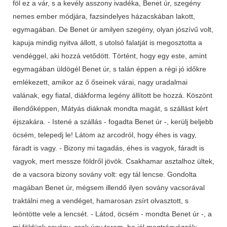
föl ez a vár, s a kevély asszony ivadéka, Benet úr, szegény
nemes ember módjára, fazsindelyes házacskában lakott,
egymagában. De Benet úr amilyen szegény, olyan jószívű volt,
kapuja mindig nyitva állott, s utolsó falatját is megosztotta a
vendéggel, aki hozzá vetődött. Történt, hogy egy este, amint
egymagában üldögél Benet úr, s talán éppen a régi jó időkre
emlékezett, amikor az ő őseinek várai, nagy uradalmai
valának, egy fiatal, diákforma legény állított be hozzá. Köszönt
illendőképpen, Mátyás diáknak mondta magát, s szállást kért
éjszakára. - Istené a szállás - fogadta Benet úr -, kerülj beljebb
öcsém, telepedj le! Látom az arcodról, hogy éhes is vagy,
fáradt is vagy. - Bizony mi tagadás, éhes is vagyok, fáradt is
vagyok, mert messze földről jövök. Csakhamar asztalhoz ültek,
de a vacsora bizony sovány volt: egy tál lencse. Gondolta
magában Benet úr, mégsem illendő ilyen sovány vacsorával
traktálni meg a vendéget, hamarosan zsírt olvasztott, s
leöntötte vele a lencsét. - Látod, öcsém - mondta Benet úr -, a
mi földünk sovány, csak úgy terem, ha jól megtrágyázzák;