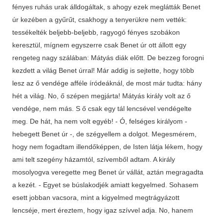
fényes ruhás urak álldogáltak, s ahogy ezek meglátták Benet
úr kezében a gyűrűt, csakhogy a tenyerükre nem vették:
tessékelték beljebb-beljebb, ragyogó fényes szobákon
keresztül, mígnem egyszerre csak Benet úr ott állott egy
rengeteg nagy szálában: Mátyás diák előtt. De bezzeg forogni
kezdett a világ Benet úrral! Már addig is sejtette, hogy több
lesz az ő vendége afféle íródeáknál, de most már tudta: hány
hét a világ. No, ő szépen megjárta! Mátyás király volt az ő
vendége, nem más. S ő csak egy tál lencsével vendégelte
meg. De hát, ha nem volt egyéb! - Ó, felséges királyom -
hebegett Benet úr -, de szégyellem a dolgot. Megesmérem,
hogy nem fogadtam illendőképpen, de Isten látja lékem, hogy
ami telt szegény házamtól, szívemből adtam. A király
mosolyogva veregette meg Benet úr vállát, aztán megragadta
a kezét. - Egyet se búslakodjék amiatt kegyelmed. Sohasem
esett jobban vacsora, mint a kigyelmed megtrágyázott
lencséje, mert éreztem, hogy igaz szívvel adja. No, hanem