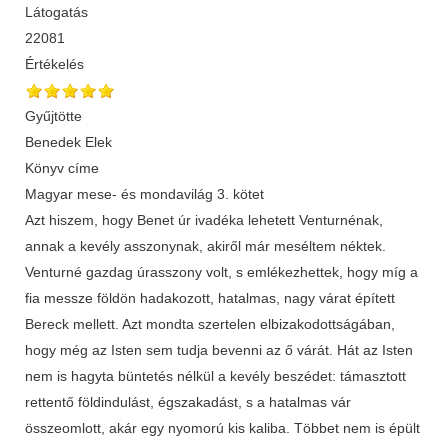
Látogatás
22081
Értékelés
Gyűjtötte
Benedek Elek
Könyv címe
Magyar mese- és mondavilág 3. kötet
Azt hiszem, hogy Benet úr ivadéka lehetett Venturnénak,
annak a kevély asszonynak, akiről már meséltem néktek.
Venturné gazdag úrasszony volt, s emlékezhettek, hogy míg a
fia messze földön hadakozott, hatalmas, nagy várat épített
Bereck mellett. Azt mondta szertelen elbizakodottságában,
hogy még az Isten sem tudja bevenni az ő várát. Hát az Isten
nem is hagyta büntetés nélkül a kevély beszédet: támasztott
rettentő földindulást, égszakadást, s a hatalmas vár
összeomlott, akár egy nyomorú kis kaliba. Többet nem is épült