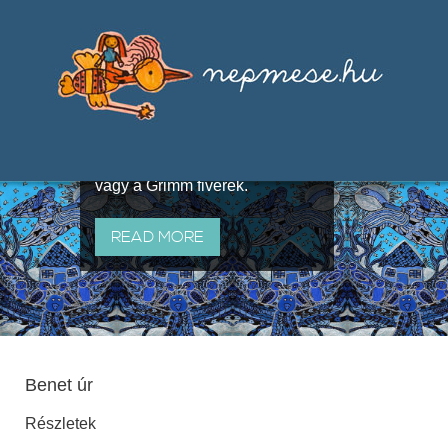
Válogatások a szájhagyomány
útján terjedő elbeszélésekből,
melyeket olyan ismert gyűjtők
állítottak össze, mint Benedek
Elek, Illyés Gyula, Arany László
vagy a Grimm fivérek.
READ MORE
Benet úr
Részletek