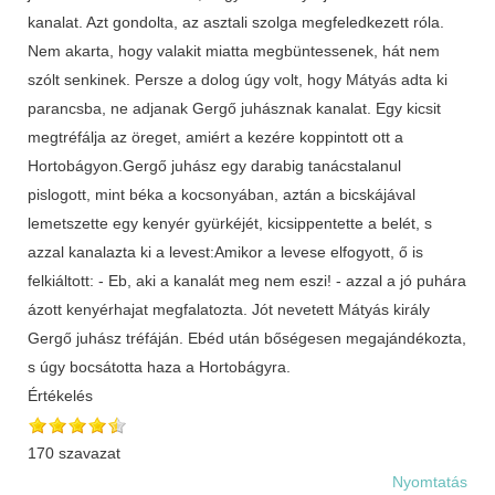
kanalat. Azt gondolta, az asztali szolga megfeledkezett róla.
Nem akarta, hogy valakit miatta megbüntessenek, hát nem
szólt senkinek. Persze a dolog úgy volt, hogy Mátyás adta ki
parancsba, ne adjanak Gergő juhásznak kanalat. Egy kicsit
megtréfálja az öreget, amiért a kezére koppintott ott a
Hortobágyon.Gergő juhász egy darabig tanácstalanul
pislogott, mint béka a kocsonyában, aztán a bicskájával
lemetszette egy kenyér gyürkéjét, kicsippentette a belét, s
azzal kanalazta ki a levest:Amikor a levese elfogyott, ő is
felkiáltott: - Eb, aki a kanalát meg nem eszi! - azzal a jó puhára
ázott kenyérhajat megfalatozta. Jót nevetett Mátyás király
Gergő juhász tréfáján. Ebéd után bőségesen megajándékozta,
s úgy bocsátotta haza a Hortobágyra.
Értékelés
170 szavazat
Nyomtatás