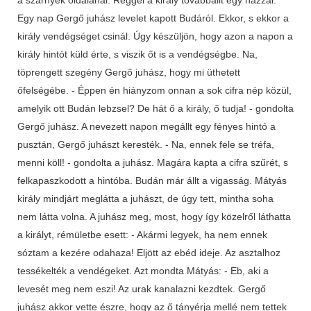
Egy nap Gergő juhász levelet kapott Budáról. Ekkor, s ekkor a
király vendégséget csinál. Úgy készüljön, hogy azon a napon a
király hintót küld érte, s viszik őt is a vendégségbe. Na,
töprengett szegény Gergő juhász, hogy mi üthetett
őfelségébe. - Éppen én hiányzom onnan a sok cifra nép közül,
amelyik ott Budán lebzsel? De hát ő a király, ő tudja! - gondolta
Gergő juhász. A nevezett napon megállt egy fényes hintó a
pusztán, Gergő juhászt keresték. - Na, ennek fele se tréfa,
menni köll! - gondolta a juhász. Magára kapta a cifra szűrét, s
felkapaszkodott a hintóba. Budán már állt a vigasság. Mátyás
király mindjárt meglátta a juhászt, de úgy tett, mintha soha
nem látta volna. A juhász meg, most, hogy így közelről láthatta
a királyt, rémületbe esett: - Akármi legyek, ha nem ennek
sóztam a kezére odahaza! Eljött az ebéd ideje. Az asztalhoz
tessékelték a vendégeket. Azt mondta Mátyás: - Eb, aki a
levesét meg nem eszi! Az urak kanalazni kezdtek. Gergő
juhász akkor vette észre, hogy az ő tányérja mellé nem tettek