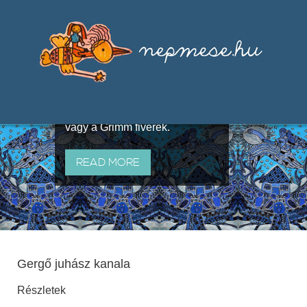
Válogatások a szájhagyomány
útján terjedő elbeszélésekből,
melyeket olyan ismert gyűjtők
állítottak össze, mint Benedek
Elek, Illyés Gyula, Arany László
vagy a Grimm fivérek.
READ MORE
Gergő juhász kanala
Részletek