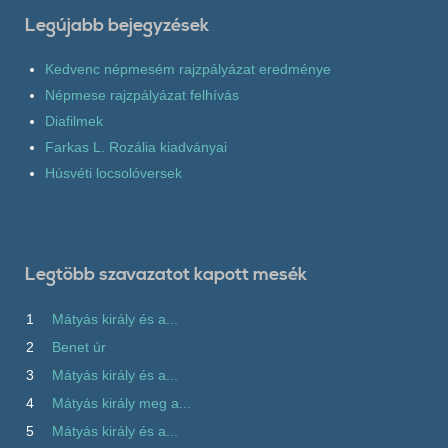
Legújabb bejegyzések
Kedvenc népmesém rajzpályázat eredménye
Népmese rajzpályázat felhívás
Diafilmek
Farkas L. Rozália kiadványai
Húsvéti locsolóversek
Legtöbb szavazatot kapott mesék
1
Mátyás király és a...
2
Benet úr
3
Mátyás király és a...
4
Mátyás király meg a...
5
Mátyás király és a...