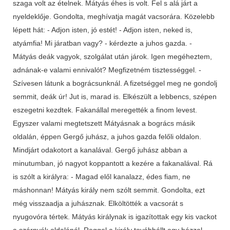
szaga volt az ételnek. Mátyás éhes is volt. Fel s alá járt a
nyeldeklője. Gondolta, meghívatja magát vacsorára. Közelebb
lépett hát: - Adjon isten, jó estét! - Adjon isten, neked is,
atyámfia! Mi járatban vagy? - kérdezte a juhos gazda. -
Mátyás deák vagyok, szolgálat után járok. Igen megéheztem,
adnának-e valami ennivalót? Megfizetném tisztességgel. -
Szívesen látunk a bográcsunknál. A fizetséggel meg ne gondolj
semmit, deák úr! Jut is, marad is. Elkészült a lebbencs, szépen
eszegetni kezdtek. Fakanállal meregették a finom levest.
Egyszer valami megtetszett Mátyásnak a bogrács másik
oldalán, éppen Gergő juhász, a juhos gazda felőli oldalon.
Mindjárt odakotort a kanalával. Gergő juhász abban a
minutumban, jó nagyot koppantott a kezére a fakanalával. Rá
is szólt a királyra: - Magad elől kanalazz, édes fiam, ne
máshonnan! Mátyás király nem szólt semmit. Gondolta, ezt
még visszaadja a juhásznak. Elköltötték a vacsorát s
nyugovóra tértek. Mátyás királynak is igazítottak egy kis vackot
a szárnyék oldalánál. Reggel a király továbbállt egy házzal.