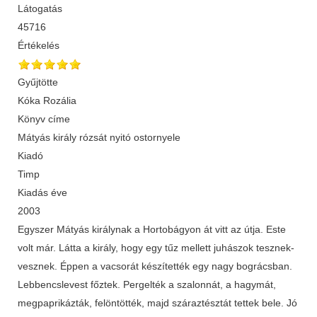
Látogatás
45716
Értékelés
Gyűjtötte
Kóka Rozália
Könyv címe
Mátyás király rózsát nyitó ostornyele
Kiadó
Timp
Kiadás éve
2003
Egyszer Mátyás királynak a Hortobágyon át vitt az útja. Este
volt már. Látta a király, hogy egy tűz mellett juhászok tesznek-
vesznek. Éppen a vacsorát készítették egy nagy bográcsban.
Lebbencslevest főztek. Pergelték a szalonnát, a hagymát,
megpaprikázták, felöntötték, majd száraztésztát tettek bele. Jó