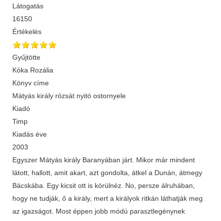
Látogatás
16150
Értékelés
Gyűjtötte
Kóka Rozália
Könyv címe
Mátyás király rózsát nyitó ostornyele
Kiadó
Timp
Kiadás éve
2003
Egyszer Mátyás király Baranyában járt. Mikor már mindent
látott, hallott, amit akart, azt gondolta, átkel a Dunán, átmegy
Bácskába. Egy kicsit ott is körülnéz. No, persze álruhában,
hogy ne tudják, ő a király, mert a királyok ritkán láthatják meg
az igazságot. Most éppen jobb módú parasztlegénynek