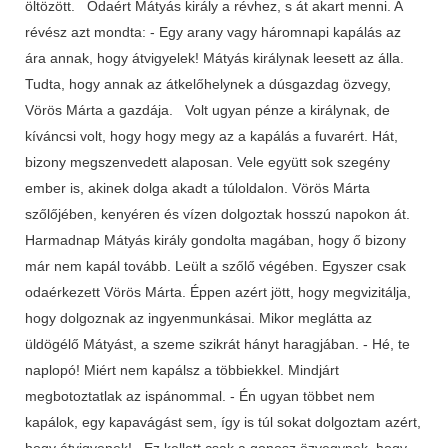
öltözött. Odaért Mátyás király a révhez, s át akart menni. A
révész azt mondta: - Egy arany vagy háromnapi kapálás az
ára annak, hogy átvigyelek! Mátyás királynak leesett az álla.
Tudta, hogy annak az átkelőhelynek a dúsgazdag özvegy,
Vörös Márta a gazdája. Volt ugyan pénze a királynak, de
kíváncsi volt, hogy hogy megy az a kapálás a fuvarért. Hát,
bizony megszenvedett alaposan. Vele együtt sok szegény
ember is, akinek dolga akadt a túloldalon. Vörös Márta
szőlőjében, kenyéren és vízen dolgoztak hosszú napokon át.
Harmadnap Mátyás király gondolta magában, hogy ő bizony
már nem kapál tovább. Leült a szőlő végében. Egyszer csak
odaérkezett Vörös Márta. Éppen azért jött, hogy megvizitálja,
hogy dolgoznak az ingyenmunkásai. Mikor meglátta az
üldögélő Mátyást, a szeme szikrát hányt haragjában. - Hé, te
naplopó! Miért nem kapálsz a többiekkel. Mindjárt
megbotoztatlak az ispánommal. - Én ugyan többet nem
kapálok, egy kapavágást sem, így is túl sokat dolgoztam azért,
hogy átvigyenek! Ez kellett csak a gonosz özvegynek, hogy