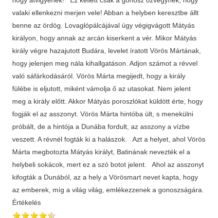
valaki ellenkezni merjen vele! Abban a helyben keresztbe állt
benne az ördög. Lovaglópálcájával úgy végigvágott Mátyás
királyon, hogy annak az arcán kiserkent a vér. Mikor Mátyás
király végre hazajutott Budára, levelet íratott Vörös Mártának,
hogy jelenjen meg nála kihallgatáson. Adjon számot a révvel
való sáfárkodásáról. Vörös Márta megijedt, hogy a király
fülébe is eljutott, miként vámolja ő az utasokat. Nem jelent
meg a király előtt. Akkor Mátyás poroszlókat küldött érte, hogy
fogják el az asszonyt. Vörös Márta hintóba ült, s menekülni
próbált, de a hintója a Dunába fordult, az asszony a vízbe
veszett. A révnél fogták ki a halászok. Azt a helyet, ahol Vörös
Márta megbotozta Mátyás királyt, Batinának nevezték el a
helybeli sokácok, mert ez a szó botot jelent. Ahol az asszonyt
kifogták a Dunából, az a hely a Vörösmart nevet kapta, hogy
az emberek, míg a világ világ, emlékezzenek a gonoszságára.
Értékelés