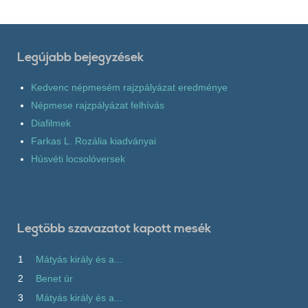
Legújabb bejegyzések
Kedvenc népmesém rajzpályázat eredménye
Népmese rajzpályázat felhívás
Diafilmek
Farkas L. Rozália kiadványai
Húsvéti locsolóversek
Legtöbb szavazatot kapott mesék
1
Mátyás király és a...
2
Benet úr
3
Mátyás király és a...