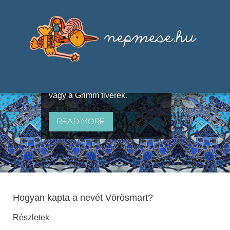
Válogatások a szájhagyomány
útján terjedő elbeszélésekből,
melyeket olyan ismert gyűjtők
állítottak össze, mint Benedek
Elek, Illyés Gyula, Arany László
vagy a Grimm fivérek.
READ MORE
Hogyan kapta a nevét Vörösmart?
Részletek