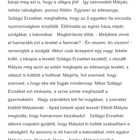
bánja meg azt is, hogy a világra jött! Így szenvedett Mátyás,
nehéz rabságban, porosz földön. Egyszer az édesanyja,
Szilágyi Erzsébet, meghallotta, hogy az ő egyetlen fia micsoda
nyomorúságban sínylődik. Előhívatta az egész háza népét,
szolgákat, s katonákat. Megkérdezte tőlük: - Melyiktek vinné
el hamarabb ezt a levelet a fiamnak? - Én viszem, én viszem! -
versengtek a szolgák. Akkor csak lereppent egy nagy, fekete
holló, s kikapta a levelet Szilágyi Erzsébet kezéből, s elszállt.
Mátyás még azon az estén megkapta az édesanyja levelét, s
választ is küldött a hollóval. Megírta, hol szenved, hogy
szenved, s hogy eke elé fogják mindennap. Mikor Szilágyi
Erzsébet ezt elolvasta, a szíve szinte meghasadt a
gyermekéért. Nagy szándékot tett fel magában, s üzenetet
küldött Mátyásnak: - Apád helyett apád leszek! Ebből Mátyás
megtudta, hogy hamarosan kiszabadul. Szilágyi Erzsébet
akkora csapatot gyűjtött, hogy Mátyást ki tudták szabadítani a
rabságból. Az asszony is ott harcolt a katonákkal, mint egykor
Mátyás apja, Hunyadi János. Amikor Mátyást királlyá