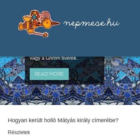
Válogatások a szájhagyomány
útján terjedő elbeszélésekből,
melyeket olyan ismert gyűjtők
állítottak össze, mint Benedek
Elek, Illyés Gyula, Arany László
vagy a Grimm fivérek.
READ MORE
Hogyan került holló Mátyás király címerébe?
Részletek