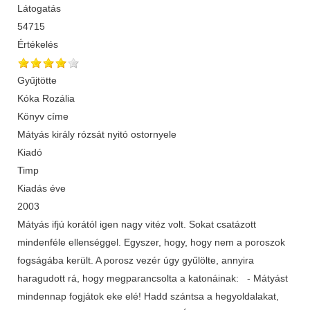
Látogatás
54715
Értékelés
Gyűjtötte
Kóka Rozália
Könyv címe
Mátyás király rózsát nyitó ostornyele
Kiadó
Timp
Kiadás éve
2003
Mátyás ifjú korától igen nagy vitéz volt. Sokat csatázott
mindenféle ellenséggel. Egyszer, hogy, hogy nem a poroszok
fogságába került. A porosz vezér úgy gyűlölte, annyira
haragudott rá, hogy megparancsolta a katonáinak: - Mátyást
mindennap fogjátok eke elé! Hadd szántsa a hegyoldalakat,