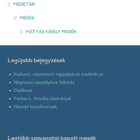
MESETÁR
MESÉK
MÁTYÁS KIRÁLY MESÉK
Legújabb bejegyzések
Kedvenc népmesém rajzpályázat eredménye
Népmese rajzpályázat felhívás
Diafilmek
Farkas L. Rozália kiadványai
Húsvéti locsolóversek
Legtöbb szavazatot kapott mesék