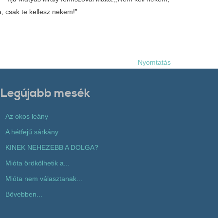
 csak te kellesz nekem!”
Nyomtatás
Legújabb mesék
Az okos leány
A hétfejű sárkány
KINEK NEHEZEBB A DOLGA?
Mióta örökölhetik a...
Mióta nem választanak...
Bővebben...