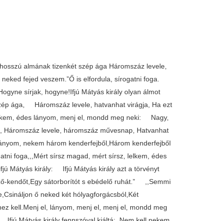
y, hosszú almának tizenkét szép ága Háromszáz levele,
, neked fejed veszem.”Ő is elfordula, sírogatni foga.
gyne sírjak, hogyne!Ifjú Mátyás király olyan álmot
 szép ága, Háromszáz levele, hatvanhat virágja, Ha ezt
, Lelkem, édes lányom, menj el, mondd meg neki: Nagy,
ap, Háromszáz levele, háromszáz művesnap, Hatvanhat
e, lányom, nekem három kenderfejből,Három kenderfejből
tni foga,,,Mért sírsz magad, mért sírsz, lelkem, édes
ú Mátyás király: Ifjú Mátyás király azt a törvényt
ező-kendőt,Egy sátorborítót s ebédelő ruhát.” ,,Semmi
,Csináljon ő neked két hólyagforgácsból,Két
z kell.Menj el, lányom, menj el, menj el, mondd meg
tá, Ifjú Mátyás király fennszóval kiáltá:,,Nem kell nekem,