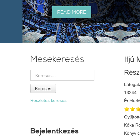
READ MORE
Mesekeresés
Ifjú 
Rész
Látogat
Keresés
13244
Részletes keresés
Értékel
Gyűjtött
Kóka Ro
Bejelentkezés
Könyv 