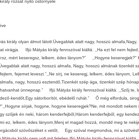
irály rózsát nyitó ostornyele
éve
tyás király olyan álmot látott:Üvegablak alatt nagy, hosszú almafa,Nag
t virágja. Ifjú Mátyás király fennszóval kiáltá: ,,Ha ezt fel nem fejted
sírsz, mért keseregsz, lelkem, édes lányom?” ,,Hogyne keseregjek?” Ho
 ,,Üvegablak alatt nagy, hosszú almafa, Nagy, hosszú almának tizenkét
 fejtem, fejemet leveszi.”,,Ne sírj, ne keseregj, lelkem, édes lányom
almafa, nagy, hosszú esztendő,Tizenkét szép ága, tizenkét szép hón
, hatvanhat ünnepnap.” Ifjú Mátyás király fennszóval kiáltá: ,,Szőj t
dező-kendőt,Egy sátorborítót, ebédelő ruhát.” Ő még elfordula, siroga
”,,Hogyne sírjak, hogyne, hogyne keseregjek?Ne, mit mondott nekem ifj
ogy szőjek én neki, három kenderfejből,Három kenderfejből, egy kend
mi ez, lelkem, édes lányom,Menj el magad hozzá, mondd meg te nekije
orgácsból szövőszéket s vetőt, Egy szóval megmondva, mi a szövéshe
jú Mátyás király nem volt mit feleljen,Ifjú Mátyás király fennszóval kiál