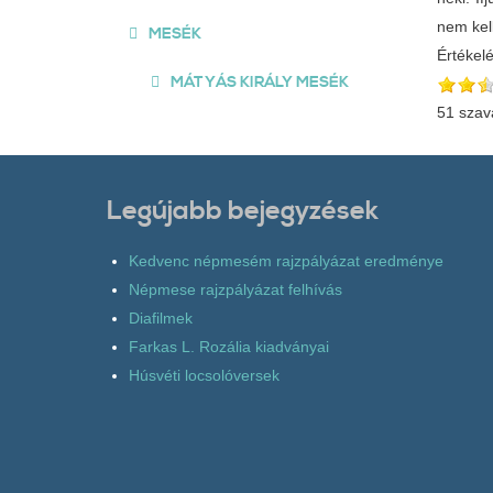
nem kel
MESÉK
Értékel
MÁTYÁS KIRÁLY MESÉK
51 szav
Legújabb bejegyzések
Kedvenc népmesém rajzpályázat eredménye
Népmese rajzpályázat felhívás
Diafilmek
Farkas L. Rozália kiadványai
Húsvéti locsolóversek