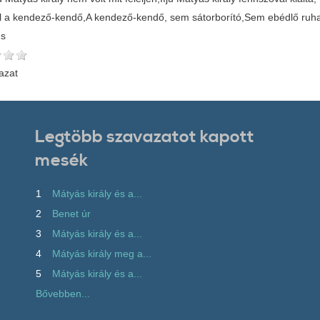
l a kendező-kendő,A kendező-kendő, sem sátorborító,Sem ebédlő ruha,
és
azat
Legtöbb szavazatot kapott
mesék
1
Mátyás király és a...
2
Benet úr
3
Mátyás király és a...
4
Mátyás király meg a...
5
Mátyás király és a...
Bővebben...