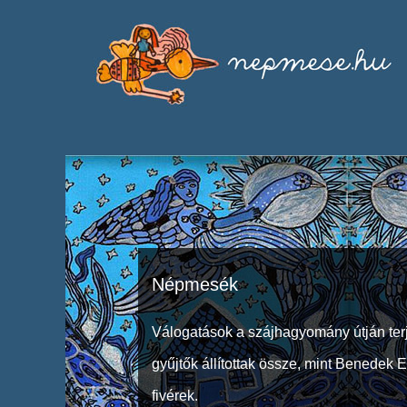
Népmesék
Válogatások a szájhagyomány útján ter
gyűjtők állítottak össze, mint Benedek 
fivérek.