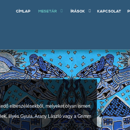
CÍMLAP
MESETÁR
ÍRÁSOK
KAPCSOLAT
P
jedő elbeszélésekből, melyeket olyan ismert
Elek, Illyés Gyula, Arany László vagy a Grimm