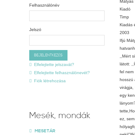
Mátyás k
Felhasználónév
Kiadó
Timp
Kiadás 
Jelszó
2003
Ifjú Má
hatvanha
,,Mért 
látott:
Elfelejtette jelszavát?
fel nem
Elfelejtette felhasználónevét?
hosszú 
Fiók létrehozása
virágja
egy ken
lányom?
tette,H
Mesék, mondák
ez, sem
hólyagf
MESETÁR
neki!”If