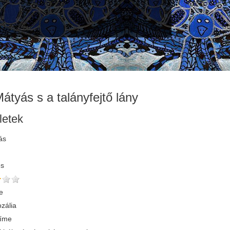
Mátyás s a talányfejtő lány
letek
ás
és
e
zália
címe