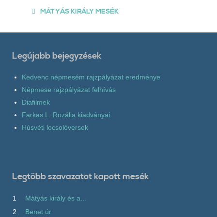
MÁTYÁS KIRÁLY MESÉK
Legújabb bejegyzések
Kedvenc népmesém rajzpályázat eredménye
Népmese rajzpályázat felhívás
Diafilmek
Farkas L. Rozália kiadványai
Húsvéti locsolóversek
Legtöbb szavazatot kapott mesék
1
Mátyás király és a...
2
Benet úr