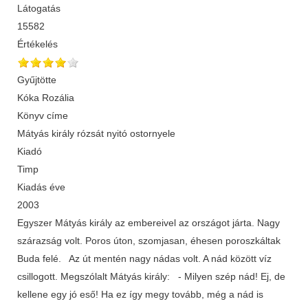
Látogatás
15582
Értékelés
Gyűjtötte
Kóka Rozália
Könyv címe
Mátyás király rózsát nyitó ostornyele
Kiadó
Timp
Kiadás éve
2003
Egyszer Mátyás király az embereivel az országot járta. Nagy
szárazság volt. Poros úton, szomjasan, éhesen poroszkáltak
Buda felé. Az út mentén nagy nádas volt. A nád között víz
csillogott. Megszólalt Mátyás király: - Milyen szép nád! Ej, de
kellene egy jó eső! Ha ez így megy tovább, még a nád is