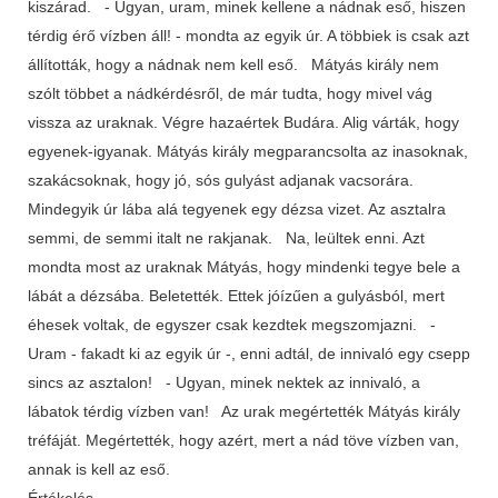
kiszárad. - Ugyan, uram, minek kellene a nádnak eső, hiszen
térdig érő vízben áll! - mondta az egyik úr. A többiek is csak azt
állították, hogy a nádnak nem kell eső. Mátyás király nem
szólt többet a nádkérdésről, de már tudta, hogy mivel vág
vissza az uraknak. Végre hazaértek Budára. Alig várták, hogy
egyenek-igyanak. Mátyás király megparancsolta az inasoknak,
szakácsoknak, hogy jó, sós gulyást adjanak vacsorára.
Mindegyik úr lába alá tegyenek egy dézsa vizet. Az asztalra
semmi, de semmi italt ne rakjanak. Na, leültek enni. Azt
mondta most az uraknak Mátyás, hogy mindenki tegye bele a
lábát a dézsába. Beletették. Ettek jóízűen a gulyásból, mert
éhesek voltak, de egyszer csak kezdtek megszomjazni. -
Uram - fakadt ki az egyik úr -, enni adtál, de innivaló egy csepp
sincs az asztalon! - Ugyan, minek nektek az innivaló, a
lábatok térdig vízben van! Az urak megértették Mátyás király
tréfáját. Megértették, hogy azért, mert a nád töve vízben van,
annak is kell az eső.
Értékelés