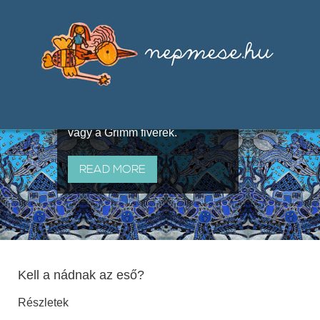
Válogatások a szájhagyomány
útján terjedő elbeszélésekből,
melyeket olyan ismert gyűjtők
állítottak össze, mint Benedek
Elek, Illyés Gyula, Arany László
vagy a Grimm fivérek.
READ MORE
Kell a nádnak az eső?
Részletek