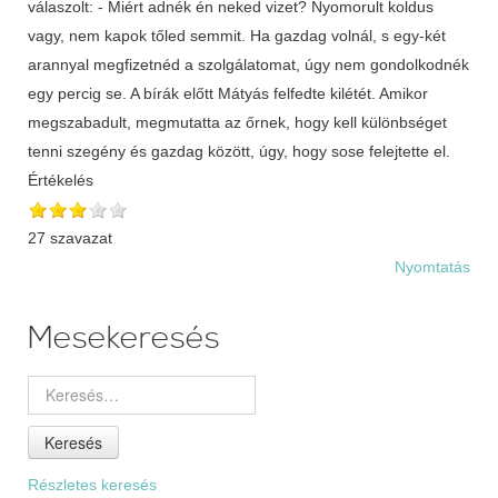
válaszolt: - Miért adnék én neked vizet? Nyomorult koldus
vagy, nem kapok tőled semmit. Ha gazdag volnál, s egy-két
arannyal megfizetnéd a szolgálatomat, úgy nem gondolkodnék
egy percig se. A bírák előtt Mátyás felfedte kilétét. Amikor
megszabadult, megmutatta az őrnek, hogy kell különbséget
tenni szegény és gazdag között, úgy, hogy sose felejtette el.
Értékelés
27 szavazat
Nyomtatás
Mesekeresés
Keresés
Részletes keresés