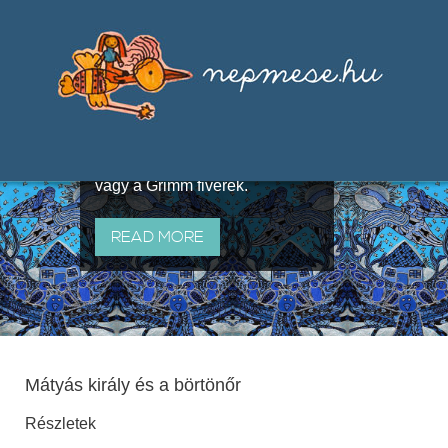
Válogatások a szájhagyomány
útján terjedő elbeszélésekből,
melyeket olyan ismert gyűjtők
állítottak össze, mint Benedek
Elek, Illyés Gyula, Arany László
vagy a Grimm fivérek.
READ MORE
Mátyás király és a börtönőr
Részletek