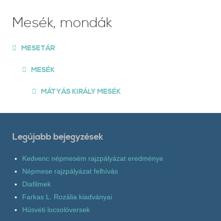
Mesék, mondák
MESETÁR
MESÉK
MÁTYÁS KIRÁLY MESÉK
Legújabb bejegyzések
Kedvenc népmesém rajzpályázat eredménye
Népmese rajzpályázat felhívás
Diafilmek
Farkas L. Rozália kiadványai
Húsvéti locsolóversek