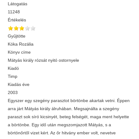
Látogatás
11248
Értékelés
Gyűjtötte
Kóka Rozália
Könyv címe
Mátyás király rózsát nyitó ostornyele
Kiadó
Timp
Kiadás éve
2003
Egyszer egy szegény parasztot börtönbe akartak vetni. Éppen
arra járt Mátyás király álruhában. Megsajnálta a szegény
paraszt sok síró kicsinyét, beteg felségét, maga ment helyette
a börtönbe. Egy idő után megszomjazott Mátyás, s a
börtönőrtől vizet kért. Az őr hitvány ember volt, nevetve