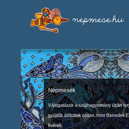
Népmesék
Válogatások a szájhagyomány útján ter
gyűjtők állítottak össze, mint Benedek 
fivérek.