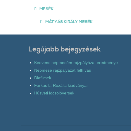
MESÉK
MÁTYÁS KIRÁLY MESÉK
Legújabb bejegyzések
Kedvenc népmesém rajzpályázat eredménye
Népmese rajzpályázat felhívás
Diafilmek
Farkas L. Rozália kiadványai
Húsvéti locsolóversek