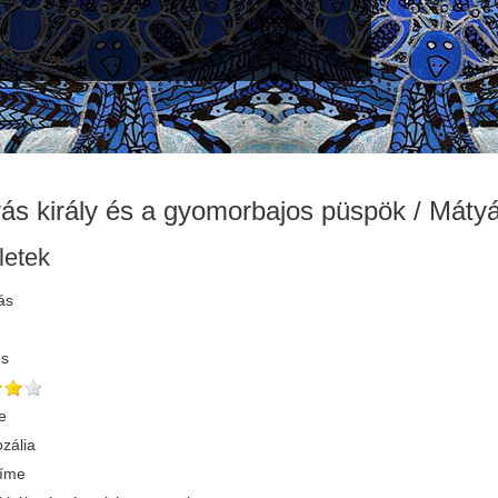
ás király és a gyomorbajos püspök / Mátyás
letek
ás
és
e
zália
címe