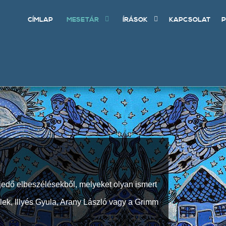
CÍMLAP
MESETÁR
ÍRÁSOK
KAPCSOLAT
P
jedő elbeszélésekből, melyeket olyan ismert
Elek, Illyés Gyula, Arany László vagy a Grimm