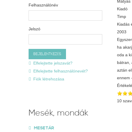
Mátyás k
Felhasználónév
Kiadó
Timp
Kiadás 
Jelszó
2003
Egyszer
ha akarj
oda a ki
bátran,
Elfelejtette jelszavát?
aztán e
Elfelejtette felhasználónevét?
ennem -
Fiók létrehozása
Értékel
10 szav
Mesék, mondák
MESETÁR