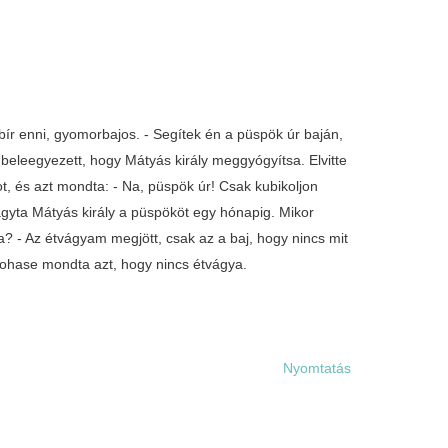
ír enni, gyomorbajos. - Segítek én a püspök úr baján,
 beleegyezett, hogy Mátyás király meggyógyítsa. Elvitte
ot, és azt mondta: - Na, püspök úr! Csak kubikoljon
hagyta Mátyás király a püspököt egy hónapig. Mikor
? - Az étvágyam megjött, csak az a baj, hogy nincs mit
sohase mondta azt, hogy nincs étvágya.
Nyomtatás