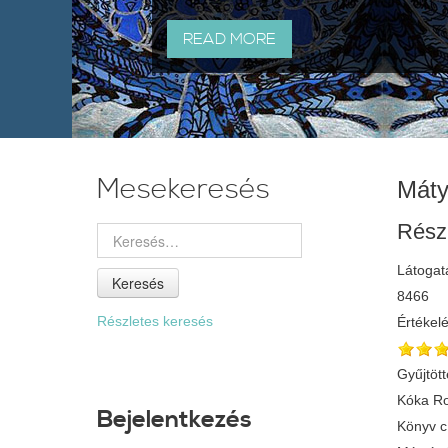
READ MORE
Mesekeresés
Máty
Rész
Látogat
Keresés
8466
Részletes keresés
Értékel
Gyűjtött
Kóka Ro
Bejelentkezés
Könyv 