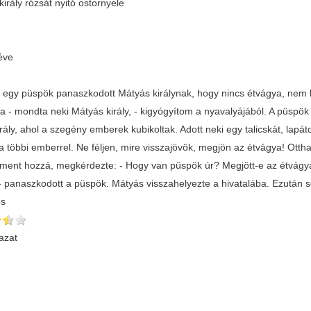
irály rózsát nyitó ostornyele
éve
 egy püspök panaszkodott Mátyás királynak, hogy nincs étvágya, nem b
a - mondta neki Mátyás király, - kigyógyítom a nyavalyájából. A püspök
rály, ahol a szegény emberek kubikoltak. Adott neki egy talicskát, lapát
 a többi emberrel. Ne féljen, mire visszajövök, megjön az étvágya! Ott
lment hozzá, megkérdezte: - Hogy van püspök úr? Megjött-e az étvágya
 panaszkodott a püspök. Mátyás visszahelyezte a hivatalába. Ezután 
és
azat