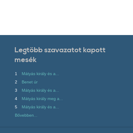
Legtöbb szavazatot kapott
mesék
1
Mátyás király és a...
2
Benet úr
3
Mátyás király és a...
4
Mátyás király meg a...
5
Mátyás király és a...
Bővebben...