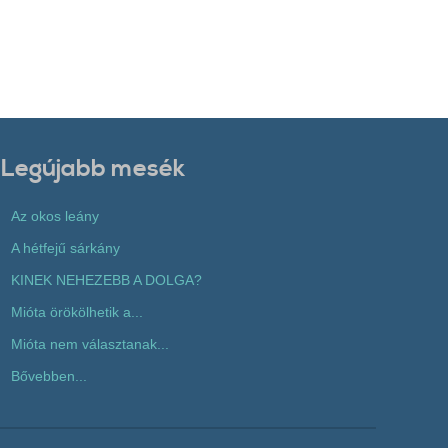
Legújabb mesék
Az okos leány
A hétfejű sárkány
KINEK NEHEZEBB A DOLGA?
Mióta örökölhetik a...
Mióta nem választanak...
Bővebben...