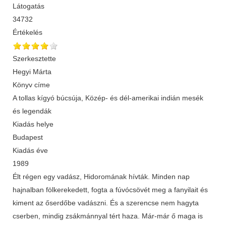
Látogatás
34732
Értékelés
Szerkesztette
Hegyi Márta
Könyv címe
A tollas kígyó búcsúja, Közép- és dél-amerikai indián mesék
és legendák
Kiadás helye
Budapest
Kiadás éve
1989
Élt régen egy vadász, Hidoromának hívták. Minden nap
hajnalban fölkerekedett, fogta a fúvócsövét meg a fanyilait és
kiment az őserdőbe vadászni. És a szerencse nem hagyta
cserben, mindig zsákmánnyal tért haza. Már-már ő maga is