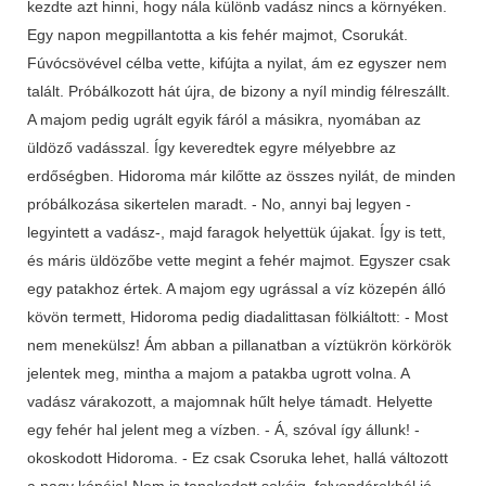
kezdte azt hinni, hogy nála különb vadász nincs a környéken.
Egy napon megpillantotta a kis fehér majmot, Csorukát.
Fúvócsövével célba vette, kifújta a nyilat, ám ez egyszer nem
talált. Próbálkozott hát újra, de bizony a nyíl mindig félreszállt.
A majom pedig ugrált egyik fáról a másikra, nyomában az
üldöző vadásszal. Így keveredtek egyre mélyebbre az
erdőségben. Hidoroma már kilőtte az összes nyilát, de minden
próbálkozása sikertelen maradt. - No, annyi baj legyen -
legyintett a vadász-, majd faragok helyettük újakat. Így is tett,
és máris üldözőbe vette megint a fehér majmot. Egyszer csak
egy patakhoz értek. A majom egy ugrással a víz közepén álló
kövön termett, Hidoroma pedig diadalittasan fölkiáltott: - Most
nem menekülsz! Ám abban a pillanatban a víztükrön körkörök
jelentek meg, mintha a majom a patakba ugrott volna. A
vadász várakozott, a majomnak hűlt helye támadt. Helyette
egy fehér hal jelent meg a vízben. - Á, szóval így állunk! -
okoskodott Hidoroma. - Ez csak Csoruka lehet, hallá változott
a nagy kópéja! Nem is tanakodott sokáig, folyondárokból jó