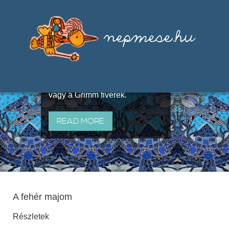
Válogatások a szájhagyomány
útján terjedő elbeszélésekből,
melyeket olyan ismert gyűjtők
állítottak össze, mint Benedek
Elek, Illyés Gyula, Arany László
vagy a Grimm fivérek.
READ MORE
A fehér majom
Részletek