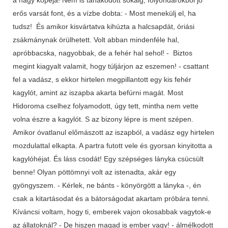
erős varsát font, és a vízbe dobta: - Most menekülj el, ha
tudsz! És amikor kisvártatva kihúzta a halcsapdát, óriási
zsákmánynak örülhetett. Volt abban mindenféle hal,
apróbbacska, nagyobbak, de a fehér hal sehol! - Biztos
megint kiagyalt valamit, hogy túljárjon az eszemen! - csattant
fel a vadász, s ekkor hirtelen megpillantott egy kis fehér
kagylót, amint az iszapba akarta befúrni magát. Most
Hidoroma cselhez folyamodott, úgy tett, mintha nem vette
volna észre a kagylót. S az bizony lépre is ment szépen.
Amikor óvatlanul előmászott az iszapból, a vadász egy hirtelen
mozdulattal elkapta. A partra futott vele és gyorsan kinyitotta a
kagylóhéjat. És láss csodát! Egy szépséges lányka csücsült
benne! Olyan pöttömnyi volt az istenadta, akár egy
gyöngyszem. - Kérlek, ne bánts - könyörgött a lányka -, én
csak a kitartásodat és a bátorságodat akartam próbára tenni.
Kíváncsi voltam, hogy ti, emberek vajon okosabbak vagytok-e
az állatoknál? - De hiszen magad is ember vagy! - álmélkodott