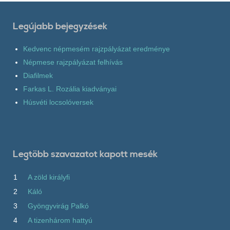
Legújabb bejegyzések
Kedvenc népmesém rajzpályázat eredménye
Népmese rajzpályázat felhívás
Diafilmek
Farkas L. Rozália kiadványai
Húsvéti locsolóversek
Legtöbb szavazatot kapott mesék
1
A zöld királyfi
2
Káló
3
Gyöngyvirág Palkó
4
A tizenhárom hattyú