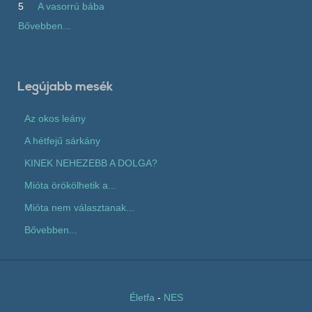
5
A vasorrú bába
Bővebben...
Legújabb mesék
Az okos leány
A hétfejű sárkány
KINEK NEHEZEBB A DOLGA?
Mióta örökölhetik a...
Mióta nem választanak...
Bővebben...
Életfa
-
NES