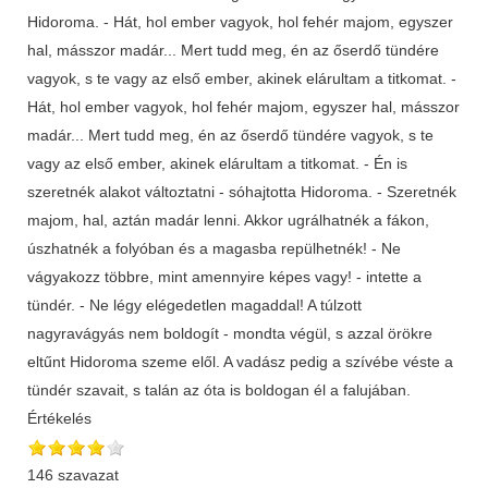
Hidoroma. - Hát, hol ember vagyok, hol fehér majom, egyszer
hal, másszor madár... Mert tudd meg, én az őserdő tündére
vagyok, s te vagy az első ember, akinek elárultam a titkomat. -
Hát, hol ember vagyok, hol fehér majom, egyszer hal, másszor
madár... Mert tudd meg, én az őserdő tündére vagyok, s te
vagy az első ember, akinek elárultam a titkomat. - Én is
szeretnék alakot változtatni - sóhajtotta Hidoroma. - Szeretnék
majom, hal, aztán madár lenni. Akkor ugrálhatnék a fákon,
úszhatnék a folyóban és a magasba repülhetnék! - Ne
vágyakozz többre, mint amennyire képes vagy! - intette a
tündér. - Ne légy elégedetlen magaddal! A túlzott
nagyravágyás nem boldogít - mondta végül, s azzal örökre
eltűnt Hidoroma szeme elől. A vadász pedig a szívébe véste a
tündér szavait, s talán az óta is boldogan él a falujában.
Értékelés
146 szavazat