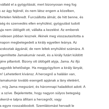
e vállald el a gyógyítását, mert bizonyosan meg fog
ök az ágy fejénél, és nem látsz engem a közelben,
telen felébredt. Furcsállotta álmát, de hitt benne, és
ség és szenvedés ellen enyhülést, gyógyulást tudott
tyja nem üldögélt ott, vállalta a kezelést. Az emberek
videsen jobban lesznek. Akinek meg visszautasította a
y napon megbetegedett a király egyetlen leánya. Az
anácskoztak ágyánál, de nem leltek enyhülést számára. A
megemlítette Jamakumár nevét, és a király futárt küldött
 pillantott. Bizony ott üldögélt atyja, Jama. Az ifjú
egnagyobb lehetősége. Ha meggyógyítom a király lányát,
m! Lehetetlent kívánsz. A hercegnő a halálán van,
amakumár tovább esengett apjának a lány életéért,
ött, míg Jama megszánt, és háromnapi haladékot adott. A
 a szíve. Bejelentette, hogy nagyon súlyos betegség
kerül-e talpra állítani a hercegnőt, vagy
a egyre rosszabbodott. Szemlátomást hervadt le