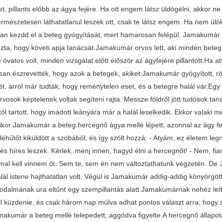
t, pillants előbb az ágya fejére. Ha ott engem látsz üldögélni, akkor n
Természetesen láthatatlanul leszek ott, csak te látsz engem. Ha nem ül
an kezdd el a beteg gyógyítását, mert hamarosan felépül. Jamakumár hir
ozta, hogy követi apja tanácsát.Jamakumár orvos lett, aki minden beteg
 óvatos volt, minden vizsgálat előtt először az ágyfejére pillantott.Ha a
an észrevették, hogy azok a betegek, akiket Jamakumár gyógyított, rö
ét, arról már tudták, hogy reménytelen eset, és a betegre halál vár.Eg
rvosok képtelenek voltak segíteni rajta. Messze földről jött tudósok t
ttól tartott, hogy imádott leányára már a halál leselkedik. Ekkor valaki 
kor Jamakumár a beteg hercegnő ágya mellé lépett, azonnal az ágy fejére
léhűtőt kiküldött a szobából, és így szólt hozzá: - Atyám, ez életem l
és híres leszek. Kérlek, menj innen, hagyd élni a hercegnőt! - Nem, fia
l kell vinnem őt. Sem te, sem én nem változtathatunk végzetén. De J
alál istene hajthatatlan volt. Végül is Jamakumár addig-addig könyörg
irodalmának ura eltűnt egy szempillantás alatt.Jamakumárnak nehéz lett
ll küzdenie, és csak három nap múlva adhat pontos választ arra, hogy si
akumár a beteg mellé telepedett, aggódva figyelte.A hercegnő állapot