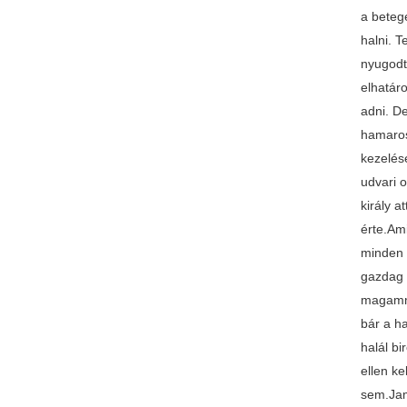
a betege
halni. 
nyugodt
elhatár
adni. De
hamaros
kezelés
udvari o
király a
érte.Ami
minden 
gazdag 
magamma
bár a h
halál b
ellen ke
sem.Jam