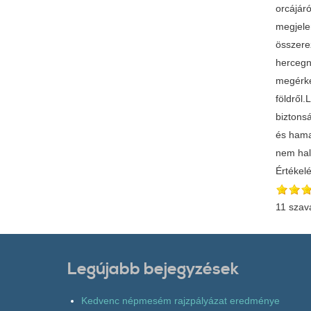
orcájár
megjele
összere
hercegnő
megérke
földről.
biztons
és hama
nem hal
Értékel
11 szav
Legújabb bejegyzések
Kedvenc népmesém rajzpályázat eredménye