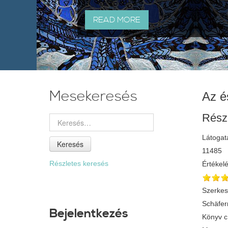
READ MORE
Mesekeresés
Az é
Rész
Látogat
Keresés
11485
Részletes keresés
Értékel
Szerkes
Schäfer
Bejelentkezés
Könyv 