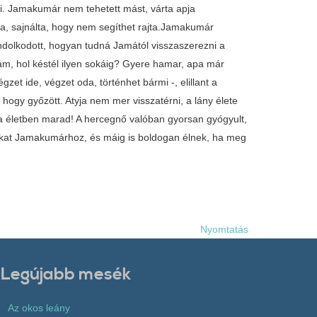
ni. Jamakumár nem tehetett mást, várta apja
a, sajnálta, hogy nem segíthet rajta.Jamakumár
ondolkodott, hogyan tudná Jamától visszaszerezni a
nyám, hol késtél ilyen sokáig? Gyere hamar, apa már
t ide, végzet oda, történhet bármi -, elillant a
 hogy győzött. Atyja nem mer visszatérni, a lány élete
nya életben marad! A hercegnő valóban gyorsan gyógyult,
yukat Jamakumárhoz, és máig is boldogan élnek, ha meg
Nyomtatás
Legújabb mesék
Az okos leány