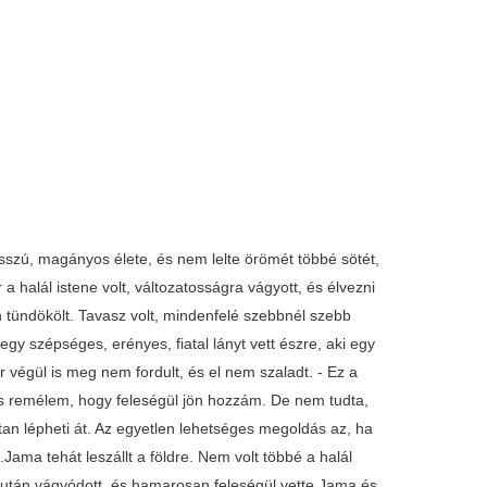
sszú, magányos élete, és nem lelte örömét többé sötét,
halál istene volt, változatosságra vágyott, és élvezni
n tündökölt. Tavasz volt, mindenfelé szebbnél szebb
gy szépséges, erényes, fiatal lányt vett észre, aki egy
 végül is meg nem fordult, és el nem szaladt. - Ez a
s remélem, hogy feleségül jön hozzám. De nem tudta,
tan lépheti át. Az egyetlen lehetséges megoldás az, ha
t.Jama tehát leszállt a földre. Nem volt többé a halál
aki után vágyódott, és hamarosan feleségül vette.Jama és