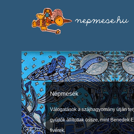
Népmesék
Válogatások a szájhagyomány útján ter
gyűjtők állítottak össze, mint Benedek 
fivérek.