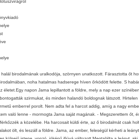
lótuszvirágról
önyvkiadó
helye
st
éve
helye
 halál birodalmának uralkodója, szörnyen unatkozott. Fárasztotta őt ho
irodalmában, noha hatalmas hadserege híven őrködött felette. S habár a 
z életet.Egy napon Jama lepillantott a földre, mely a nap ezer színébe
bontogatták szirmukat, és minden halandó boldognak látszott. Hirtelen e
ermetű emberrel porolt. Nem adta fel a harcot addig, amíg a nagy ember
kem való lenne - mormogta Jama saját magának. - Megszerettem őt, é
férkőzzék a közelébe. Ha harcosait küldi érte, az ő birodalmát csak hol
lakot ölt, és leszáll a földre. Jama, az ember, feleségül kérheti a leány
es külsejű istene, vonzó, jóképű ifjúvá változott.Megtalálta a leányt, 