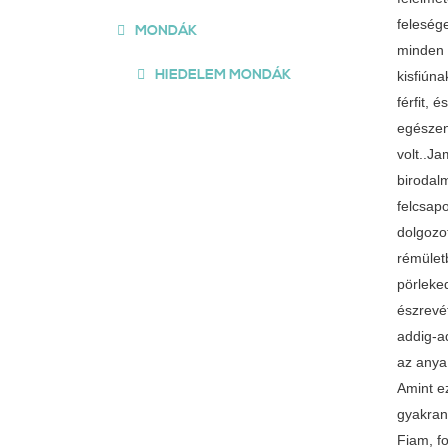
feleség
MONDÁK
minden 
HIEDELEM MONDÁK
kisfiún
férfit,
egészen
volt..J
birodal
felcsapo
dolgozo
rémület
pörleke
észrevé
addig-a
az anya
Amint ez
gyakran
Fiam, f