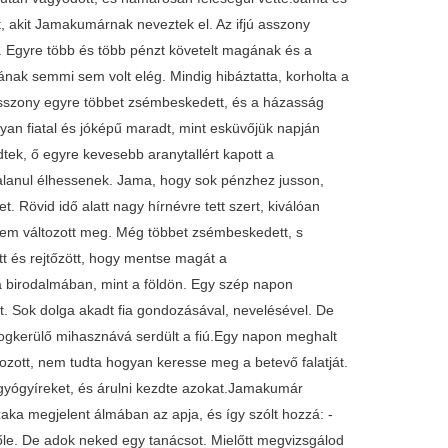
, akit Jamakumárnak neveztek el. Az ifjú asszony
l. Egyre több és több pénzt követelt magának és a
ának semmi sem volt elég. Mindig hibáztatta, korholta a
z asszony egyre többet zsémbeskedett, és a házasság
an fiatal és jóképű maradt, mint esküvőjük napján
ek, ő egyre kevesebb aranytallért kapott a
alanul élhessenek. Jama, hogy sok pénzhez jusson,
t. Rövid idő alatt nagy hírnévre tett szert, kiválóan
 nem változott meg. Még többet zsémbeskedett, s
tt és rejtőzött, hogy mentse magát a
 a birodalmában, mint a földön. Egy szép napon
t. Sok dolga akadt fia gondozásával, nevelésével. De
ologkerülő mihasznává serdült a fiú.Egy napon meghalt
ott, nem tudta hogyan keresse meg a betevő falatját.
, gyógyíreket, és árulni kezdte azokat.Jamakumár
zaka megjelent álmában az apja, és így szólt hozzá: -
lőle. De adok neked egy tanácsot. Mielőtt megvizsgálod