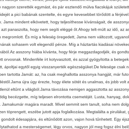
e nagyon szerették egymást, és pár esztendő múlva fiacskájuk született
idejét a pici babának szentelte, és egyre kevesebbet törődött a férjéve
ak. Jama mindent elkövetett, hogy teljesíthesse kívánságait, de asszony
 és azt panaszolta, hogy nem segíti eléggé őt.Ahogy telt-múlt az idő, a
 megromlott. És míg a feleség öregedett, Jama nem változott, ugyanoly
amának sohasem volt elegendő pénze. Míg a háztartás kiadásai növekedt
mából.Az asszony hiába kívánta, hogy férje meggazdagodjék, és gondt
tt orvosnak. Mindenféle írt kotyvasztott, és azzal gyógyította a betegeke
tt, ápoltjai egytől egyig visszanyerték egészségüket.De felesége csak
ben tartotta Jamát: az, ha csak meghallotta asszonya hangját, már futo
déstől.Jama újra úgy érezte, hogy élete sötét és unalmas, és jobb volt
tlenül eltűnt a világból.Jama távozása nemigen aggasztotta az asszony
ddig becézgette, míg teljesen elrontotta csemetéjét. Lusta, hanyag, d
. Jamakumár magára maradt. Mivel semmit sem tanult, soha nem dolgoz
en töprengett, eszébe jutott apja foglalkozása. Megtalálta a pirulákat
 gondolt édesapjára, és eltűnődött azon, vajon hová tűnhetett. Egy éjs
olytathatod a mesterségemet, légy orvos, nagyon jól meg fogsz élni be