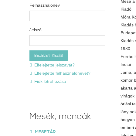
Mese a 
Felhasználónév
Kiadó
Móra K
Kiadás 
Jelszó
Budape
Kiadás 
1980
Forrás 
Indiai
Elfelejtette jelszavát?
Jama, a
Elfelejtette felhasználónevét?
komor b
Fiók létrehozása
akarta a
virágok 
óriási t
lány ne
Mesék, mondák
hogyan 
emberi a
MESETÁR
félelmet