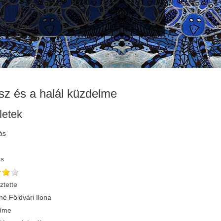
sz és a halál küzdelme
letek
ás
és
ztette
né Földvári Ilona
címe