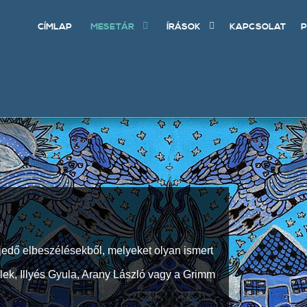
CÍMLAP
MESETÁR
ÍRÁSOK
KAPCSOLAT
P
jedő elbeszélésekből, melyeket olyan ismert
Elek, Illyés Gyula, Arany László vagy a Grimm