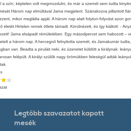
ól a szín, képtelen volt megmozdulni, és már a szemét sem tudta kinyit
nését.Három nap elmúltával Jama megjelent. Szánakozva pillantott fiár
zzent, mikor meglátta apját. A három nap alatt folyton-folyvást azon g
 életét.Hirtelen remek ötlete támadt. Körülnézett, és így kiáltott: - A
zett! Jama elsápadt rémületében. Egy másodpercet sem habozott – végze
Letelt a három nap. A hercegnő felnyitotta szemét, és Jamakumár tudta,
ágban van. Beadta a piruláit neki, és üzenetet küldött a királynak: leá
rosan felépült. A királyi szülők nagy örömükben feleségül adták leán
tak.
és
azat
Legtöbb szavazatot kapott
mesék