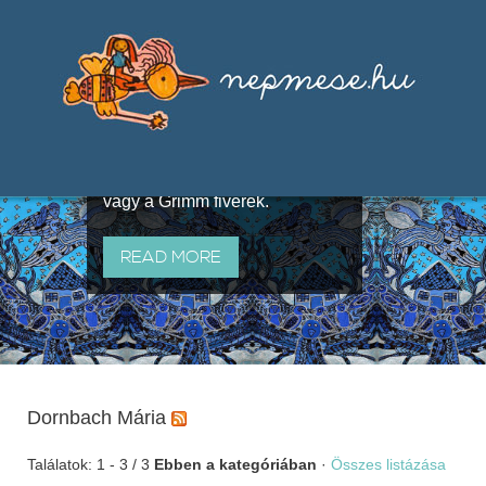
Válogatások a szájhagyomány
útján terjedő elbeszélésekből,
melyeket olyan ismert gyűjtők
állítottak össze, mint Benedek
Elek, Illyés Gyula, Arany László
vagy a Grimm fivérek.
READ MORE
Dornbach Mária
Találatok: 1 - 3 / 3
Ebben a kategóriában
·
Összes listázása