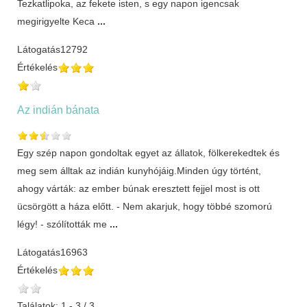
Tezkatlipoka, az fekete isten, s egy napon igencsak
megirigyelte Keca
...
Látogatás
12792
Értékelés
Az indián bánata
Egy szép napon gondoltak egyet az állatok, fölkerekedtek és
meg sem álltak az indián kunyhójáig.Minden úgy történt,
ahogy várták: az ember búnak eresztett fejjel most is ott
ücsörgött a háza előtt. - Nem akarjuk, hogy többé szomorú
légy! - szólították me
...
Látogatás
16963
Értékelés
Találatok: 1 - 3 / 3