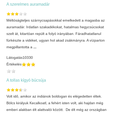
A szerelmes auramadár
Méltóságteljes szárnycsapásokkal emelkedett a magasba az
auramadár. Irdatlan szakadékokat, hatalmas hegycsúcsokat
szelt át, kitartóan repült a folyó irányában. Fáradhatatlanul
fürkészte a vidéket, ugyan hol akad zsákmányra. A vízparton
megpillantotta a
...
Látogatás
10330
Értékelés
A tollas kígyó búcsúja
Volt idő, amikor az indiánok boldogan és elégedetten éltek.
Bölcs királyuk Kecalkoatl, a fehért isten volt, aki hajdan még
emberi alakban élt alattvalói között. De élt még az országban