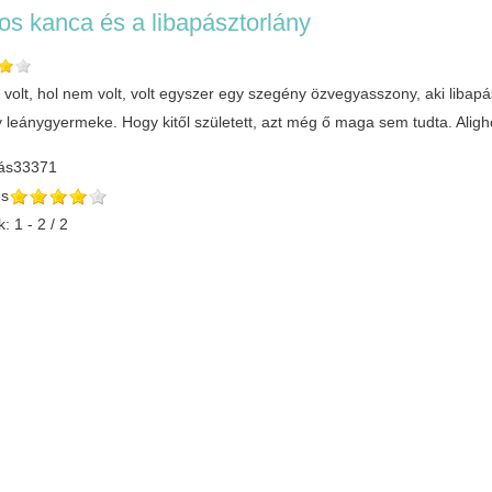
tos kanca és a libapásztorlány
volt, hol nem volt, volt egyszer egy szegény özvegyasszony, aki libapá
y leánygyermeke. Hogy kitől született, azt még ő maga sem tudta. Alig
ás
33371
és
: 1 - 2 / 2