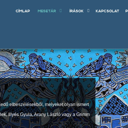
CÍMLAP
MESETÁR
ÍRÁSOK
KAPCSOLAT
P
jedő elbeszélésekből, melyeket olyan ismert
Elek, Illyés Gyula, Arany László vagy a Grimm