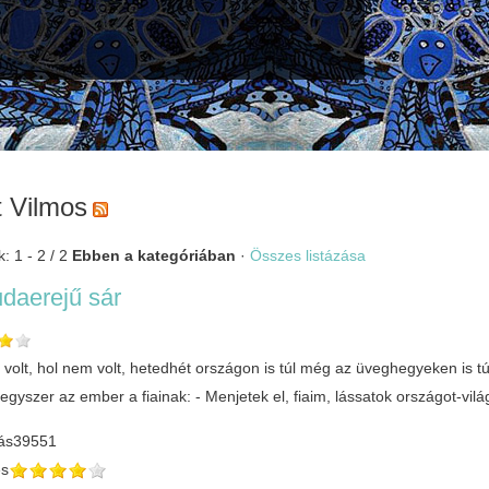
t Vilmos
: 1 - 2 / 2
Ebben a kategóriában
·
Összes listázása
daerejű sár
 volt, hol nem volt, hetedhét országon is túl még az üveghegyeken is t
gyszer az ember a fiainak: - Menjetek el, fiaim, lássatok országot-vilá
ás
39551
és