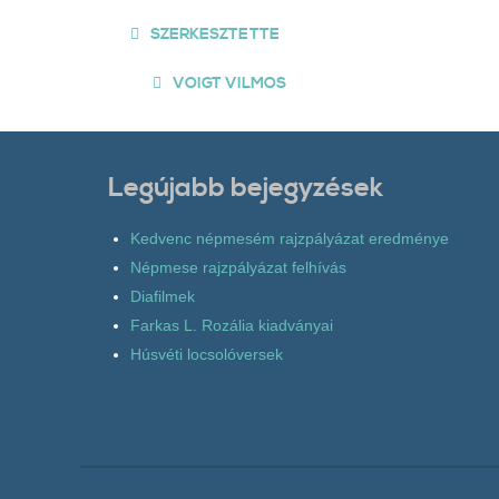
SZERKESZTETTE
VOIGT VILMOS
Legújabb bejegyzések
Kedvenc népmesém rajzpályázat eredménye
Népmese rajzpályázat felhívás
Diafilmek
Farkas L. Rozália kiadványai
Húsvéti locsolóversek