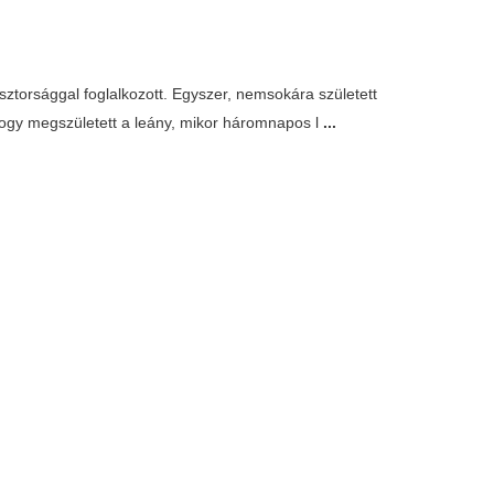
sztorsággal foglalkozott. Egyszer, nemsokára született
hogy megszületett a leány, mikor háromnapos l
...