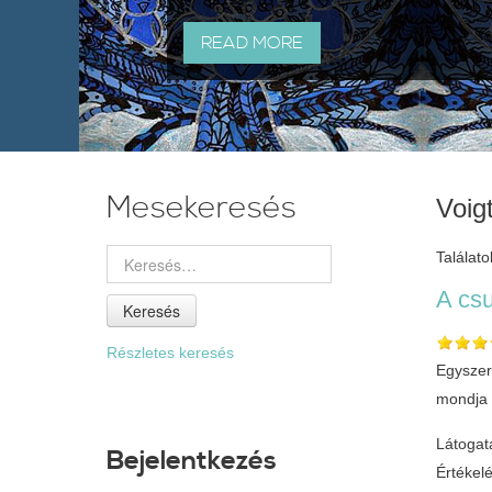
READ MORE
Mesekeresés
Voig
Találatok
A csu
Keresés
Részletes keresés
Egyszer
mondja e
Látogat
Bejelentkezés
Értékel