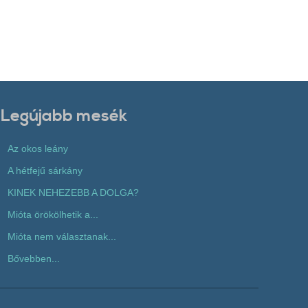
Legújabb mesék
Az okos leány
A hétfejű sárkány
KINEK NEHEZEBB A DOLGA?
Mióta örökölhetik a...
Mióta nem választanak...
Bővebben...