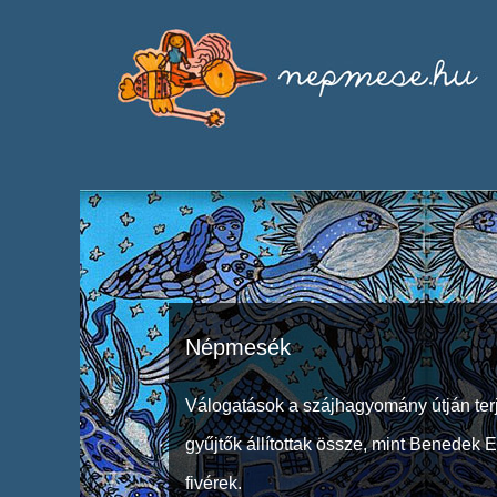
Népmesék
Válogatások a szájhagyomány útján ter
gyűjtők állítottak össze, mint Benedek 
fivérek.