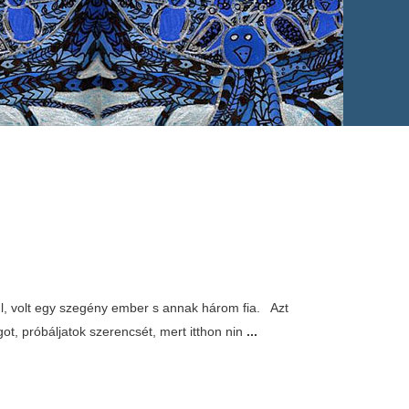
úl, volt egy szegény ember s annak három fia. Azt
got, próbáljatok szerencsét, mert itthon nin
...