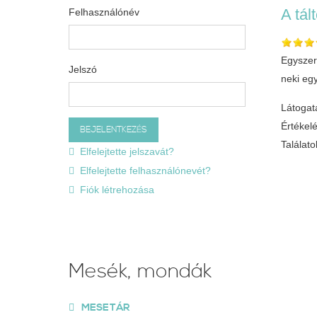
A tál
Felhasználónév
Egyszer 
Jelszó
neki eg
Látogat
Értékel
Találatok
Elfelejtette jelszavát?
Elfelejtette felhasználónevét?
Fiók létrehozása
Mesék, mondák
MESETÁR