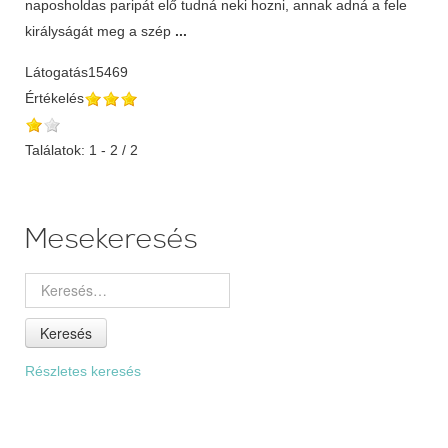
naposholdas paripát elő tudná neki hozni, annak adná a fele
királyságát meg a szép
...
Látogatás
15469
Értékelés
Találatok: 1 - 2 / 2
Mesekeresés
Keresés
Részletes keresés