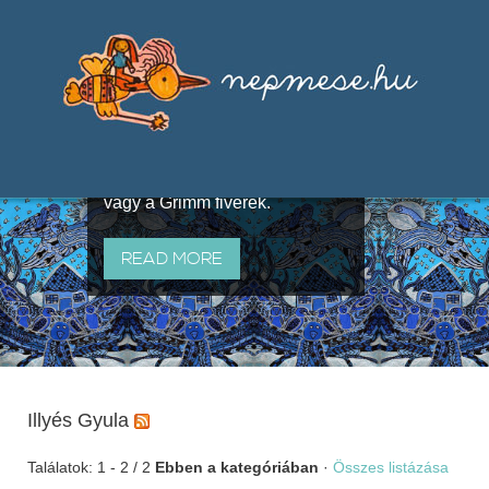
Válogatások a szájhagyomány
útján terjedő elbeszélésekből,
melyeket olyan ismert gyűjtők
állítottak össze, mint Benedek
Elek, Illyés Gyula, Arany László
vagy a Grimm fivérek.
READ MORE
Illyés Gyula
Találatok: 1 - 2 / 2
Ebben a kategóriában
·
Összes listázása