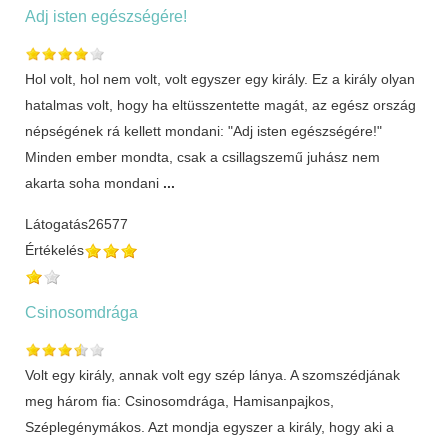
Adj isten egészségére!
Hol volt, hol nem volt, volt egyszer egy király. Ez a király olyan
hatalmas volt, hogy ha eltüsszentette magát, az egész ország
népségének rá kellett mondani: "Adj isten egészségére!"
Minden ember mondta, csak a csillagszemű juhász nem
akarta soha mondani
...
Látogatás
26577
Értékelés
Csinosomdrága
Volt egy király, annak volt egy szép lánya. A szomszédjának
meg három fia: Csinosomdrága, Hamisanpajkos,
Széplegénymákos. Azt mondja egyszer a király, hogy aki a