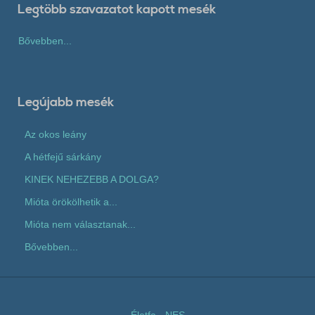
Legtöbb szavazatot kapott mesék
Bővebben...
Legújabb mesék
Az okos leány
A hétfejű sárkány
KINEK NEHEZEBB A DOLGA?
Mióta örökölhetik a...
Mióta nem választanak...
Bővebben...
Életfa
-
NES