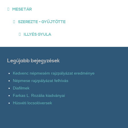
MESETÁR
SZEREZTE - GYŰJTÖTTE
ILLYÉS GYULA
Legújabb bejegyzések
Kedvenc népmesém rajzpályázat eredménye
Népmese rajzpályázat felhívás
Diafilmek
Farkas L. Rozália kiadványai
Húsvéti locsolóversek