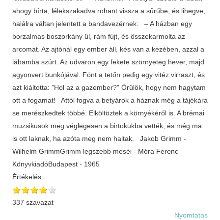
ahogy bírta, lélekszakadva rohant vissza a sűrűbe, és lihegve,
halálra váltan jelentett a bandavezérnek: – A házban egy
borzalmas boszorkány ül, rám fújt, és összekarmolta az
arcomat. Az ajtónál egy ember áll, kés van a kezében, azzal a
lábamba szúrt. Az udvaron egy fekete szörnyeteg hever, majd
agyonvert bunkójával. Fönt a tetőn pedig egy vitéz virraszt, és
azt kiáltotta: ”Hol az a gazember?” Örülök, hogy nem hagytam
ott a fogamat! Attól fogva a betyárok a háznak még a tájékára
se merészkedtek többé. Elköltöztek a környékéről is. A brémai
muzsikusok meg véglegesen a birtokukba vették, és még ma
is ott laknak, ha azóta meg nem haltak. Jakob Grimm -
Wilhelm GrimmGrimm legszebb meséi - Móra Ferenc
KönyvkiadóBudapest - 1965
Értékelés
337 szavazat
Nyomtatás