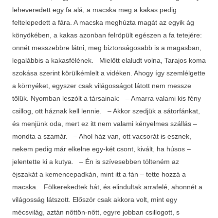
leheveredett egy fa alá, a macska meg a kakas pedig
feltelepedett a fára. A macska meghúzta magát az egyik ág
könyökében, a kakas azonban felröpült egészen a fa tetejére:
onnét messzebbre látni, meg biztonságosabb is a magasban,
legalábbis a kakasfélének. Mielőtt elaludt volna, Tarajos koma
szokása szerint körülkémlelt a vidéken. Ahogy így szemlélgette
a környéket, egyszer csak világosságot látott nem messze
tőlük. Nyomban leszólt a társainak: – Amarra valami kis fény
csillog, ott háznak kell lennie. – Akkor szedjük a sátorfánkat,
és menjünk oda, mert ez itt nem valami kényelmes szállás –
mondta a szamár. – Ahol ház van, ott vacsorát is esznek,
nekem pedig már elkelne egy-két csont, kivált, ha húsos –
jelentette ki a kutya. – Én is szívesebben tölteném az
éjszakát a kemencepadkán, mint itt a fán – tette hozzá a
macska. Fölkerekedtek hát, és elindultak arrafelé, ahonnét a
világosság látszott. Először csak akkora volt, mint egy
mécsvilág, aztán nőttön-nőtt, egyre jobban csillogott, s