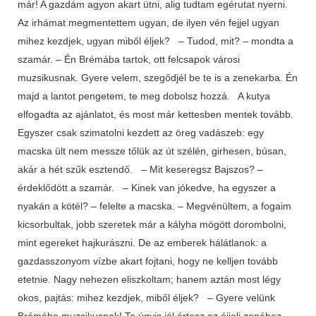
már! A gazdám agyon akart ütni, alig tudtam egérutat nyerni.
Az irhámat megmentettem ugyan, de ilyen vén fejjel ugyan
mihez kezdjek, ugyan miből éljek? – Tudod, mit? – mondta a
szamár. – Én Brémába tartok, ott felcsapok városi
muzsikusnak. Gyere velem, szegődjél be te is a zenekarba. Én
majd a lantot pengetem, te meg dobolsz hozzá. A kutya
elfogadta az ajánlatot, és most már kettesben mentek tovább.
Egyszer csak szimatolni kezdett az öreg vadászeb: egy
macska ült nem messze tőlük az út szélén, girhesen, búsan,
akár a hét szűk esztendő. – Mit keseregsz Bajszos? –
érdeklődött a szamár. – Kinek van jókedve, ha egyszer a
nyakán a kötél? – felelte a macska. – Megvénültem, a fogaim
kicsorbultak, jobb szeretek már a kályha mögött dorombolni,
mint egereket hajkurászni. De az emberek hálátlanok: a
gazdasszonyom vízbe akart fojtani, hogy ne kelljen tovább
etetnie. Nagy nehezen eliszkoltam; hanem aztán most légy
okos, pajtás: mihez kezdjek, miből éljek? – Gyere velünk
Brémába muzsikusnak! Te úgyis jól értesz az éjjeli zenéhez,