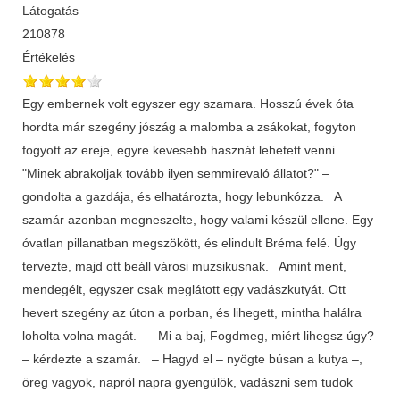
Látogatás
210878
Értékelés
Egy embernek volt egyszer egy szamara. Hosszú évek óta
hordta már szegény jószág a malomba a zsákokat, fogyton
fogyott az ereje, egyre kevesebb hasznát lehetett venni.
"Minek abrakoljak tovább ilyen semmirevaló állatot?" –
gondolta a gazdája, és elhatározta, hogy lebunkózza. A
szamár azonban megneszelte, hogy valami készül ellene. Egy
óvatlan pillanatban megszökött, és elindult Bréma felé. Úgy
tervezte, majd ott beáll városi muzsikusnak. Amint ment,
mendegélt, egyszer csak meglátott egy vadászkutyát. Ott
hevert szegény az úton a porban, és lihegett, mintha halálra
loholta volna magát. – Mi a baj, Fogdmeg, miért lihegsz úgy?
– kérdezte a szamár. – Hagyd el – nyögte búsan a kutya –,
öreg vagyok, napról napra gyengülök, vadászni sem tudok