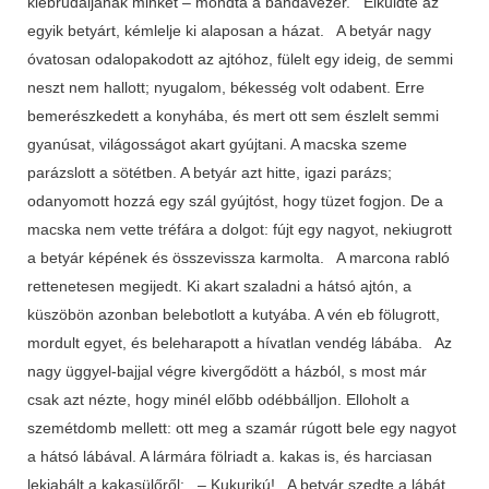
kiebrudaljanak minket – mondta a bandavezér. Elküldte az
egyik betyárt, kémlelje ki alaposan a házat. A betyár nagy
óvatosan odalopakodott az ajtóhoz, fülelt egy ideig, de semmi
neszt nem hallott; nyugalom, békesség volt odabent. Erre
bemerészkedett a konyhába, és mert ott sem észlelt semmi
gyanúsat, világosságot akart gyújtani. A macska szeme
parázslott a sötétben. A betyár azt hitte, igazi parázs;
odanyomott hozzá egy szál gyújtóst, hogy tüzet fogjon. De a
macska nem vette tréfára a dolgot: fújt egy nagyot, nekiugrott
a betyár képének és összevissza karmolta. A marcona rabló
rettenetesen megijedt. Ki akart szaladni a hátsó ajtón, a
küszöbön azonban belebotlott a kutyába. A vén eb fölugrott,
mordult egyet, és beleharapott a hívatlan vendég lábába. Az
nagy üggyel-bajjal végre kivergődött a házból, s most már
csak azt nézte, hogy minél előbb odébbálljon. Elloholt a
szemétdomb mellett: ott meg a szamár rúgott bele egy nagyot
a hátsó lábával. A lármára fölriadt a. kakas is, és harciasan
lekiabált a kakasülőről: – Kukurikú! A betyár szedte a lábát,