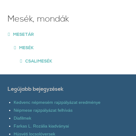
Mesék, mondák
MESETÁR
MESÉK
CSALIMESÉK
Legújabb bejegyzések
Kedvenc népmesém rajzpályázat eredménye
Népmese rajzpályázat felhívás
Diafilmek
Farkas L. Rozália kiadványai
Húsvéti locsolóversek