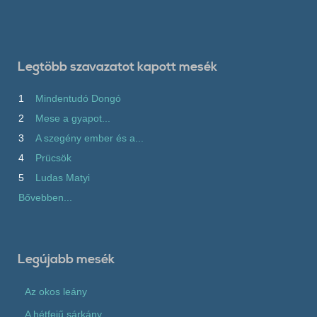
Legtöbb szavazatot kapott mesék
1
Mindentudó Dongó
2
Mese a gyapot...
3
A szegény ember és a...
4
Prücsök
5
Ludas Matyi
Bővebben...
Legújabb mesék
Az okos leány
A hétfejű sárkány