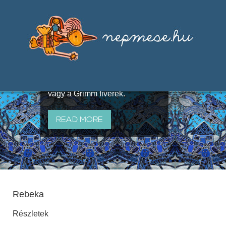
Válogatások a szájhagyomány
útján terjedő elbeszélésekből,
melyeket olyan ismert gyűjtők
állítottak össze, mint Benedek
Elek, Illyés Gyula, Arany László
vagy a Grimm fivérek.
READ MORE
Rebeka
Részletek