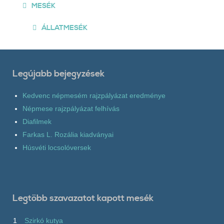
MESÉK
ÁLLATMESÉK
Legújabb bejegyzések
Kedvenc népmesém rajzpályázat eredménye
Népmese rajzpályázat felhívás
Diafilmek
Farkas L. Rozália kiadványai
Húsvéti locsolóversek
Legtöbb szavazatot kapott mesék
1
Szirkó kutya