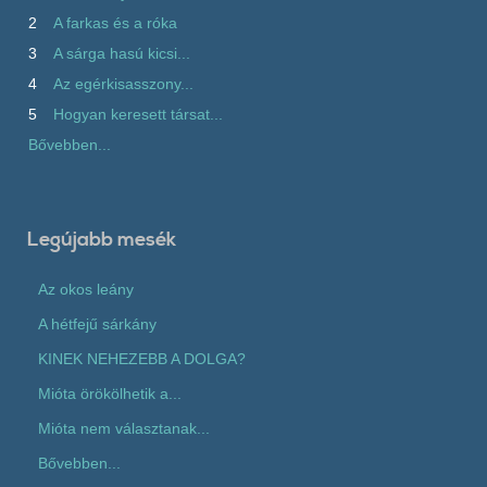
2
A farkas és a róka
3
A sárga hasú kicsi...
4
Az egérkisasszony...
5
Hogyan keresett társat...
Bővebben...
Legújabb mesék
Az okos leány
A hétfejű sárkány
KINEK NEHEZEBB A DOLGA?
Mióta örökölhetik a...
Mióta nem választanak...
Bővebben...