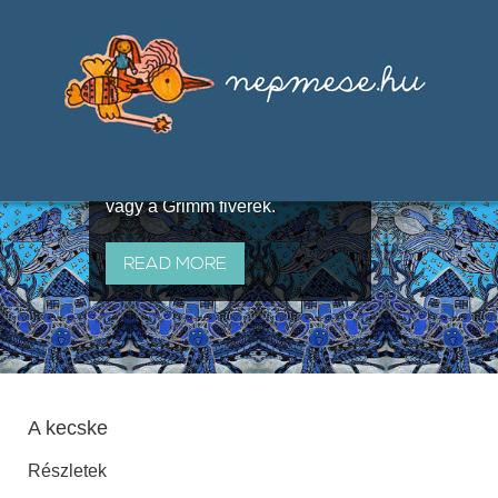
Válogatások a szájhagyomány
útján terjedő elbeszélésekből,
melyeket olyan ismert gyűjtők
állítottak össze, mint Benedek
Elek, Illyés Gyula, Arany László
vagy a Grimm fivérek.
READ MORE
A kecske
Részletek