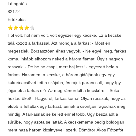
Látogatás
82172
Értékelés
Hol volt, hol nem volt, volt egyszer egy kecske. Ez a kecske
találkozott a farkassal. Azt mondja a farkas: - Most én
megeszlek. Borzasztóan éhes vagyok. - Ne egyél meg, farkas
koma, inkább elhozom neked a három fiamat. Úgyis nagyon
rosszak. - De be ne csapj, mert baj lesz! - egyezett bele a
farkas. Hazament a kecske, a három gidájának egy-egy
kukoricacsövet tett a szájába, és rájuk parancsolt, hogy így
jöjjenek a farkas elé. Az meg rámordult a kecskére: - Soká
hoztad őket! - Hagyd el, farkas koma! Olyan rosszak, hogy az
előbb is felfaltak egy farkast, annak a csontján rágódnak még
mindig. A farkasnak se kellett ennél több. Úgy beszaladt a
sűrűbe, hogy azóta se látták. A kecskemama pedig boldogan
ment haza három kicsinyével. szerk. Dömötör Ákos Fótonfót